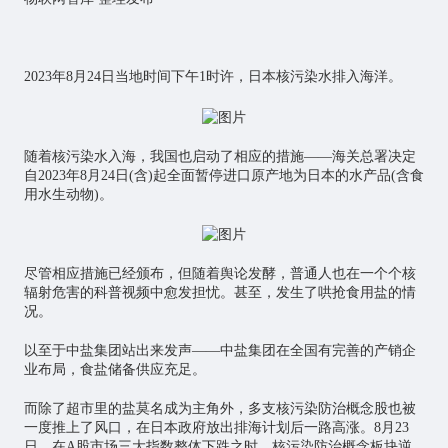
2023年8月24日当地时间下午1时许，日本核污染水排入海洋。
随着核污染水入海，我国也启动了相应的措施——海关总署决定
自2023年8月24日(含)起全面暂停进口原产地为日本的水产品(含食
用水生动物)。
尽管相应措施已经颁布，但随着舆论发酵，普通人也在一个个核
辐射危害的科普视频中愈发担忧。甚至，发生了哄抢食用盐的情
况。
以至于中盐集团站出来发声——中盐集团在全国有完善的产销企
业布局，食盐储备供应充足。
而除了超市里的盐莫名成为主角外，多支核污染防治概念股也被
一度推上了风口，在日本政府放出排海计划后一路高涨。8月23
日，在A股市场三大指数整体下跌之时，核污染防治概念板块逆