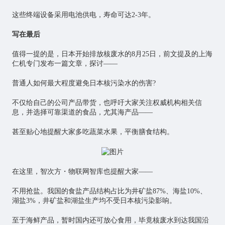
这些终端设备采用电池供电，寿命可达2-3年。
写在最后
值得一提的是，日本开始排放核废水的8月25日，前文提及的上海
仁机专门发布一篇文章，探讨——
普通人如何最大程度避免日本核污染水的伤害?
不仅给自己的公司产品带货，也呼吁大家关注权威机构相关信
息，并选择可靠渠道的食品，尤其海产品——
甚至贴心地提醒大家多吃蔬菜水果，平衡膳食结构。
在这里，智次方・物联网智库也提醒大家——
不用抢盐。我国的食盐产品结构占比为井矿盐87%、海盐10%、
湖盐3%，井矿盐和湖盐生产均不受日本核污染影响。
至于海鲜产品，暂时国内还可放心食用，毕竟核废水到达我国沿