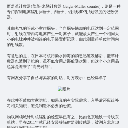
而盖革计数器(盖革-米勒计数器 Geiger-Müller counter)，则是一种
专门探测电离辐射(α粒子、β粒子、γ射线和X射线)强度的记数仪
器。
其由充气的管或小室作探头，当向探头施加的电压达到一定范围
时，射线在管内每电离产生一对离子，就能放大产生一个相同大
小的电脉冲并被相连的电子装置所记录，由此测量得单位时间内
的射线数。
有意思的是，在日本将核污染水排海的消息迅速发酵后，盖革计
数器也遭到了抢购，虽不似食用盐那般受欢迎，但这个小众用品
也算是迎来了“高光时刻”。
有网友分享了自己与卖家的对话，对方表示：已经爆单了……
在此并不鼓励大家哄抢，如果真的有实际需求，入手后还应该补
习相关知识，避免制造不必要的恐慌。
物联网领域针对核辐射的检查早已有之，比如北京地铁一号线东
单站，早在2011年就已经安装核辐射监测传感器，被列入北京10
项
物联网应用
示范工程。