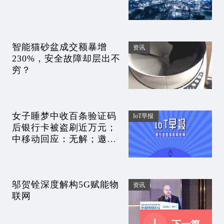
智能猫砂盆成交额暴增
资讯
230%，安全故障却层出不
穷？
女子睡梦中收百条验证码
IoT早报
后银行卡被盗刷近万元；
中移动回应：无解；邀请
李想参加发布会的团车全
员待岗|IoT早报
邬贺铨深度解构5G赋能物
资讯
联网