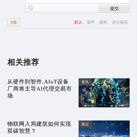
提交
0
条
默认
最早
最热
评分最高
相关推荐
从硬件到智件,AIoT设备
资讯
厂商将主导AI代理交易市
场
物联网入局建筑如何实现
观点
双碳智慧？