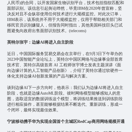
人民币)的合同，以开发国家生物识别平台，技术包括指纹匹配和
面部识别。该信息引起舆论哗然，毕竟IBM在2020年曾宣称，坚
决反对且不会纵容使用任何技术进行大规模监控。对此次订单，
IBM表示，该系统并不用于大规模监控，仅用于帮助相关部门和
移民官员识别嫌疑人，但报告同时指出，其他美国科技巨头已试
图避免向政府出售面部识别技术。(telecoms)
英特尔张宇：边缘AI将进入自主阶段
近日，中国国际服务贸易交易会在京举行，在9月3日下午举办的
2023中国智能产业论坛上，英特尔中国区网络与边缘事业部首席
技术官、英特尔高级首席 AI 工程师张宇博士发表主题演讲《面
向边缘计算的
人工智能
产品创新》，介绍了英特尔通过软硬件一
体化支持边缘AI创新发展的产品与解决方案。
谈到边缘AI下一步方向时，他表示：我们认为边缘AI将进入自主
阶段，也就是边缘AutoML阶段。彼时网络模型能够感知人的意
图，选取适宜的数据训练这个模型，将训练结果推送到训练阶段
进行相应操作，甚至能够根据结果不断迭代、重新训练，形成一
个闭环，最终实现最佳效果。
宁波移动携手华为实现全国首个主城区RedCap商用网络规模开通