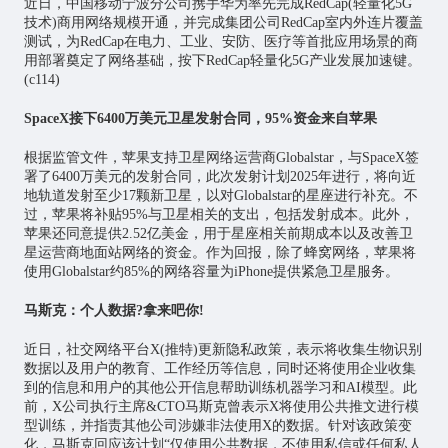
近日，中国移动宁波分公司携手华为率先完成RedCap(轻量化5G
技术)商用网络规模开通，并完成集团公司RedCap室内外连片覆盖
测试，为RedCap在电力、工业、安防、医疗等首批应用场景的商
用部署奠定了网络基础，按下RedCap轻量化5G产业发展加速键。
(c114)
SpaceX接下6400万美元卫星发射合同，95%资金来自苹果
根据监管文件，苹果支持卫星网络运营商Globalstar，与SpaceX签
署了6400万美元的发射合同，此次发射计划2025年进行，将向近
地轨道发射至少17颗新卫星，以对Globalstar的星座进行补充。不
过，苹果将补贴95%与卫星相关的支出，包括发射成本。此外，
苹果还同意提供2.52亿美金，用于星座相关前期成本以及改善卫
星运营商地面站网络的资金。作为回报，除了蜂窝网络，苹果将
使用Globalstar约85%的网络容量为iPhone提供紧急卫星服务。
马斯克：个人数据?拿来吧你!
近日，社交网络平台X(推特)更新隐私政策，表示将收集生物识别
数据以及用户的教育、工作经历等信息，同时还将使用企业收集
到的信息和用户的其他公开信息帮助训练机器学习和AI模型。此
前，X公司执行主席&CTO马斯克曾表示X将使用公共推文进行模
型训练，并指责其他公司涉嫌非法使用X的数据。针对该政策变
化，马斯克回应该计划“仅使用公共数据，不使用私信或任何私人