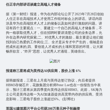
任正非内部讲话谈建立高端人才储备
据《第一财经》报道，华为在内部论坛公开了2023年7月28日创始
人任正非在高端技术人才使用工作组对标会上的讲话。讲话内容
涉及华为在高端技术人才上的储备以及如何进行激励的问题。讲
话有四个主要观点：一、要建立一个自己的高端人才储备库，不
拘一格获取优秀人才，但在招聘时要讲清楚公司的业务边界，允
许在边界内研究探索;二、对优秀人才的激励，最主要是让他们能
找到自己热爱的工作岗位;三、全才是从专才中产生的，领袖是自
然成长起来的;四、要创造人才成长的土壤和宽容的环境，让大家
畅所欲言，“炸开”思想，让优秀人才涌现，英雄倍出。
报道称三星将成为英伟达AI供应商，股价上涨 6%
据韩媒报道，三星在上月底与英伟达签订协议，向后者提供
HBM3存储
芯片
，花旗集团分析师Peter Lee也在一份报告当中表
示，预计三星将从第四季度向英伟达供应HBM3。此前，SK海力
士公司是英伟达唯一为AI加速器提供高宽带内存的供应商。受消
息影响，三星电子股价上涨超过6%。(彭博社)
英国AI建筑图片平台公司获200万美元种子轮融资