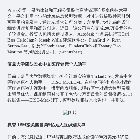
Pirros公司，是为建筑和工程公司提供高效管理绘图集的技术平
台，平台利用企业的建筑信息模型数据，对其进行提取并索引到
可重用的目录中，通过AI算法进行分类，方便用户对此前的设计
细节进行复用和高效创建。近日，该公司宣布完成200万美元的种
子轮资金。投资人包括天使投资人、Autodesk 前首席执行官Carl
Bass;HelloSign的Joseph Walla;建筑软件公司PlanGrid 的 Ryan
Sutton-Gee，以及YCombinator、FundersClub 和 Twenty Two
Ventures 等风险投资公司。(venturebeat)
复旦大学团队发布中文医疗健康个人助手
日前，复旦大学数据智能与社会计算实验室(FudanDISC)发布中文
医疗健康个人助手——DISC-MedLLM。在单轮问答和多轮对话的
医疗健康咨询评测中，模型的表现相比现有医学对话大模型展现
出明显优势。课题组同时公开了包含47万高质量的监督微调(SFT)
数据集——DISC-Med-SFT，模型参数和技术报告也一并开源。
真香!IBM接英国当局5亿元人脸识别大单
日前，有消息报道，IBM与英国政府达成价值6980万美元(约5亿