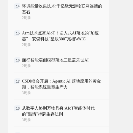
环境能量收集技术:千亿级无源物联网连接的
14
基石
2周前
Arm技术点亮AloT！嵌入式AI落地的“加速
15
器”，安谋科技“星辰300”亮相WAIC
2周前
面壁智能端侧模型落地三星盖乐世AI
16
2周前
CSDI峰会开启：Agentic AI 落地应用的黄金
17
期，智能系统重塑生产力
3周前
从数字人格到万物具身:AIoT智能体时代
18
的"温情"持牌生存法则
3周前