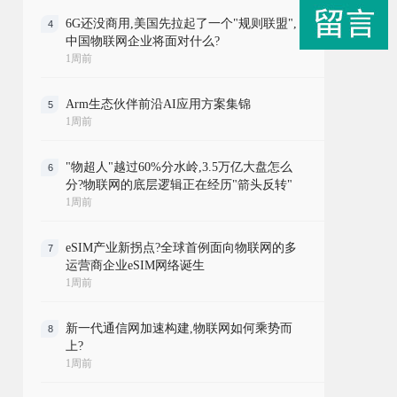
6G还没商用,美国先拉起了一个"规则联盟",
4
中国物联网企业将面对什么?
1周前
Arm生态伙伴前沿AI应用方案集锦
5
1周前
"物超人"越过60%分水岭,3.5万亿大盘怎么
6
分?物联网的底层逻辑正在经历"箭头反转"
1周前
eSIM产业新拐点?全球首例面向物联网的多
7
运营商企业eSIM网络诞生
1周前
新一代通信网加速构建,物联网如何乘势而
8
上?
1周前