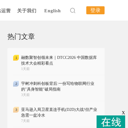
登录
站运营
关于我们
English
热门文章
融数聚智创领未来｜DTCC2026 中国数据库
1
技术大会精彩看点
1天前
宇树冲刺科创板背后:一份写给物联网行业
2
的"具身智能"破局指南
3天前
亚马逊入局卫星直连手机(D2D)大战!但产业
3
X
急需一盆冷水
7天前