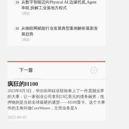
从数字智能迈向Physical AI:边缘托底,Agent
19
串联,拆解工业落地方程式
3周前
从物联网赋能行业发展典型案例解析最新发
20
展趋势
3周前
下一篇
疯狂的H100
2023年8月3日，华尔街和硅谷联袂奉上了一件震撼业界
的大事：让一家创业公司拿到23亿美元的债务融资，抵
押物则是当前全球最硬的通货——H100显卡。这个大事
件的主角叫做CoreWeave，主营业务是A
2023-09-05