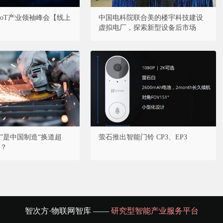
·AIoT产业领袖峰会【线上
中国电科院联合美的楼宇科技建设
虚拟电厂，探索新型设备后市场
”是中国制造“换道超
萤石推出智能门铃 CP3、EP3
吗？
智次方·物联网智库 ——
研究型智能产业服务平台