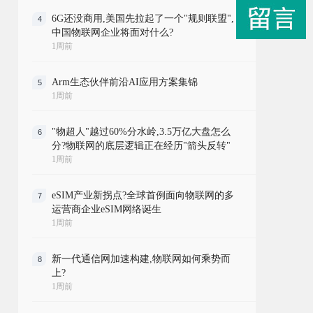
6G还没商用,美国先拉起了一个"规则联盟",
4
中国物联网企业将面对什么?
1周前
Arm生态伙伴前沿AI应用方案集锦
5
1周前
"物超人"越过60%分水岭,3.5万亿大盘怎么
6
分?物联网的底层逻辑正在经历"箭头反转"
1周前
eSIM产业新拐点?全球首例面向物联网的多
7
运营商企业eSIM网络诞生
1周前
新一代通信网加速构建,物联网如何乘势而
8
上?
1周前