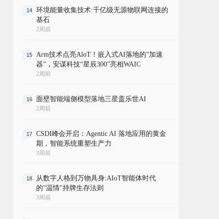
环境能量收集技术:千亿级无源物联网连接的
14
基石
2周前
Arm技术点亮AloT！嵌入式AI落地的“加速
15
器”，安谋科技“星辰300”亮相WAIC
2周前
面壁智能端侧模型落地三星盖乐世AI
16
2周前
CSDI峰会开启：Agentic AI 落地应用的黄金
17
期，智能系统重塑生产力
3周前
从数字人格到万物具身:AIoT智能体时代
18
的"温情"持牌生存法则
3周前