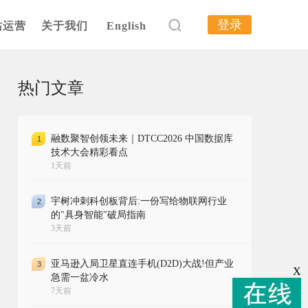
登录
站运营
关于我们
English
热门文章
融数聚智创领未来｜DTCC2026 中国数据库
1
技术大会精彩看点
1天前
宇树冲刺科创板背后:一份写给物联网行业
2
的"具身智能"破局指南
3天前
亚马逊入局卫星直连手机(D2D)大战!但产业
3
X
急需一盆冷水
7天前