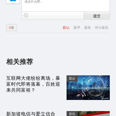
提交
0
条
默认
最早
最热
评分最高
相关推荐
互联网大佬纷纷离场，暴
观点
富时代即将落幕，百姓迎
来共同富裕？
新加坡电信与爱立信合
资讯