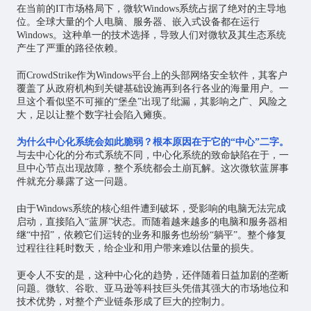
在当前的IT市场格局下，微软Windows系统占据了绝对的主导地
位。全球大量的个人电脑、服务器、嵌入式设备都在运行
Windows。这种单一的技术选择，导致人们对微软及其生态系统
产生了严重的路径依赖。
而CrowdStrike作为Windows平台上的头部网络安全软件，其客户
覆盖了从政府机构到关键基础设施再到各行各业的海量用户。一
旦这个看似坚不可摧的“堡垒”出现了纰漏，其影响之广、风险之
大，足以让整个数字社会陷入瘫痪。
为什么中心化系统会如此脆弱？根本原因在于它的“中心”二字。
与去中心化的分布式系统不同，中心化系统的致命缺陷在于，一
旦中心节点出现故障，整个系统都会土崩瓦解。这次微软蓝屏事
件就充分暴露了这一问题。
由于Windows系统的核心组件遭到破坏，受影响的电脑无法完成
启动，直接陷入“蓝屏”状态。而随着越来越多的电脑和服务器相
继“中招”，依赖它们运转的业务和服务也纷纷“躺平”。整个修复
过程往往耗时数天，给企业和用户带来难以估量的损失。
更令人不安的是，这种中心化的趋势，还伴随着日益加剧的垄断
问题。微软、谷歌、亚马逊等科技巨头凭借其强大的市场地位和
技术优势，对整个产业链条形成了巨大的控制力。