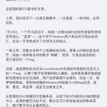
这是我的第335篇专栏文章。
上周，我们经历了一次黑天鹅事件，一次更新，一串代码，全球
宕机。
7月19日，一个平凡的日子，却因一次看似例行的软件更新而变得
异常惊心。“蓝屏”——这个对于Windows用户来说并不陌生的词
汇，在这一天突然成为了全球关注的焦点。
一夜之间，无数企业和个人电脑纷纷沦陷，屏幕上闪烁的蓝色光
芒，宛如一场席卷全球的数字“海啸”。然而，引发这场浩劫的，
竟只是区区一个bug。
没错，就是网络安全巨头CrowdStrike在常规软件更新时无意引入
的一个bug，让整个数字世界瞬间陷入瘫痪。这种更新通常都是默
默无闻地在后台完成的，用户连弹窗都不会看到。但这一次，噩
梦悄然降临。受影响电脑的Windows内核被小小的bug击溃，蓝
屏、重启、再蓝屏…就是无法恢复正常。
从普通的办公电脑到大型服务器，从线下的ATM机到云端的数据
中心，蓝屏的魔咒无处不在。数以百万计的设备就这样集体罢
工，整个数字化社会戛然而止。