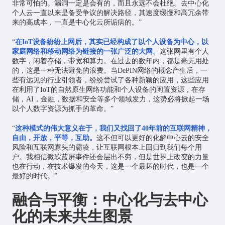
非常可怕的。漏洞一定是会有的，而且永远不会杜绝。去中心化
个人云一直以来是备受争议的解决路径，其速度缓慢和高冗余带
来的高成本，一直是中心化云所诟病的。”
“
在
IoT
设备纷纷上网后，其实已经构成了以个人设备为中心，以
家庭网络和移动网络为链接的一张广泛的大网。
这张网里有个人
数字，闲着存储，带宽和算力。在过去的数年内，都是毫无用处
的，这是一种无法避免的浪费。当DePIN网络的概念产生后，一
些有远见的行业引领者，纷纷尝试了各种新颖的应用，这些应用
在利用了IoT的自然原生网络功能和个人设备的闲置资源，在存
储，AI，金融，数据和安全等多个领域发力，这势必将掀起一场
以个人数字资源为抓手的革命。”
“
这种模式的伟大意义在于，我们又找回了40年前的互联网精神，
自由，开放，平等，互助。
这不但可以更好的化解中心云的安全
风险和互联网寡头的霸凌，让互联网根本上回归到我们每个用
户。我相信微软蓝屏事件还会层出不穷，但是世界上改变的力量
也在行动，在技术爆发的今天，这是一个最坏的时代，也是一个
最好的时代。”
融合与平衡：中心化与去中心
化的未来共生图景