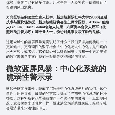
优势，业界早已有诸多讨论。此次事件，无疑将这一话题推到了
舆论的风口浪尖。
万向区块链实验室负责人杜宇、新加坡新跃社科大学(SUSS)金融
技术与区块链教授、新加坡经济协会副主席李国权、Arkreen创始
人Leo Lin、Hash Global创始人沈康、六鹰资本合伙人邢军（按
照姓氏拼音排序）等专业人士，纷纷对此事发表了独到见解。
这场全球性的蓝屏风暴究竟说明了什么？我们又该如何构建一个
更加健壮、更有韧性的数字社会？中心化与去中心化，是否真的
水火不容，或者说，它们是否可以殊途同归，共建一个更加美好
的数字未来？本文让我们一起探寻这些问题的答案。
微软蓝屏风暴：中心化系统的
脆弱性
警示录
微软全球蓝屏事件，敲醒了沉溺于中心化系统便利的我们。这个
事件，用最直观、最残酷的方式，揭示了当前中心化系统的种种
弊端。这种将所有鸡蛋都放在同一个篮子里的做法，一旦出现问
题，就会像多米诺骨牌一样，迅速演变为系统性风险，给整个社
会经济带来灾难性的冲击。