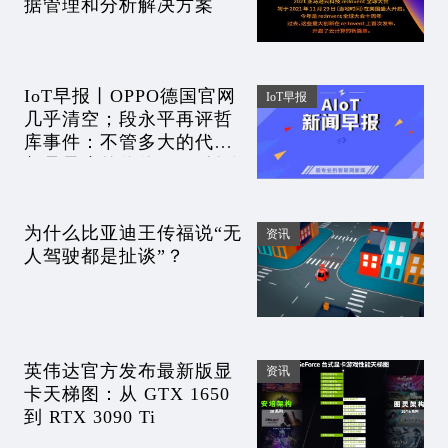
据管理和分析解决方案
IoT早报丨OPPO德国官网
IoT早报
几乎清空；段永平再评哲
库事件：不管多大的代价
都是最小的代价！ofo创始
人戴威海外再创业卖咖
啡；孟羽童系被格力开除
为什么比亚迪王传福说“无
资讯
人驾驶都是扯谈”？
英伟达官方发布最新版显
资讯
卡天梯图：从 GTX 1650
到 RTX 3090 Ti