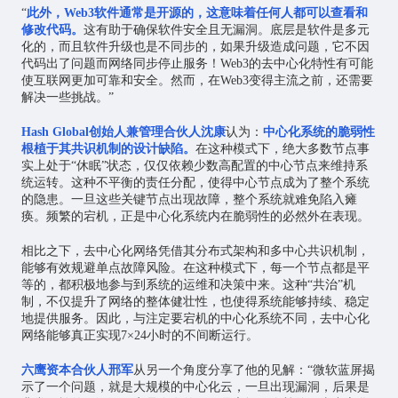
“
此外，Web3软件通常是开源的，这意味着任何人都可以查看和
修改代码。
这有助于确保软件安全且无漏洞。底层是软件是多元
化的，而且软件升级也是不同步的，如果升级造成问题，它不因
代码出了问题而网络同步停止服务！Web3的去中心化特性有可能
使互联网更加可靠和安全。然而，在Web3变得主流之前，还需要
解决一些挑战。”
Hash Global创始人兼管理合伙人沈康
认为：
中心化系统的
脆弱性
根植于其共识机制的设计缺陷。
在这种模式下，绝大多数节点事
实上处于“休眠”状态，仅仅依赖少数高配置的中心节点来维持系
统运转。这种不平衡的责任分配，使得中心节点成为了整个系统
的隐患。一旦这些关键节点出现故障，整个系统就难免陷入瘫
痪。频繁的宕机，正是中心化系统内在脆弱性的必然外在表现。
相比之下，去中心化网络凭借其分布式架构和多中心共识机制，
能够有效规避单点故障风险。在这种模式下，每一个节点都是平
等的，都积极地参与到系统的运维和决策中来。这种“共治”机
制，不仅提升了网络的整体健壮性，也使得系统能够持续、稳定
地提供服务。因此，与注定要宕机的中心化系统不同，去中心化
网络能够真正实现7×24小时的不间断运行。
六鹰资本合伙人邢军
从另一个角度分享了他的见解：“微软蓝屏揭
示了一个问题，就是大规模的中心化云，一旦出现漏洞，后果是