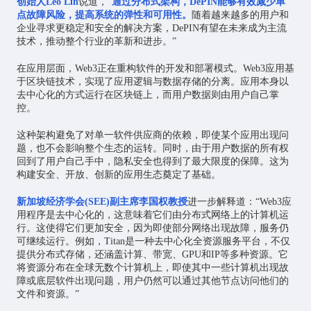
创始人Leo
Lin
说道，“
通过
分布式架构
，DePIN能够有效减少
单
点故障
风险，提高系统的弹性和可用性。
随着越来越多的用户和
企业寻求更稳定和安全的解决方案，DePIN有望在未来成为主流
技术，推动整个行业的革新和进步。”
在应用层面，Web3正在重构软件的开发和部署模式。Web3应用基
于区块链技术，实现了应用逻辑与数据存储的分离。应用本身以
去中心化的方式运行在区块链上，而用户数据则由用户自己掌
控。
这种架构避免了对单一软件供应商的依赖，即使某个应用出现问
题，也不会影响整个生态的运转。同时，由于用户数据的所有权
回到了用户自己手中，隐私安全也得到了最大限度的保障。这为
构建安全、开放、创新的应用生态奠定了基础。
新加坡经济学会(SEE)副主席李国权教授
进一步解释道：“Web3应
用程序是去中心化的，这意味着它们由分布式网络上的计算机运
行。这使得它们更加安全，因为即使部分网络出现故障，服务仍
可继续运行。例如，Titan是一种去中心化全资源服务平台，不仅
提供分布式存储，还涵盖计算、带宽、GPU和IP等多种资源。它
将资源分布在全球无数个计算机上，即使其中一些计算机出现故
障或底层软件出现问题，用户仍然可以通过其他节点访问他们的
文件和资源。”