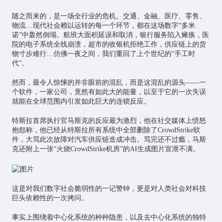
随之而来的，是一场全行业的危机。交通、金融、医疗、零售、
物流…现代社会赖以运转的每一个环节，都在这场数字“多米
诺”中轰然倒塌。航班大面积延误和取消，银行服务陷入瘫痪，医
院的电子系统全线崩溃，超市的收银机拒绝工作，供应链上的货
物寸步难行…仿佛一夜之间，我们重回了上个世纪的“手工时
代”。
然而，最令人惊悚的并非眼前的混乱，而是这混乱的源头——一
个软件，一家公司，竟然有如此大的能量，以至于它的一次失误
就能在全球范围内引发如此巨大的连锁反应。
特斯拉首席执行官马斯克的反应最为激烈，他在社交媒体上愤怒
抱怨称，他已经从特斯拉所有系统中全部删除了CrowdStrike软
件，大骂此次故障对汽车供应链造成冲击。骂完还不过瘾，马斯
克还附上一张“火烧CrowdStrike机房”的AI生成图片宣泄不满。
这是对我们数字社会脆弱性的一记警钟，更是对人类社会对科技
巨头依赖性的一次拷问。
事实上围绕着中心化系统的种种隐患，以及去中心化系统的独特