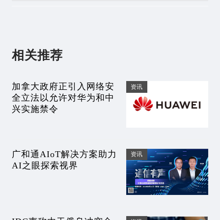
相关推荐
加拿大政府正引入网络安
资讯
全立法以允许对华为和中
兴实施禁令
广和通AIoT解决方案助力
资讯
AI之眼探索视界