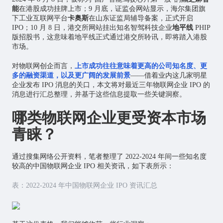
能
在港股成功挂牌上市；9 月底，证监会网站显示，海尔集团旗
下
工业互联网
平台
卡奥斯
在山东证监局辅导备案，正式开启
IPO；10 月 8 日，港交所网站挂出知名智驾科技企业
地平线
PHIP
版招股书，这意味着地平线正式通过港交所聆讯，即将踏入港股
市场。
对物联网创企而言，
上市成功往往意味着更高的公司知名度、更
多的融资渠道，以及更广阔的发展前景
——借着业内这几家明星
企业发布 IPO 消息的关口，本文将对最近三年物联网企业 IPO 的
消息进行汇总整理，并基于这些信息提取一些关键洞察。
哪类物联网企业更受资本市场
青睐？
通过搜集网络公开资料，笔者整理了 2022-2024 年间一些知名度
较高的中国物联网企业 IPO 相关资讯，如下表所示：
表：2022-2024 年中国物联网企业 IPO 资讯汇总