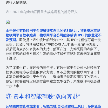
进行大幅调整。
表：2022 年做出物联网重大战略调整的部分巨头
由于很少有物联网平台能够证实自己的盈利能力，导致资本市场
物联网平台故事难讲，物联网平台公司能够成功 IPO 的数量远不
及预期。
即使是上表中统计的部分企业，其 IPO 过程也可谓一波
三折。比如，特斯联被视为“中国公域 AIoT 第一股”的潜力股，
背后更有众多知名资本的支持，然而在这一光鲜亮丽的表象下，
公司持续的财务亏损和引发的高估值却使市场对其未来发展充满
了疑虑。
为了谋求生存，在过去的三年里，有数十家平台公司已经转向了
提供应用程序或垂直的解决方案，而不是横向的物联网平台；十
多家公司开始提供安全平台——选择满足特定应用程序的需求，
使它们能够在特定解决方案中建立竞争优势，未来或许有机会进
一步上市。
③ 资本和智能驾驶“双向奔赴”
从物联网垂直领域来看，智能驾驶/自动驾驶站上风口，多家企业