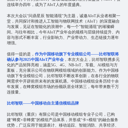
连续举办四年，成为了AIoT人的年度盛典。
本次大会以“问鼎星辰 智能涌现”为主题，诚邀AIoT从业者相聚一
堂，共同探讨和推进
人工智能
与
物联网
技术（AIoT）的深度融合
与发展，见证在智能化的浪潮中，每一个”智能涌现”的璀璨瞬
间。与往年相比，今年AIoT产业年会的规模与层级持续提升、内
容与形式不断丰富，行业影响力、产业带动力、生态链接力逐年
增强。
值得一提的是，
作为中国移动旗下专业模组公司——比邻智联将
确认参与2025中国AIoT产业年会
，本次大会上，比邻智联携多元
化的产品矩阵亮相，涵盖5G、4G、NB-IoT、车载、AI模组与方
案板，充分展示公司在物联网模组领域的创新能力。作为中国移
动旗下专业模组公司，比邻智联不断改革创新，在各行业的物联
网需求中开辟前所未有的发展机遇。中国移动模组业务历经十余
年发展，在蜂窝模组市场的份额跃居全球第三，每年带来数千万
连接量。
比邻智联——中国移动自主通信模组品牌
比邻智联（重庆）有限公司是中国移动模组专业子公司，已构
建“蜂窝+非蜂窝”的模组产品体系，并形成“卡+模组“的融合服务
优势，广泛应用于能源表计、移动追踪、智能消防、共享经济、