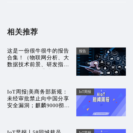
相关推荐
这是一份很牛很牛的报告
报告
合集！（物联网分析、大
数据技术前景、研发指数
月报等31本报告合集）
IoT周报|美商务部新规：
IoT周报
未经审批禁止向中国分享
安全漏洞；麒麟9000彻底
没货了？华为Mate40全系
下架；第四大运营商登场
IoT早报丨58同城裁员
IoT早报