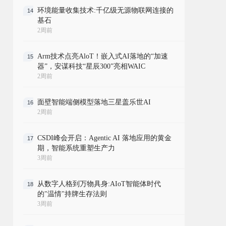
环境能量收集技术:千亿级无源物联网连接的
14
基石
2周前
Arm技术点亮AloT！嵌入式AI落地的“加速
15
器”，安谋科技“星辰300”亮相WAIC
2周前
面壁智能端侧模型落地三星盖乐世AI
16
2周前
CSDI峰会开启：Agentic AI 落地应用的黄金
17
期，智能系统重塑生产力
3周前
从数字人格到万物具身:AIoT智能体时代
18
的"温情"持牌生存法则
3周前