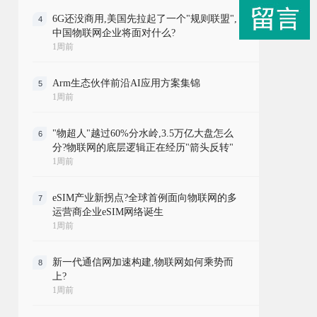
6G还没商用,美国先拉起了一个"规则联盟",
4
中国物联网企业将面对什么?
1周前
Arm生态伙伴前沿AI应用方案集锦
5
1周前
"物超人"越过60%分水岭,3.5万亿大盘怎么
6
分?物联网的底层逻辑正在经历"箭头反转"
1周前
eSIM产业新拐点?全球首例面向物联网的多
7
运营商企业eSIM网络诞生
1周前
新一代通信网加速构建,物联网如何乘势而
8
上?
1周前