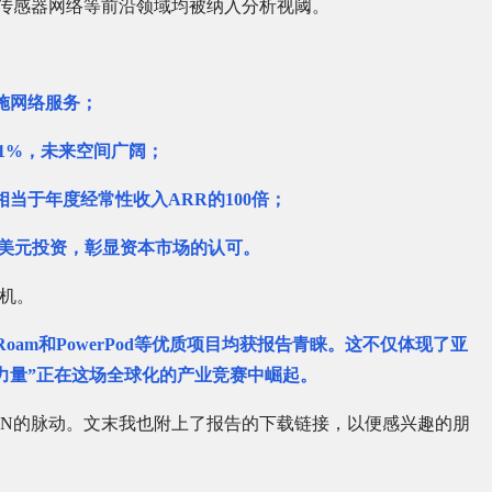
络、传感器网络等前沿领域均被纳入分析视阈。
设施网络服务；
.1%，未来空间广阔；
，相当于
年度经常性收入
ARR
的100倍；
5亿美元投资，彰显资本市场的认可。
生机。
中，Roam和PowerPod等优质项目均获报告青睐。这不仅体现了亚
方力量”正在这场全球化的产业竞赛中崛起。
ePIN的脉动。文末我也附上了报告的下载链接，以便感兴趣的朋