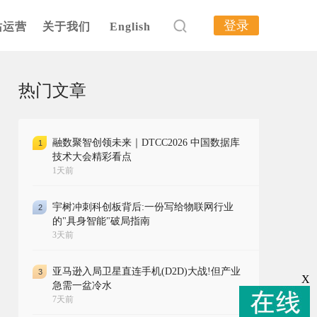
登录
站运营
关于我们
English
热门文章
融数聚智创领未来｜DTCC2026 中国数据库
1
技术大会精彩看点
1天前
宇树冲刺科创板背后:一份写给物联网行业
2
的"具身智能"破局指南
3天前
亚马逊入局卫星直连手机(D2D)大战!但产业
3
X
急需一盆冷水
7天前