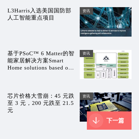
L3Harris入选美国国防部
资讯
人工智能重点项目
基于PSoC™ 6 Matter的智
资讯
能家居解决方案Smart
Home solutions based on
Matter
芯片价格大雪崩：45 元跌
资讯
至 3 元，200 元跌至 21.5
元
下一篇