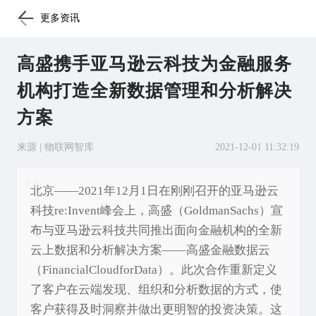
更多资讯
高盛携手亚马逊云科技为金融服务
机构打造全新数据管理和分析解决
方案
来源 | 物联网智库
2021-12-01 11:32:19
北京——2021年12月1日在刚刚召开的亚马逊云
科技re:Invent峰会上，高盛（GoldmanSachs）宣
布与亚马逊云科技共同推出面向金融机构的全新
云上数据和分析解决方案——高盛金融数据云
（FinancialCloudforData）。此次合作重新定义
了客户在云端发现、组织和分析数据的方式，使
客户获得及时洞察并做出更明智的投资决策。这