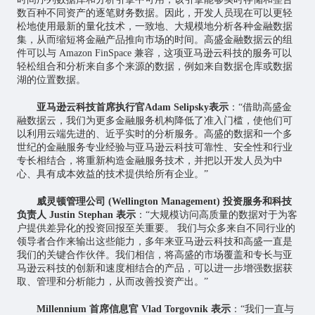
数百种不同资产的逐笔财务数据。因此，开发人员现在可以更轻
松地使用最新的量化技术，一致地、大规模地分析各种金融数据
集，从而缩短将金融产品推向市场的时间。高盛金融数据云的组
件可以与 Amazon FinSpace 兼容，这项亚马逊云科技的服务可以
轻松组合和分析来自多个来源的数据，例如来自数据仓库或数据
湖的位置数据。
亚马逊云科技首席执行官Adam Selipsky表示
：“借助高盛金
融数据云，我们为更多金融服务机构降低了准入门槛，使他们可
以利用云端先进的、近乎实时的分析服务。高盛的数据和一个多
世纪的金融服务专业经验与亚马逊云科技可靠性、安全性和行业
专长相结合，将重新构造金融服务技术，并把以开发人员为中
心、具有成本效益的技术提供给所有企业。”
威灵顿管理公司 (Wellington Management) 投资服务和科技
负责人 Justin Stephan 表示
：“大规模访问高质量的数据对于为客
户提供差异化的投资回报至关重要。 我们与众多来自不同行业的
领导者合作来输出这些能力，多年来亚马逊云科技和高盛一直是
我们的关键合作伙伴。我们相信，将高盛的市场覆盖和专长与亚
马逊云科技的创新和速度相结合的产品，可以进一步增强数据获
取、管理和分析能力，从而改善投资产出。”
Millennium 首席信息官 Vlad Torgovnik 表示
：“我们一直与