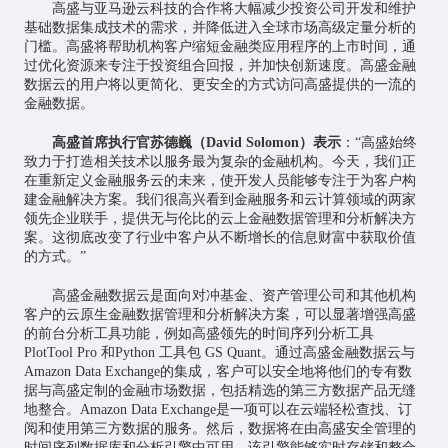
高盛与亚马逊云科技的合作将大幅减少投资公司开发和维护
基础数据集成技术的需求，并降低进入全球市场高级定量分析的
门槛。高盛将帮助机构客户缩短金融类应用程序的上市时间，通
过优化资源来专注于投资组合回报，并加快创新速度。高盛金融
数据云的用户将以更简化、更安全的方式访问高盛提供的一流的
金融数据。
高盛首席执行官苏德巍（David Solomon）表示
：“高盛始终
致力于打造相关技术以服务最为复杂的金融机构。今天，我们正
在重新定义金融服务云的未来，使开发人员能够专注于为客户构
建金融解决方案。我们很高兴看到金融服务和云计算领域的两家
领先企业联手，提供无与伦比的云上金融数据管理和分析解决方
案。这彻底改变了行业中客户从不断增长的信息财富中获取价值
的方式。”
高盛金融数据云是面向对冲基金、资产管理公司和其他机构
客户的云原生金融数据管理和分析解决方案，可以显著增强高盛
的前台分析工具功能，例如高盛领先的时间序列分析工具
PlotTool Pro 和Python 工具包 GS Quant。通过高盛金融数据云与
Amazon Data Exchange的集成，客户可以安全地将他们的专有数
据与高盛定制的金融市场数据，包括精选的第三方数据产品无缝
地整合。Amazon Data Exchange是一项可以在云端轻松查找、订
阅和使用第三方数据的服务。然后，数据将在由高盛安全管理的
时间序列数据库和分析引擎中可用，该引擎能够实时存储和整合