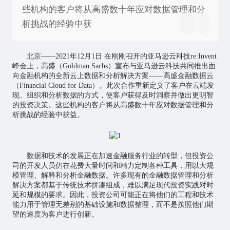
些机构的客户将从高盛数十年应对数据管理和分
析挑战的经验中获
北京——2021年12月1日 在刚刚召开的亚马逊云科技re:Invent
峰会上，高盛（Goldman Sachs）宣布与亚马逊云科技共同推出面
向金融机构的全新云上数据和分析解决方案——高盛金融数据云
（Financial Cloud for Data）。此次合作重新定义了客户在云端发
现、组织和分析数据的方式，使客户获得及时洞察并做出更明智
的投资决策。这些机构的客户将从高盛数十年应对数据管理和分
析挑战的经验中获益。
数据和技术的发展正在加速金融服务行业的转型，但投资公
司的开发人员仍在花费大量时间和精力定制各种工具，用以大规
模管理、解释和分析金融数据。许多现有的金融数据管理和分析
解决方案都基于传统技术拼凑组成，难以满足现代投资实践对时
延和规模的要求。因此，投资公司可能正在将他们的工程和技术
能力用于管理无差别的基础设施和数据整理，而不是按照他们期
望的速度为客户进行创新。