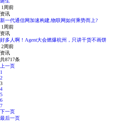
诞生
1周前
资讯
新一代通信网加速构建,物联网如何乘势而上?
1周前
资讯
好多人啊！Agent大会燃爆杭州，只讲干货不画饼
2周前
资讯
共8717条
上一页
1
2
3
4
5
6
7
下一页
最后一页