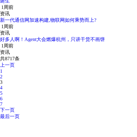
诞生
1周前
资讯
新一代通信网加速构建,物联网如何乘势而上?
1周前
资讯
好多人啊！Agent大会燃爆杭州，只讲干货不画饼
1周前
资讯
共8717条
上一页
1
2
3
4
5
6
7
下一页
最后一页