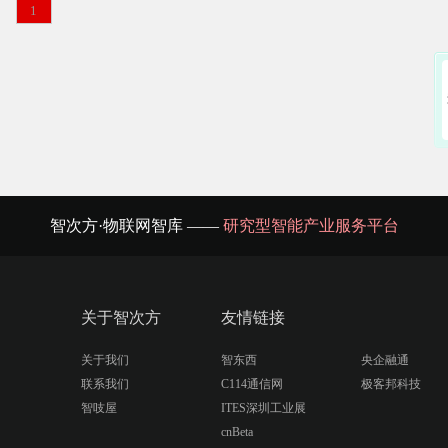
1
智次方·物联网智库 ——
研究型智能产业服务平台
关于智次方
友情链接
关于我们
智东西
央企融通
联系我们
C114通信网
极客邦科技
智吱屋
ITES深圳工业展
cnBeta