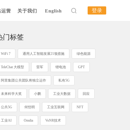
登录
站运营
关于我们
English
热门标签
WiFi 7
通用人工智能发展21项措施
绿色能源
TeleChat 大模型
雷军
锂电池
GPT
阿里集团公关团队将独立运作
私有5G
未来科学大奖
小鹏
工业大数据
回应
公共5G
何恺明
工业互联网
NFT
工业AI
Omdia
VoNR技术