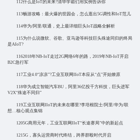
112什么是IoT的未来?清华学霸们用实例告诉你
113畅游攻略：最火爆的世园会，怎么逛出5G调性和IoT范儿
114华为/阿里/联通，史上最详细巨头IoT战略全解析
115为什么说微软、谷歌、亚马逊等科技巨头殊途同归的终局
是AIoT?
1162018年NB-IoT走过2G网络6年的路，2019年NB-IoT开启
B2C急行军
117工业4.0“凉凉”?工业互联网IIoT本应从“点”开始燎原
118华为成立智能汽车BU，阿里36亿投千方科技，巨头进军
V2X“殊途不同归”
119工业互联网IIoT的未来在哪里?李培根院士/阿里/华为/联
想…核心观点集锦
1205G商用元年，工业互联网IIoT“长途赛局”中的新起点
1215G，寡头运营商时代终结，跨界群殴时代开启