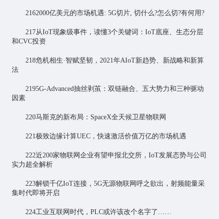
2162000亿美元的市场机遇: 5G切片, 切什么?怎么切?有何用?
217从IoT现象级事件，读懂3个关键词：IoT底座、生态分层
和CVC投资
218危机相生·智赋坚韧，2021年AIoT新趋势、新战略和新算
法
2195G-Advanced抽丝剥茧：双链融合、五大势力和三种驱动
因素
220马斯克的新布局：SpaceX全天候卫星物联网
221极致边缘计算UEC，快速激活价值万亿的市场机遇
222近200家物联网企业有望申报北交所，IoT发展态势与公司
实力超全解析
223解锁千亿IoT连接，5G
无源物联网
呼之欲出，射频能量采
集时代即将开启
224工业互联网时代，PLC或许该改个名字了……