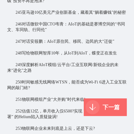
碳”投资不再是泡沫?
245亚马逊10亿美元产业创新基金，藏着其“躺着赚钱”的秘密
246对话微软中国CTO韦青：AIoT的基础是赛博空间的“书同
文、车同轨、行同伦”
247对话安筱鹏：AIoT原住民、移民、边民的大“迁徙”
248写给物联网智库10年，从IoT到AIoT，蝶变正在发生
249深度解析AIoT模组/云平台/工业互联网/新锐企业的未
来“进化”之路
250时间敏感无线网络WTSN，能否成为Wi-Fi 6进入工业互联
网的敲门砖?
251物联网模组产业“大并购”时代来临!
下一篇
252估值12亿，单月收入仅6500?实现 “历史上最快无线网部
署” 的Helium陷入质疑旋涡!
253物联网企业未来到底是上云，还是下云?