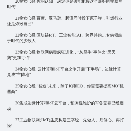
20物女心经|你的认知，决定你是否能把握这个最好的物联网
时代!
21物女心经|百度、亚马逊、腾讯同时投下原子弹，引爆行业
还是炸毁自己?
22物女心经|区块链IoT、工业智能IAI、跨界并购…专供领航
于时代的少数人
23物女心经|物联网病毒疯狂进化，“灰犀牛”事件比“黑天
鹅”更加可怕!
24物女心经| 云计算和IoT平台之争开启“下半场”，边缘计算
竟成“主阵地”
25物女心经|“智造”未来，除了IQ和EQ，你更需要提高MQ“机
器商”
26集成边缘计算和IoT云平台，预测性维护的军备竞赛已经启
动
27工业物联网(IIoT)生态构建三字经：先做人、后修心、再打
怪!