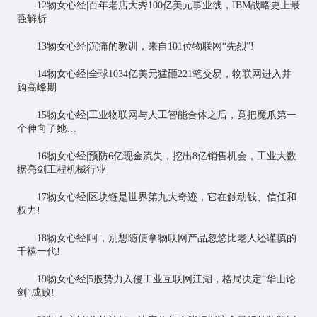
12物女心经|百年老店大秀100亿美元事业线，IBM战略史上最
强解析
13物女心经|沉痛的教训，来自101位物联网“先烈”!
14物女心经|全球1034亿美元猛砸221笔交易，物联网进入并
购高峰期
15物女心经|工业物联网与人工智能合体之后，竟把魔爪第一
个伸向了她…
16物女心经|预防6亿现金流失，挖出8亿销售机会，工业大数
据亮剑工程机械行业
17物女心经|区块链是世界第九大奇迹，它在触动钱、信任和
权力!
18物女心经|呵，别想随便拿物联网产品忽悠比老人还谨慎的
千禧一代!
19物女心经|5股势力入侵工业互联网江湖，格局决定“华山论
剑”成败!