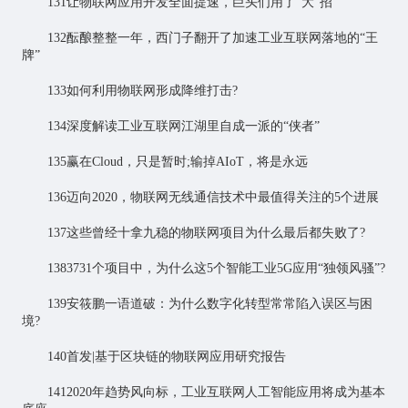
131让
物联网应用
开发全面提速，巨头们用了“大”招
132酝酿整整一年，西门子翻开了加速工业互联网落地的“王
牌”
133如何利用物联网形成降维打击?
134深度解读工业互联网江湖里自成一派的“侠者”
135赢在Cloud，只是暂时;输掉AIoT，将是永远
136迈向2020，物联网无线通信技术中最值得关注的5个进展
137这些曾经十拿九稳的物联网项目为什么最后都失败了?
1383731个项目中，为什么这5个智能工业5G应用“独领风骚”?
139安筱鹏一语道破：为什么数字化转型常常陷入误区与困
境?
140首发|基于区块链的物联网应用研究报告
1412020年趋势风向标，工业互联网人工智能应用将成为基本