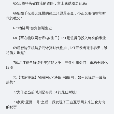
65GE撞得头破血流的道路，富士康试图走到底?
66酝酿千亿美元规模的第二只愿景基金，孙正义要做智能时
代的教父?
67“物链网”独角兽诞生史
68【写在
物联网智库
6岁生日】IoT是值得你投入终身的事业
69后智能手机与后云计算时代叠加，IoT开发者迎来春天，谁
将借力崛起?
70从IoT视角解读中美贸易之争，守住生态命门，重构全球化
版图
71【浓缩提炼】物联网x区块链=物链网，如何读懂这一最新
趋势?
72为什么当前时刻是布局IoT的最佳时机?
73参观“亚洲一号”之后，我发现了工业互联网未来进化方向
的秘密…