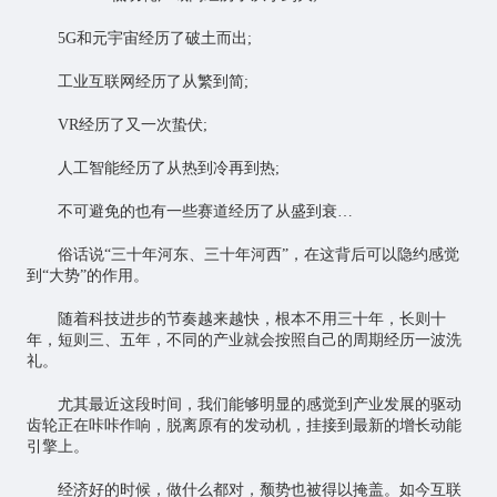
5G和
元宇宙
经历了破土而出;
工业互联网
经历了从繁到简;
VR经历了又一次蛰伏;
人工智能
经历了从热到冷再到热;
不可避免的也有一些赛道经历了从盛到衰…
俗话说“三十年河东、三十年河西”，在这背后可以隐约感觉
到“大势”的作用。
随着科技进步的节奏越来越快，根本不用三十年，长则十
年，短则三、五年，不同的产业就会按照自己的周期经历一波洗
礼。
尤其最近这段时间，我们能够明显的感觉到产业发展的驱动
齿轮正在咔咔作响，脱离原有的发动机，挂接到最新的增长动能
引擎上。
经济好的时候，做什么都对，颓势也被得以掩盖。如今互联