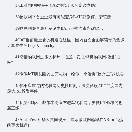
37工业物联网铺平了AR增强现实的逆袭之路!
38物联网平台企业最有可能变身BAT?药别停、梦该醒!
39物联网哪里最容易诞生BAT?万物病毒告诉你…
40IoT当前最重要的机遇在这里，国内首次全面解读专为边缘
计算而生的EdgeX Foundry!
41衡量物联网进步的标尺，在这一刻由蜂窝物联网模组“拍
板”
42专供IoT朋友圈的国庆礼物，给你一个活捉“物女王”的机会
43你不应错过的物联网历史性时刻，深度解读2017年度国内
最大IoT投资事件
44负债400亿，戴尔本周宣布进军物联网，要做IoT领域的创
新工场!
45AlphaZero和华为共同现身，揭示物联网蕴藏在NB-IoT之后
的更大机遇!