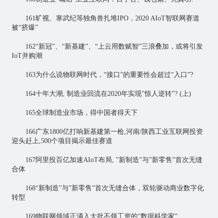
161旷视、寒武纪等独角兽扎堆IPO，2020 AIoT智联网赛道
被“挤爆”
162“新冠”、“新基建”、“上云用数赋智”三浪叠加，或将引发
IoT并购潮
163为什么说物联网时代，“接口”的重要性会超过“入口”?
164十年大潮, 制造业回流在2020年实现"惊人逆转”? (上)
165全球制造业市场，得中国者得天下
166广东1800亿打响新基建第一枪,河南/陕西工业互联网投资
迎头赶上,500个项目揭示最佳赛道
167阿里投百亿加速AIoT布局, ”新制造”与”新零售”首次无缝
合体
168“新制造”与”新零售”首次无缝合体，双轮驱动商业数字化
转型
169物联网领域正涌入大批不领工资的“数据科学家”