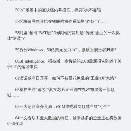
56IoT场景中的区块链内幕摸底，揭露3大不靠谱
57区块链竟然开始在物联网操作系统里“作妖”了….
58阿里“领衔”BAT进军物联网的背后是“传统”企业的一次集
体“逆袭”?
59拆分Windows，50亿美元发力IoT，微软上演王者归来?
60BI Intelligence、福布斯、麦肯锡的2018最新报告陈述了关
于IoT的这些事实
61汉诺威今日开幕，如何不被眼花缭乱的“工业4.0”忽悠?
62都在关注“造芯”?其实
芯片
企业都在扎堆布局这一新领
域……
63三大运营商齐入局，eSIM成物联网领域当红“小生”
64一文看尽工业大数据的特征，越来越多的企业正在将数据
价值变现