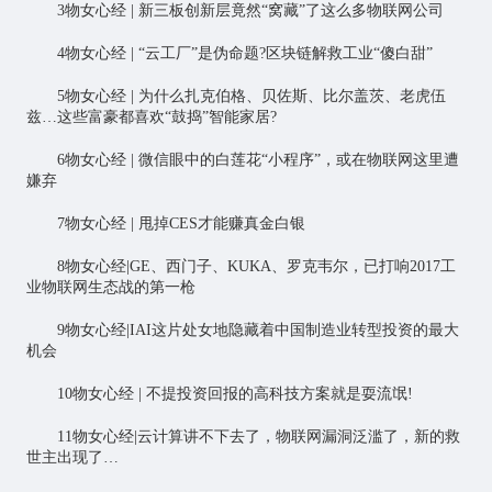
3物女心经 | 新三板创新层竟然“窝藏”了这么多物联网公司
4物女心经 | “云工厂”是伪命题?区块链解救工业“傻白甜”
5物女心经 | 为什么扎克伯格、贝佐斯、比尔盖茨、老虎伍
兹…这些富豪都喜欢“鼓捣”
智能家居
?
6物女心经 | 微信眼中的白莲花“小程序”，或在物联网这里遭
嫌弃
7物女心经 | 甩掉CES才能赚真金白银
8物女心经|GE、西门子、KUKA、罗克韦尔，已打响2017工
业物联网生态战的第一枪
9物女心经|IAI这片处女地隐藏着中国制造业转型投资的最大
机会
10物女心经 | 不提投资回报的高科技方案就是耍流氓!
11物女心经|云计算讲不下去了，物联网漏洞泛滥了，新的救
世主出现了…