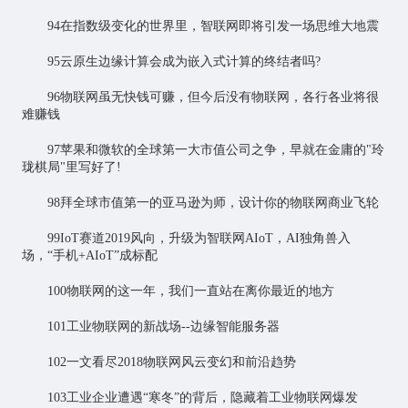
94在指数级变化的世界里，智联网即将引发一场思维大地震
95云原生边缘计算会成为嵌入式计算的终结者吗?
96物联网虽无快钱可赚，但今后没有物联网，各行各业将很
难赚钱
97苹果和微软的全球第一大市值公司之争，早就在金庸的"玲
珑棋局"里写好了!
98拜全球市值第一的亚马逊为师，设计你的物联网商业飞轮
99IoT赛道2019风向，升级为智联网AIoT，AI独角兽入
场，“手机+AIoT”成标配
100物联网的这一年，我们一直站在离你最近的地方
101工业物联网的新战场--
边缘智能
服务器
102一文看尽2018物联网风云变幻和前沿趋势
103工业企业遭遇“寒冬”的背后，隐藏着工业物联网爆发