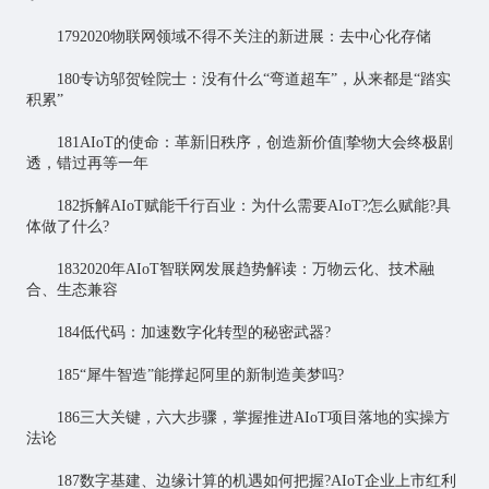
1792020物联网领域不得不关注的新进展：去中心化存储
180专访邬贺铨院士：没有什么“弯道超车”，从来都是“踏实
积累”
181AIoT的使命：革新旧秩序，创造新价值|挚物大会终极剧
透，错过再等一年
182拆解AIoT赋能千行百业：为什么需要AIoT?怎么赋能?具
体做了什么?
1832020年AIoT智联网发展趋势解读：万物云化、技术融
合、生态兼容
184低代码：加速数字化转型的秘密武器?
185“犀牛智造”能撑起阿里的新制造美梦吗?
186三大关键，六大步骤，掌握推进AIoT项目落地的实操方
法论
187数字基建、边缘计算的机遇如何把握?AIoT企业上市红利