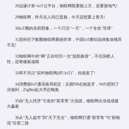
28边缘计算+IoT云平台，物联网既要能上天，还要接地气!
29物联网，昨天在人间已是巅，今天还想要上青天!
30IoT圈的东邪西毒，一个只活“一天”，一个专造“导弹”
31思科扔下数颗物联网重磅炸弹，中国IoT圈却选择集体视而
不见!
32物联网中的“网”正在经历一次“脱胎换骨”，不仅洞察人
性，还将修炼成精
33再不关注“实时物联网(RT-IoT)”，你就老了!
34消费级IoT通讯格局初定：左拥NB右抱蓝牙，WiFi想到了
没做到，ZigBee起大早赶晚集
35由“无人经济”引发的“新零售”大混战，物联网企业或成最
大赢家
36从“无人超市”到“天下无仓”，物联网打通“新零售”与“新物
流”任督二脉