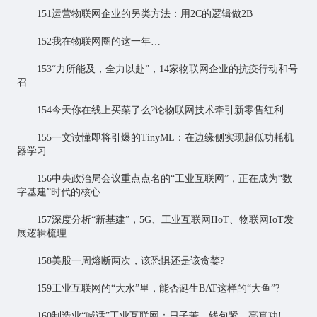
151运营物联网企业的另类方法：用2C的逻辑做2B
152我在物联网圈的这一年…
153“力所能及，全力以赴”，14家物联网企业的抗疫行动和号
召
154今天你在线上买菜了么?论物联网技术牵引新零售红利
155一文读懂即将引爆的TinyML：在边缘侧实现超低功耗机
器学习
156中央政治局会议重点点名的“工业互联网”，正在成为“数
字基建”时代的核心
157深度分析“新基建”，5G、工业互联网IIoT、物联网IoT发
展逻辑梳理
158美股一周熔断两次，该恐惧还是该贪婪?
159工业互联网的“大水”里，能否诞生BAT这样的“大鱼”?
160制造业“喊话”工业互联网：日子苦、钱包紧、亮真功!