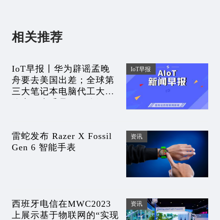
相关推荐
IoT早报丨华为辟谣孟晚
IoT早报
舟要去美国出差；全球第
三大笔记本电脑代工大厂
停产，上千员工面临解
约！马云有了新身份！谷
歌大脑和DeepMind合并
雷蛇发布 Razer X Fossil
资讯
Gen 6 智能手表
西班牙电信在MWC2023
资讯
上展示基于物联网的“实现