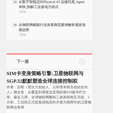
从数字智能迈向Physical AI:边缘托底,Agent
19
串联,拆解工业落地方程式
3周前
从物联网赋能行业发展典型案例解析最新发
20
展趋势
3周前
下一篇
SIM卡变身策略引擎:卫星物联网与
SGP.32默默塑造全球连接控制权
作者：彭昭（智次方创始人、云和资本联合创始合伙
人）物女皇：从覆盖到调度这是我的第418篇专栏文
章。最近几周，全球物联网圈有三条新闻相互关联。5
月初，工信部正式批复国电高科开展为期两年的卫星物
联网业务商