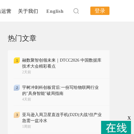
登录
站运营
关于我们
English
热门文章
融数聚智创领未来｜DTCC2026 中国数据库
1
技术大会精彩看点
2天前
宇树冲刺科创板背后:一份写给物联网行业
2
的"具身智能"破局指南
4天前
亚马逊入局卫星直连手机(D2D)大战!但产业
3
X
急需一盆冷水
1周前