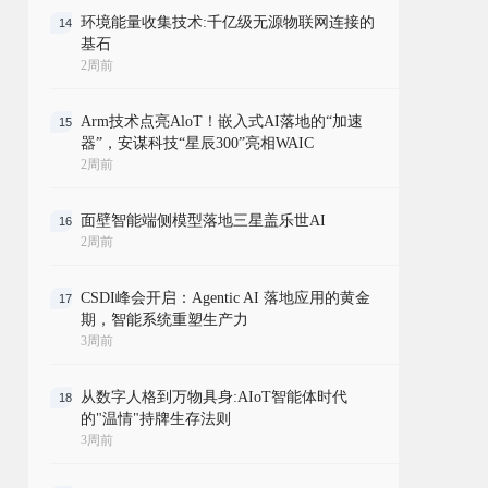
环境能量收集技术:千亿级无源物联网连接的
14
基石
2周前
Arm技术点亮AloT！嵌入式AI落地的“加速
15
器”，安谋科技“星辰300”亮相WAIC
2周前
面壁智能端侧模型落地三星盖乐世AI
16
2周前
CSDI峰会开启：Agentic AI 落地应用的黄金
17
期，智能系统重塑生产力
3周前
从数字人格到万物具身:AIoT智能体时代
18
的"温情"持牌生存法则
3周前