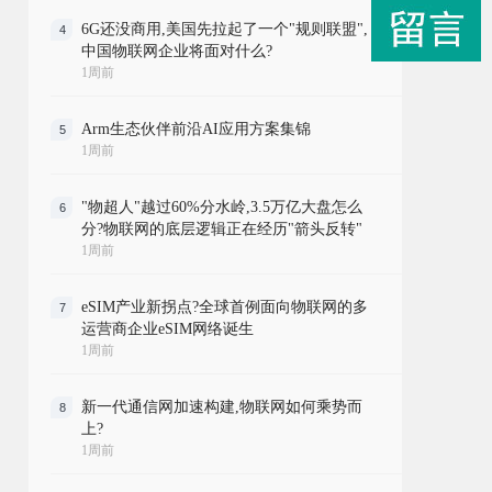
6G还没商用,美国先拉起了一个"规则联盟",
4
中国物联网企业将面对什么?
1周前
Arm生态伙伴前沿AI应用方案集锦
5
1周前
"物超人"越过60%分水岭,3.5万亿大盘怎么
6
分?物联网的底层逻辑正在经历"箭头反转"
1周前
eSIM产业新拐点?全球首例面向物联网的多
7
运营商企业eSIM网络诞生
1周前
新一代通信网加速构建,物联网如何乘势而
8
上?
1周前