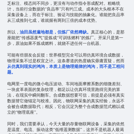
乏标注、模态间不同步，更没有与动作指令形成配对。粗略统
计，当前行业数据的“良品率”只有约三成。成本的大头根本不在
采集设备上，而在于标注、验证与技能的抽象化。谁能把良品率
从三成推到七成，谁就握有两到三倍的成本优势。
所以，
油田虽然遍地都是，但炼厂依然稀缺。
真正核心的，是那
座能把“传感器废气”提炼成“可训练燃料”的炼厂。开采只是第一
步，原油如果不炼成燃料，就烧不进任何一台机器。
可能有些朋友会反驳：世界模型完全可以用仿真环境合成数据，
物理采集不过是权宜之计。这条赛道的热度确实毋庸置疑，然而
从仿真到现实的鸿沟，本质上是物理规律的鸿沟，而不是工程问
题。
电网里一度电的微小电压波动、车间地面摩擦系数的细微差别、
一块皮革表面的复杂纹理，都足以让仿真环境里跑得完美的算
法，在现实中瞬间翻车。合成数据想要可信，前提是必须有真实
数据替它做锚定与校准。因此，物联网采集的真实经验，永远不
会被合成数据取代；相反，它会沉淀为整个合成数据范式赖以成
立的“物理底座”。
同时，我们需要承认，今天大量的存量物联网设备，采集的依然
是温度、电流、振动这类“低维遥测数据”，这并不是机器人最渴