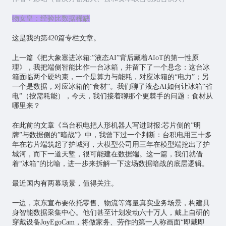
物女皇：经验比数据稀缺
这是我的第420篇专栏文章。
上一篇
《把大象塞进冰箱:”液态AI”背后藏着AIoT的第一性原
理》
，我把端侧智能比作一台冰箱，并留下了一个悬念：这台冰
箱面临两个硬约束，一个是算力与能耗，对应冰箱的“电力”；另
一个是数据，对应冰箱的“食材”。我们聊了液态AI如何让冰箱“省
电”（按需耗能），今天，我们接着聊那个更棘手的问题：食材从
哪里来？
在此前的文章
《当台积电把人形机器人写进财报:芯片侧的”明
牌”与数据侧的”暗战”》
中，我曾下过一个判断：台积电用三十多
年在
芯片
端筑起了护城河，大模型公司用三年在模型端挖出了护
城河，而下一道天堑，很可能建在数据端。这一篇，我们就借
着“冰箱”的比喻，进一步来拆解一下这场数据暗战的底层逻辑。
最近国内有两幕场景，值得关注。
一边，京东宣布要依托零售、物流等海量真实业务场景，构建具
身智能数据采集中心。他们甚至计划发动六十万人，戴上自研的
穿戴设备JoyEgoCam，将做家务、劳作的第一人称画面“即戴即