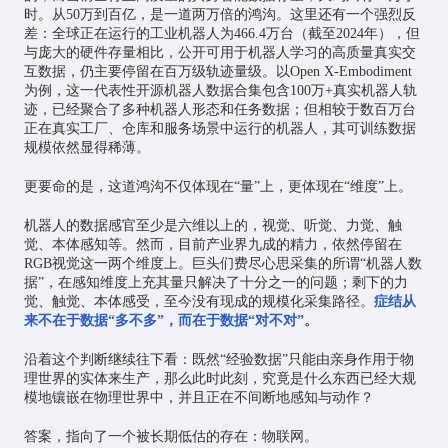
时。从50万到百亿，是一道两万倍的鸿沟。这里还有一个强烈反
差：全球正在运行的工业机器人为466.4万台（截至2024年），但
与庞大的硬件存量相比，公开可用于机器人学习的高质量真实交
互数据，仍主要停留在百万级轨迹量级。以Open X-Embodiment
为例，这一代表性开源机器人数据合集包含100万+真实机器人轨
迹，已经聚合了多种机器人形态和任务数据；但相较于数百万台
正在真实工厂、仓库和服务场景中运行的机器人，其可训练数据
规模依然显得稀薄。
更要命的是，这道鸿沟不仅体现在“量”上，更体现在“维度”上。
机器人的数据感官至少是六维以上的，视觉、听觉、力觉、触
觉、本体感知等。然而，目前产业界九成的精力，依然停留在
RGB视觉这一两个维度上。巨头们费尽心思采集的所谓“机器人数
据”，在感知维度上充其量只解决了十分之一的问题；剩下的力
觉、触觉、本体感受，至今没有现成的规模化采集路径。
症结从
来不在于数据“多不多”，而在于数据“对不对”。
沿着这个判断继续往下看：既然“经验数据”只能由亲身作用于物
理世界的实体来生产，那么此时此刻，究竟是什么东西已经大规
模地镶嵌在物理世界中，并且正在不间断地感知与动作？
答案，指向了一个被长期低估的存在：物联网。