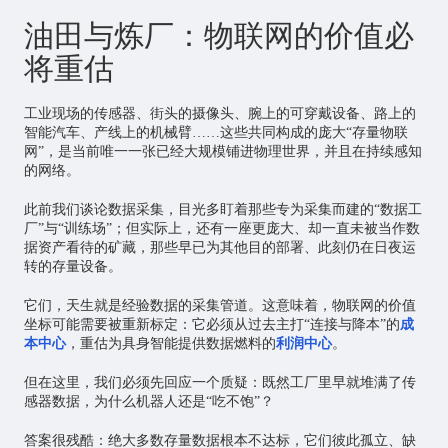
油田与炼厂：物联网的价值必
将重估
工业现场的传感器、街头的摄像头、腕上的可穿戴设备、路上的
智能汽车、产线上的机械臂……这些共同构成的庞大“存量物联
网”，是当前唯一一张已经大规模铺进物理世界，并且在持续感知
的网络。
此前我们谈论数据采集，目光多盯着那些专为采集而建的“数据工
厂”与“训练场”；但实际上，还有一座更庞大、却一直未被当作数
据资产看待的矿藏，那些早已为其他目的部署、此刻仍在日夜运
转的存量设备。
它们，天生就是经验数据的采集管道。这意味着，物联网的价值
坐标可能需要被重新标定：它必须从过去主打“连接与降本”的
成
本中心
，重估为具身智能提供数据燃料的
利润中心
。
但在这里，我们必须先回应一个质疑：既然工厂里早就堆满了传
感器数据，为什么机器人还是“吃不饱”？
答案很残酷：绝大多数存量数据根本不达标，它们彼此孤立、缺