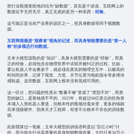
把行业瓶颈笼统地归结为“缺数据”，其实是个误读。互联网上的
数据近乎无穷无尽，真正见底的是另一种东西：
经验
。
这可能正是当前产业界的误区之一，把具身数据等同于视频数
据。
互联网视频是“观察者”视角的记述，而具身智能需要的是“第一人
称”的多模态行动数据。
文本大模型汲取的是“知识”，具身大模型需要的是“经验”，而真
正的经验，必须包含在物理世界中试错并被纠正的过程。比如，
要让机器人学会擦桌子，就必须在真实的物理交互中，以极高的
时间同步率，记录下视觉、力觉、关节位置与电机指令等多维传
感轨迹。这些数据，互联网上根本没有现成可用的。
这一区分，把问题的性质从“数量不够”变成了“类型不对”，而类
型的缺口，是靠钱填不平的。2025年，有超过60亿美元的狂热资
本涌入人形机器人赛道，但根本性的瓶颈丝毫未变，更多的钱能
买来顶级硬件、招来天才工程师，却变不出根本不存在的训练数
据。
此前我算过一笔账，文本大模型的训练语料是以“百亿小时”计
的，而当前全行业高质量的具身智能数据存量，大约只有50万小