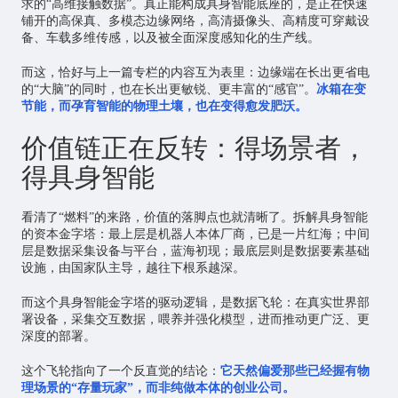
求的“高维接触数据”。真正能构成具身智能底座的，是正在快速
铺开的高保真、多模态边缘网络，高清摄像头、高精度可穿戴设
备、车载多维传感，以及被全面深度感知化的生产线。
而这，恰好与上一篇专栏的内容互为表里：边缘端在长出更省电
的“大脑”的同时，也在长出更敏锐、更丰富的“感官”。
冰箱在变
节能，而孕育智能的物理土壤，也在变得愈发肥沃。
价值链正在反转：得场景者，
得具身智能
看清了“燃料”的来路，价值的落脚点也就清晰了。拆解具身智能
的资本金字塔：最上层是机器人本体厂商，已是一片红海；中间
层是数据采集设备与平台，蓝海初现；最底层则是数据要素基础
设施，由国家队主导，越往下根系越深。
而这个具身智能金字塔的驱动逻辑，是数据飞轮：在真实世界部
署设备，采集交互数据，喂养并强化模型，进而推动更广泛、更
深度的部署。
这个飞轮指向了一个反直觉的结论：
它天然偏爱那些已经握有物
理场景的“存量玩家”，而非纯做本体的创业公司。