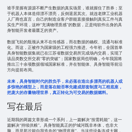
谁手里握有源源不断产生数据的真实场景，谁就握住了胜券；至
于机器人本体造得漂不漂亮，反倒退居其次。就连老牌工业机器
人厂商也直言，自己的制造业客户群能直接接触到真实工件与真
实生产环境，这种“充满物理质感”的数据，正是纯软件出身的具
身智能开发者最匮乏的资产。
数据飞轮的瓶颈从来不在传感器，而在数据的确权、流通与标准
化。而这，正被作为国家级的工程强力推进。今年初，全国首单
具身智能数据集就已在江苏省数据交易所完成场内交易，实现了
该品类数交所交易“零的突破”；国家数据局也明确，今年我国将
推出三十余项数据领域国家标准，并在智能体、具身智能等前沿
方向提前布局。
未来，具身智能时代的胜负手，未必落在造出多漂亮的机器人或
多惊艳的模型上，而是落在能否率先建成那套制度与工程底座，
把庞大的存量物理世界，真正转化为可交易的数据燃料。
写在最后
近期我的两篇文章形成一个系列，上一篇解决“按需耗能”，这一
篇解决“持续供粮”。具身智能真正的护城河既非本体，也非大
脑，而是那片能自我造血的“物理底座”。当这些设备连成大网，