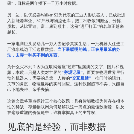
采”，目标是两年攒下一千万小时数据。
另一边，以优必选Walker S2为代表的工业人形机器人，已成批进
入新能源车企、3C产线与物流仓库，把工种收敛到搬运、分拣、
质检。从比亚迪、富士康到顺丰，这份“进厂打工”的名单正越来
越长。
一家电商巨头发动几十万人去记录真实生活，一批机器人住进工
厂流水线边干活边攒数据。
当下最聪明的钱，正在用最笨的办
法，去弄一种买不到的东西。
为什么买不到？因为互联网这座“超市”里摆满的文字、图片和视
频，本质上只是人类对世界的
“旁观记录”
。而要在物理世界里行
动的机器人，需要的是第一人称的
“交互反馈”
，推门时的阻力、
关节的角度、物理世界的实时回应。这种数据超市不卖，只能自
己下地去种、亲手去摘。
这篇文章将重点探讨三个核心议题：具身智能数据为何存在根本
性的稀缺，存量
物联网
为何是解决这一痛点的最佳数据源，以及
在这条重塑的价值链中，谁将掌握真正的主导权。
见底的是经验，而非数据