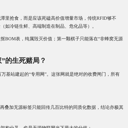
潭里抢食，而是应该死磕高价值增量市场，传统RFID够不
景（如冷链生鲜、高端制造在制品、危化品等）。
抠BOM表，纯属毁灭价值；第一颗棋子只能落在“非蜂窝无源
权”的生死赌局？
下百万基站建起的“专用网”。这张网就是绝对的收费闸门，所有
。再叠加无源标签只能回传几百比特的同质化数据，结论亦极其
。
的架构分叉，也是无源物联网当下最大的分歧：