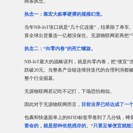
两条执念。
执念一：靠宏大叙事硬撑的规模幻觉。
当年NB-IoT张口就是“几十亿连接”，结果除了单
算全球出货量连一亿都没保住。无源物联网若再把“
执念二：“向零内卷”的死亡螺旋。
NB-IoT最大的战略误判，就是向零内卷，把“便
跌破20元。当整条产业链连维持迭代的合理利润都
整个行业掘墓。
无源物联网若记吃不记打，下场恐怕相似。
因此对于无源物联网而言，
目前业界已经达成了一个清
包裹和快递面单上的RFID标签早卷到了几分钱，蜂
要命的，就是那种依然残存的、“只要足够便宜就能