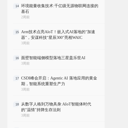
环境能量收集技术:千亿级无源物联网连接的
14
基石
2周前
Arm技术点亮AloT！嵌入式AI落地的“加速
15
器”，安谋科技“星辰300”亮相WAIC
3周前
面壁智能端侧模型落地三星盖乐世AI
16
3周前
CSDI峰会开启：Agentic AI 落地应用的黄金
17
期，智能系统重塑生产力
3周前
从数字人格到万物具身:AIoT智能体时代
18
的"温情"持牌生存法则
3周前