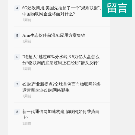
6G还没商用,美国先拉起了一个"规则联盟",
4
中国物联网企业将面对什么?
1周前
Arm生态伙伴前沿AI应用方案集锦
5
1周前
"物超人"越过60%分水岭,3.5万亿大盘怎么
6
分?物联网的底层逻辑正在经历"箭头反转"
1周前
eSIM产业新拐点?全球首例面向物联网的多
7
运营商企业eSIM网络诞生
1周前
新一代通信网加速构建,物联网如何乘势而
8
上?
1周前