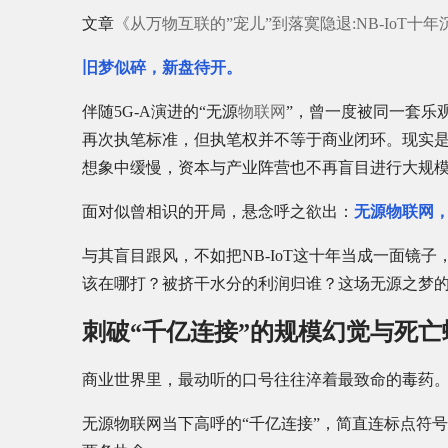
文章
《从万物互联的”宠儿”到落寞隐退:NB-IoT十
旧梦似碎，新盘待开。
伴随5G-A演进的“无源
物联网
”，曾一度被同一套乐
再次执笔标准，但执笔权并不等于商业闭环。现实是
想象中缓慢，资本与产业阵营也不再盲目进行大规
面对似曾相识的开局，悬念呼之欲出：
无源物联网，
与其盲目跟风，不如把NB-IoT这十年当成一面镜子
该在哪打？被挤干水分的利润归谁？这场无源之梦
刺破“千亿连接”的规模幻觉与死亡
商业世界里，最动听的口号往往淬着最致命的毒药
无源物联网当下高呼的“千亿连接”，简直连标点符号都在