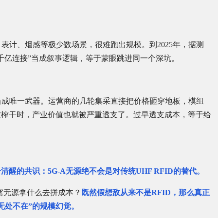
车、表计、烟感等极少数场景，很难跑出规模。到2025年，据测
千亿连接”当成叙事逻辑，等于蒙眼跳进同一个深坑。
宜”当成唯一武器。运营商的几轮集采直接把价格砸穿地板，模组
被榨干时，产业价值也就被严重透支了。过早透支成本，等于给
醒的共识：5G-A无源绝不会是对传统UHF RFID的替代。
窝无源拿什么去拼成本？
既然假想敌从来不是RFID，那么真正
无处不在”的规模幻觉。