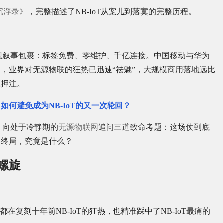
年沉浮录》
，完整描述了NB-IoT从宠儿到落寞的完整历程。
观叙事包裹：标签免费、零维护、千亿连接。中国移动与华为
，业界对无源物联的狂热已迅速“祛魅”，大规模商用落地远比
模押注。
如何避免成为NB-IoT的又一次轮回？
，向处于冷静期的
无源物联网
追问三道致命考题：这场仗到底
的终局，究竟是什么？
螺旋
。
复刻十年前NB-IoT的狂热，也精准踩中了NB-IoT最痛的