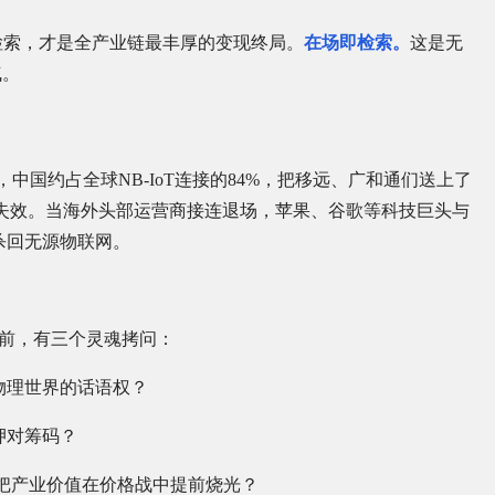
检索，才是全产业链最丰厚的变现终局。
在场即检索。
这是无
气。
023年底，中国约占全球NB-IoT连接的84%，把移远、广和通们送上了
在失效。当海外头部运营商接连退场，苹果、谷歌等科技巨头与
，杀回无源物联网。
面前，有三个灵魂拷问：
”物理世界的话语权？
押对筹码？
把产业价值在价格战中提前烧光？