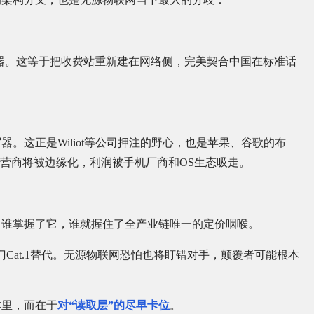
感器。这等于把收费站重新建在网络侧，完美契合中国在标准话
。这正是Wiliot等公司押注的野心，也是苹果、谷歌的布
运营商将被边缘化，利润被手机厂商和OS生态吸走。
，谁掌握了它，谁就握住了全产业链唯一的定价咽喉。
同门Cat.1替代。无源物联网恐怕也将盯错对手，颠覆者可能根本
本里，而在于
对“读取层”的尽早卡位
。