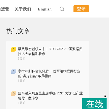
登录
站运营
关于我们
English
热门文章
融数聚智创领未来｜DTCC2026 中国数据库
1
技术大会精彩看点
3天前
宇树冲刺科创板背后:一份写给物联网行业
2
的"具身智能"破局指南
5天前
亚马逊入局卫星直连手机(D2D)大战!但产业
3
X
急需一盆冷水
1周前