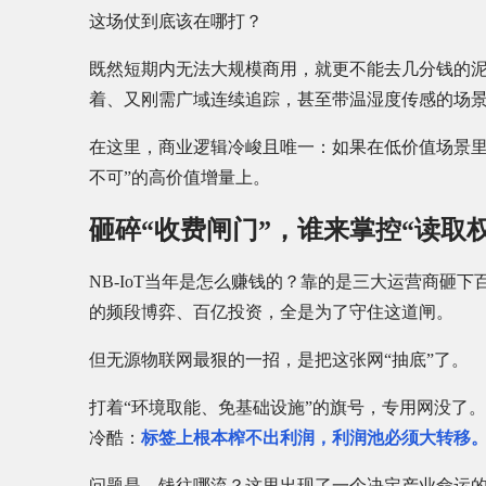
这场仗到底该在哪打？
既然短期内无法大规模商用，就更不能去几分钱的泥
着、又刚需广域连续追踪，甚至带温湿度传感的场
在这里，商业逻辑冷峻且唯一：如果在低价值场景里
不可”的高价值增量上。
砸碎“收费闸门”，谁来掌控“读取
NB-IoT当年是怎么赚钱的？靠的是三大运营商砸
的频段博弈、百亿投资，全是为了守住这道闸。
但无源物联网最狠的一招，是把这张网“抽底”了。
打着“环境取能、免基础设施”的旗号，专用网没了
冷酷：
标签上根本榨不出利润，利润池必须大转移
问题是，钱往哪流？这里出现了一个决定产业命运