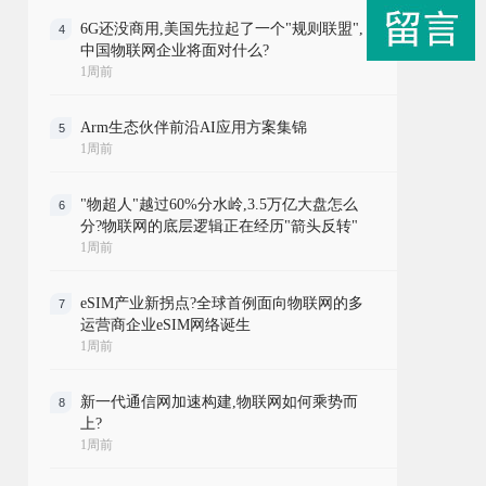
6G还没商用,美国先拉起了一个"规则联盟",
4
中国物联网企业将面对什么?
1周前
Arm生态伙伴前沿AI应用方案集锦
5
1周前
"物超人"越过60%分水岭,3.5万亿大盘怎么
6
分?物联网的底层逻辑正在经历"箭头反转"
1周前
eSIM产业新拐点?全球首例面向物联网的多
7
运营商企业eSIM网络诞生
1周前
新一代通信网加速构建,物联网如何乘势而
8
上?
1周前