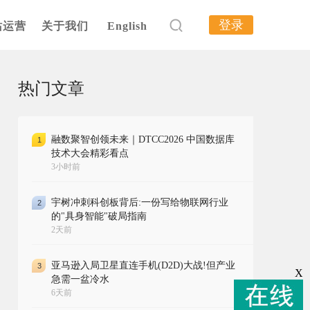
登录
站运营
关于我们
English
热门文章
融数聚智创领未来｜DTCC2026 中国数据库
1
技术大会精彩看点
3小时前
宇树冲刺科创板背后:一份写给物联网行业
2
的"具身智能"破局指南
2天前
亚马逊入局卫星直连手机(D2D)大战!但产业
3
X
急需一盆冷水
6天前