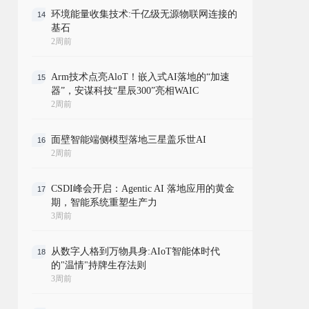
环境能量收集技术:千亿级无源物联网连接的
14
基石
2周前
Arm技术点亮AloT！嵌入式AI落地的“加速
15
器”，安谋科技“星辰300”亮相WAIC
2周前
面壁智能端侧模型落地三星盖乐世AI
16
2周前
CSDI峰会开启：Agentic AI 落地应用的黄金
17
期，智能系统重塑生产力
3周前
从数字人格到万物具身:AIoT智能体时代
18
的"温情"持牌生存法则
3周前