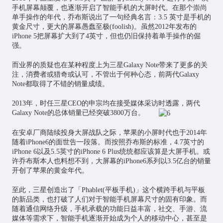
手机屏幕颠覆，也逐渐开启了智能手机的大屏时代。在那个崇尚
单手操作的年代，乔布斯说出了一句经典名言：3.5 英寸是手机的
黄金尺寸，更大的屏幕愚蠢至极(foolish)。虽然2012年发布的
iPhone 5把屏幕扩大到了4英寸，但也仍旧保持着单手操作的倔
强。
而业界的质疑也在某种程度上为三星Galaxy Note带来了更多的关
注，消费者或猎奇或认可，不管出于何种心态，前两代Galaxy
Note都取得了不错的销量成绩。
2013年，时任三星CEO的申宗均在接受媒体采访时透露，两代
Galaxy Note的总体销量已经突破3800万台。
在安卓厂商陆续投身大屏战队之际，苹果的小屏时代也于2014年
随着iPhone6的面世告一段落。而按照乔布斯的标准，4.7英寸的
iPhone 6以及5.5英寸的iPhone 6 Plus统统都应该算是大屏手机。或
许乔布斯本人也料想不到，大屏幕的iPhone6系列以3.5亿台的销量
开创了苹果的黄金年代。
至此，三星创造出了「Phablet(平板手机)」这个横跨手机与平板
的新品类，也打破了人们对于智能手机屏幕尺寸的固有印象。而
随着通信网络升级，手机承载的功能日益丰富，社交、手游、流
媒体等需求下，智能手机逐渐开始成为个人的移动中心，甚至是