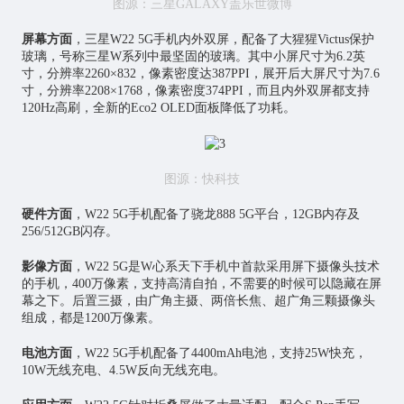
图源：三星GALAXY盖乐世微博
屏幕方面
，三星W22 5G手机内外双屏，配备了大猩猩Victus保护
玻璃，号称三星W系列中最坚固的玻璃。其中小屏尺寸为6.2英
寸，分辨率2260×832，像素密度达387PPI，展开后大屏尺寸为7.6
寸，分辨率2208×1768，像素密度374PPI，而且内外双屏都支持
120Hz高刷，全新的Eco2 OLED面板降低了功耗。
图源：快科技
硬件方面
，W22 5G手机配备了骁龙888 5G平台，12GB内存及
256/512GB闪存。
影像方面
，W22 5G是W心系天下手机中首款采用屏下摄像头技术
的手机，400万像素，支持高清自拍，不需要的时候可以隐藏在屏
幕之下。后置三摄，由广角主摄、两倍长焦、超广角三颗摄像头
组成，都是1200万像素。
电池方面
，W22 5G手机配备了4400mAh电池，支持25W快充，
10W无线充电、4.5W反向无线充电。