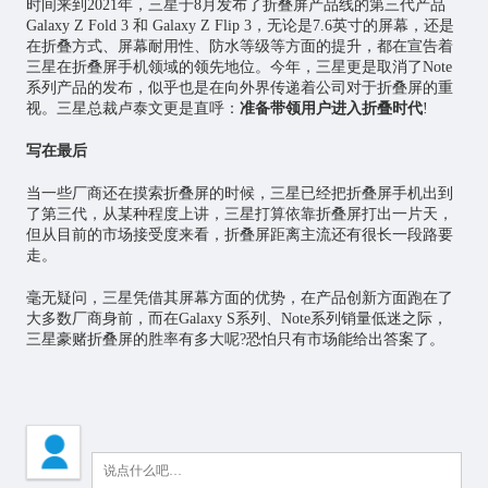
时间来到2021年，三星于8月发布了折叠屏产品线的第三代产品
Galaxy Z Fold 3 和 Galaxy Z Flip 3，无论是7.6英寸的屏幕，还是
在折叠方式、屏幕耐用性、防水等级等方面的提升，都在宣告着
三星在折叠屏手机领域的领先地位。今年，三星更是取消了Note
系列产品的发布，似乎也是在向外界传递着公司对于折叠屏的重
视。三星总裁卢泰文更是直呼：
准备带领用户进入折叠时代
!
写在最后
当一些厂商还在摸索折叠屏的时候，三星已经把折叠屏手机出到
了第三代，从某种程度上讲，三星打算依靠折叠屏打出一片天，
但从目前的市场接受度来看，折叠屏距离主流还有很长一段路要
走。
毫无疑问，三星凭借其屏幕方面的优势，在产品创新方面跑在了
大多数厂商身前，而在Galaxy S系列、Note系列销量低迷之际，
三星豪赌折叠屏的胜率有多大呢?恐怕只有市场能给出答案了。