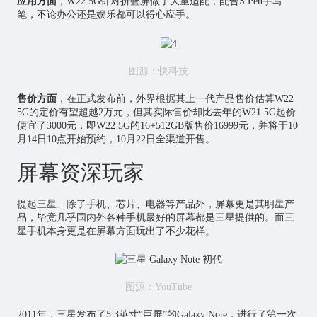
应用方面
，W22 5G针对折叠屏做了大量适配，配合S Pen手写
笔，不论办公还是娱乐都可以得心应手。
图源：快科技
售价方面
，在正式发布前，外界根据其上一代产品售价估算W22
5G的定价有望超越2万元，但其实际售价却比去年的W21 5G起价
便宜了3000元，即W22 5G的16+512GB版售价16999元，并将于10
月14日10点开始预约，10月22日全渠道开售。
屏幕资深玩家
提起三星、除了手机、
芯片
、电器等产品外，屏幕更是其明星产
品，毕竟几乎国内外各种手机最好的屏幕都是三星提供的。而三
星手机本身更是在屏幕方面玩出了不少花样。
图源：YouTube
2011年，三星发布了5.3英寸“巨屏”的Galaxy Note，进行了第一次