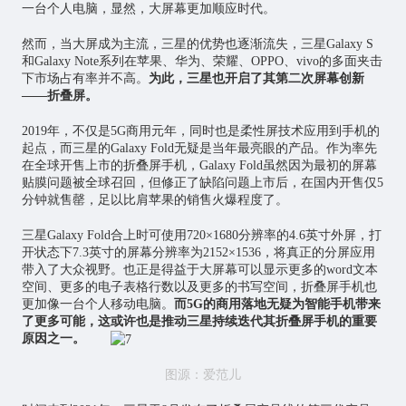
一台个人电脑，显然，大屏幕更加顺应时代。
然而，当大屏成为主流，三星的优势也逐渐流失，三星Galaxy S
和Galaxy Note系列在苹果、华为、荣耀、OPPO、vivo的多面夹击
下市场占有率并不高。
为此，三星也开启了其第二次屏幕创新
——折叠屏。
2019年，不仅是5G商用元年，同时也是柔性屏技术应用到手机的
起点，而三星的Galaxy Fold无疑是当年最亮眼的产品。作为率先
在全球开售上市的折叠屏手机，Galaxy Fold虽然因为最初的屏幕
贴膜问题被全球召回，但修正了缺陷问题上市后，在国内开售仅5
分钟就售罄，足以比肩苹果的销售火爆程度了。
三星Galaxy Fold合上时可使用720×1680分辨率的4.6英寸外屏，打
开状态下7.3英寸的屏幕分辨率为2152×1536，将真正的分屏应用
带入了大众视野。也正是得益于大屏幕可以显示更多的word文本
空间、更多的电子表格行数以及更多的书写空间，折叠屏手机也
更加像一台个人移动电脑。
而5G的商用落地无疑为智能手机带来
了更多可能，这或许也是推动三星持续迭代其折叠屏手机的重要
原因之一。
图源：爱范儿