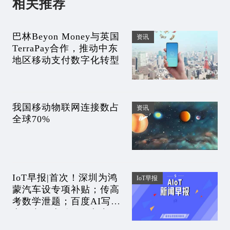
相关推荐
巴林Beyon Money与英国
资讯
TerraPay合作，推动中东
地区移动支付数字化转型
我国移动物联网连接数占
资讯
全球70%
IoT早报|首次！深圳为鸿
IoT早报
蒙汽车设专项补贴；传高
考数学泄题；百度AI写高
考作文，击败75%考生；
抖音跟踪跳槽快手前员工