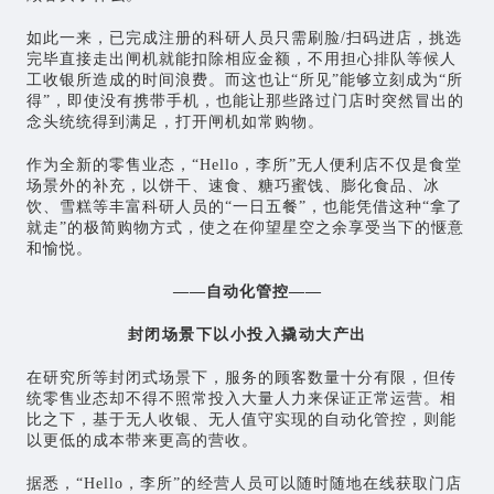
如此一来，已完成注册的科研人员只需刷脸/扫码进店，挑选
完毕直接走出闸机就能扣除相应金额，不用担心排队等候人
工收银所造成的时间浪费。而这也让“所见”能够立刻成为“所
得”，即使没有携带手机，也能让那些路过门店时突然冒出的
念头统统得到满足，打开闸机如常购物。
作为全新的零售业态，“Hello，李所”无人便利店不仅是食堂
场景外的补充，以饼干、速食、糖巧蜜饯、膨化食品、冰
饮、雪糕等丰富科研人员的“一日五餐”，也能凭借这种“拿了
就走”的极简购物方式，使之在仰望星空之余享受当下的惬意
和愉悦。
——自动化管控——
封闭场景下以小投入撬动大产出
在研究所等封闭式场景下，服务的顾客数量十分有限，但传
统零售业态却不得不照常投入大量人力来保证正常运营。相
比之下，基于无人收银、无人值守实现的自动化管控，则能
以更低的成本带来更高的营收。
据悉，“Hello，李所”的经营人员可以随时随地在线获取门店