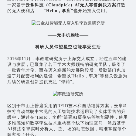
一家基于
云拿科技（Cloudpick）AI无人零售解决方案
打造
的无人便利店——
“Hello，李所”
也开始投入使用。
——无手机购物——
科研人员仰望星空也能享受生活
2016年11月，李政道研究所于上海交大成立，经过五年的建
设与发展，已聚集了若干学术大师领衔的研究团队，吸引了
一批青年才俊。而在迈入崭新的发展阶段后，后勤部门也加
速了对配套福利的建设，希望以“Hello，李所”等相关设施为
后续的研发创新提供充足 “弹药”。
区别于市面上普遍采用的RFID技术和自助结算方案，云拿科
技将自动驾驶中常见的
人工智能
技术运用到了实体零售的升
级中，通过在“Hello，李所”部署AI摄像头等智能硬件，使用
多维感知和
数字孪生
技术重构整个线下物理空间，然后基于
AI算法引擎实时分析人、货、场的动态数据，精准掌握每个
顾客买了什么。