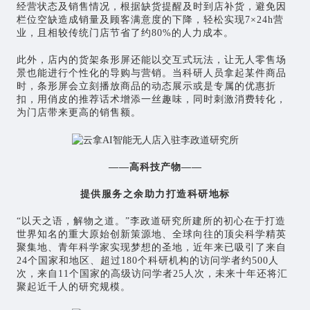
经营状态及销售情况，根据缺货提醒及时到店补货，避免因
栏位空缺造成销量及顾客满意度的下降，轻松实现7×24h营
业，且相较传统门店节省了约80%的人力成本。
此外，店内的货架条形屏还能以交互式玩法，让无人零售场
景也能进行个性化的导购与营销。当科研人员拿起某件商品
时，条形屏会立刻播放商品的动态展示或是专属的优惠折
扣，用俏皮的推荐话术增添一丝趣味，同时刺激消费转化，
为门店带来更高的销售额。
——高科技产物——
提供服务之余助力打造科研地标
“以天之语，解物之道。”李政道研究所建所的初心在于打造
世界知名的重大原始创新策源地、全球向往的顶尖科学精英
聚集地、青年科学家实现梦想的圣地，近年来已吸引了来自
24个国家和地区、超过180个科研机构的访问学者约500人
次，来自11个国家的高级访问学者25人次，未来十年还将汇
聚起近千人的研究规模。