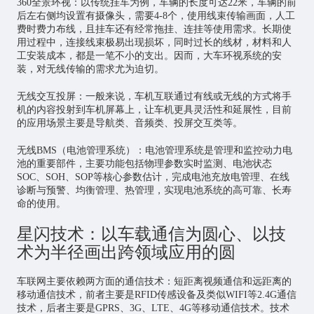
360全景环视：以传统挂车为例，车辆的长度可达22米，车辆的前
后左右侧均设置有摄像头，需要4-8个，使用线束传输画面，人工
费时费力布线，且挂车还有经常拖挂、连挂等使用需求。长期使
用过程中，连接线束极易出现损坏，同时过长的线材，材料和人
工安装成本，都是一笔不小的支出。因而，大车环视系统的安
装，对无线传输的需求尤为迫切。
无线交互投屏：一般来说，车机互联通过有线或无线的方式将手
机的内容投射到车机屏幕上，让车机更具灵活性和延展性，目前
的应用场景主要是导航类、音频类、投屏交互类等。
无线BMS（电池管理系统）：电池管理系统是管理和监控动力电
池的重要部件，主要功能包括物理参数实时监测、电池状态
SOC、SOH、SOP等核心参数估计，完成电池充放电管理、在线
诊断与预警、均衡管理、热管理，实现电池系统的高可靠、长寿
命的使用。
星闪技术：以车载通信为圆心、以技
术为半径画出跨领域应用的圆
车联网主要依赖两方面的通信技术：短距离视频通信和远距离的
移动通信技术，前者主要是RFID传感设备及类似WIFI等2.4G通信
技术，后者主要是GPRS、3G、LTE、4G等移动通信技术。技术