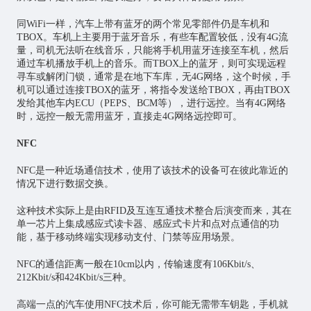
同WiFi一样，汽车上带有蓝牙的两个常见零部件仍是车机和
TBOX。车机上主要用于蓝牙音乐，有些车配置较低，没有4G流
量，司机无法听在线音乐，只能将手机用蓝牙连接至车机，然后
通过车机播放手机上的音乐。而TBOX上的蓝牙，则可实现远程
寻车或解闭门锁，通常是在地下车库，无4G网络，这个时候，手
机可以通过连接TBOX的蓝牙，将指令发送给TBOX，再由TBOX
发给其他车内ECU（PEPS、BCM等），进行远控。当有4G网络
时，远控一般无需用蓝牙，直接走4G网络远控即可。
NFC
NFC是一种近场通信技术，使用了该技术的设备可在彼此靠近的
情况下进行数据交换。
这种技术实际上是由RFID及互连互通技术整合后演变而来，其在
单一
芯片
上集成感应式读卡器、感应式卡片和点对点通信的功
能，基于移动终端实现移动支付、门禁等应用场景。
NFC的通信距离一般在10cm以内，传输速度有106Kbit/s、
212Kbit/s和424Kbit/s三种。
高端一点的汽车使用NFC技术后，你可能无需带车钥匙，手机就