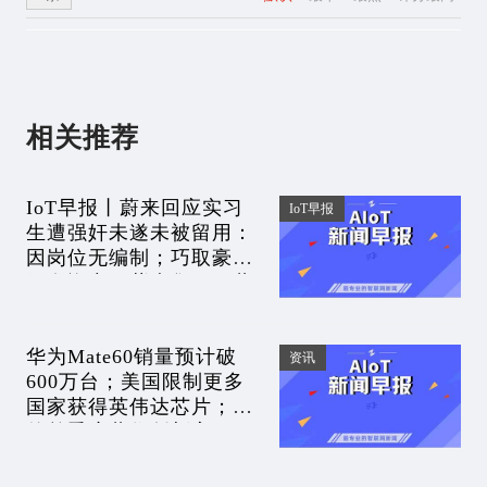
相关推荐
IoT早报丨蔚来回应实习
IoT早报
生遭强奸未遂未被留用：
因岗位无编制；巧取豪夺
国有资产！紫光集团原董
事长被起诉；华为进军
ERP引龙头跌停？多方回
华为Mate60销量预计破
应
资讯
600万台；美国限制更多
国家获得英伟达芯片；美
的单季度营收创新高