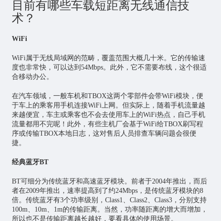
目前有哪些车载短距离无线通信技
术？
WiFi
WiFi属于无线局域网的范畴，覆盖范围大概几十米。它的传输速
度也非常快，可以达到54Mbps。此外，它不需要布线，这个很适
合移动办公。
在汽车领域，一般车机和TBOX这两个零部件会带WiFi模块，便
于车上的乘客用手机连接WiFi上网。但实际上，随着手机流量越
来越便宜，车主或乘客也不会去使用车上的WiFi热点，自己手机
流量都用不完呢！此外，有些主机厂会基于WiFi给TBOX刷写程
序或传输TBOX本地日志，这对售后人员排查车辆问题会很便
捷。
经典蓝牙BT
BT可细分为传统蓝牙和高速蓝牙模块。前者于2004年推出，而后
者在2009年推出，速率提高到了约24Mbps，是传统蓝牙模块的8
倍。传统蓝牙有3个功率级别，Class1、Class2、Class3，分别支持
100m、10m、1m的传输距离。当然，功率随距离的增大而增加，
所以也不是传输距离越长越好，要看具体的使用场景。