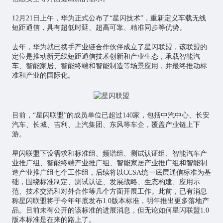
12月21日上午，华为正式公布了“星闪技术”，重新定义车载无线
短距通信，具有超低时延、超高可靠、精准同步等优势。
去年，华为就已携手产业链合作伙伴成立了星闪联盟，该联盟的
定位是推动新无线短距通信技术创新和产业生态，承载智能汽
车、
智能家居
、智能终端和智能制造等场景应用，并最终推动标
准和产业的国际化。
目前，“星闪联盟”的成员单位已超过140家，包括中汽中心、长安
汽车、长城、吉利、上汽集团、东风等车企，覆盖产业链上下
游。
星闪联盟下设需求和标准组、频谱组、测试认证组、智能汽车产
业推广组、智能终端产业推广组、智能家居产业推广组和智能制
造产业推广组七个工作组，后续将以CCSA统一底层通信标准为基
础，围绕标准制定、测试认证、发展战略、生态构建、应用示
范、技术交流和对外合作等几个方面开展工作。此前，已有消息
称星闪联盟将于今年年底发布1.0版本标准，明年推出更多落地产
品。目前未有公开的该标准的进展消息，但无论如何星闪联盟1.0
版本标准是在来的路上了。