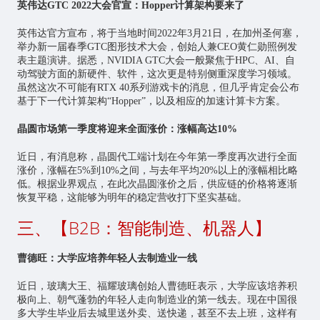
英伟达GTC 2022大会官宣：Hopper计算架构要来了
英伟达官方宣布，将于当地时间2022年3月21日，在加州圣何塞，
举办新一届春季GTC图形技术大会，创始人兼CEO黄仁勋照例发
表主题演讲。据悉，NVIDIA GTC大会一般聚焦于HPC、AI、自
动驾驶方面的新硬件、软件，这次更是特别侧重深度学习领域。
虽然这次不可能有RTX 40系列游戏卡的消息，但几乎肯定会公布
基于下一代计算架构“Hopper”，以及相应的加速计算卡方案。
晶圆市场第一季度将迎来全面涨价：涨幅高达10%
近日，有消息称，晶圆代工端计划在今年第一季度再次进行全面
涨价，涨幅在5%到10%之间，与去年平均20%以上的涨幅相比略
低。根据业界观点，在此次晶圆涨价之后，供应链的价格将逐渐
恢复平稳，这能够为明年的稳定营收打下坚实基础。
三、【B2B：智能制造、机器人】
曹德旺：大学应培养年轻人去制造业一线
近日，玻璃大王、福耀玻璃创始人曹德旺表示，大学应该培养积
极向上、朝气蓬勃的年轻人走向制造业的第一线去。现在中国很
多大学生毕业后去城里送外卖、送快递，甚至不去上班，这样有