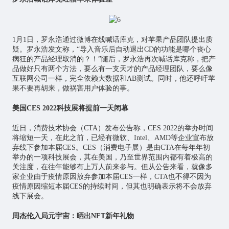
1月1日，罗永浩通过微博在线喊话库克，对苹果产品团队提出质
疑。罗永浩发文称，“导入音乐后自动退出CD的功能是哪个丧心
病狂的产品经理取消的？！”随后，罗永浩再次喊话库克称，把产
品做好只有两个方法，要么有一支天才的产品经理团队，要么像
互联网公司一样，完全依赖大数据和AB测试。同时，他还呼吁苹
果不要再胡来，做祸害用户体验的事。
美国CES 2022科技展将提前一天闭幕
近日，消费技术协会（CTA）发布公告称，CES 2022的举办时间
将缩短一天，在此之前，已经有微软、Intel、AMD等企业宣布放
弃线下参加本届CES。CES（消费电子展）是由CTA在每年年初
举办的一项科技展会，其在美国，乃至世界范围内都有着极高的
关注度，在往年能够有上万人前来参与。但从公告来看，就像多
家企业由于疫情原因放弃参加本届CES一样，CTA也不得不因为
疫情原因缩短本届CES的持续时间，但其也明确表示将不会放弃
线下展会。
周杰伦入局元宇宙：晒出NFT新年礼物