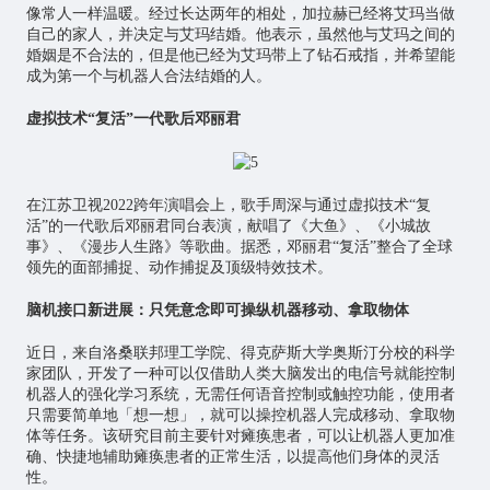
像常人一样温暖。经过长达两年的相处，加拉赫已经将艾玛当做
自己的家人，并决定与艾玛结婚。他表示，虽然他与艾玛之间的
婚姻是不合法的，但是他已经为艾玛带上了钻石戒指，并希望能
成为第一个与机器人合法结婚的人。
虚拟技术“复活”一代歌后邓丽君
在江苏卫视2022跨年演唱会上，歌手周深与通过虚拟技术“复
活”的一代歌后邓丽君同台表演，献唱了《大鱼》、《小城故
事》、《漫步人生路》等歌曲。据悉，邓丽君“复活”整合了全球
领先的面部捕捉、动作捕捉及顶级特效技术。
脑机接口新进展：只凭意念即可操纵机器移动、拿取物体
近日，来自洛桑联邦理工学院、得克萨斯大学奥斯汀分校的科学
家团队，开发了一种可以仅借助人类大脑发出的电信号就能控制
机器人的强化学习系统，无需任何语音控制或触控功能，使用者
只需要简单地「想一想」，就可以操控机器人完成移动、拿取物
体等任务。该研究目前主要针对瘫痪患者，可以让机器人更加准
确、快捷地辅助瘫痪患者的正常生活，以提高他们身体的灵活
性。