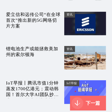
爱立信和远传公司“在全球
资讯
首次”推出新的5G网络切
片方案
锂电池生产或能拯救美加
资讯
州的索尔顿海
IoT早报丨腾讯市值1分钟
IoT早报
蒸发1700亿港元；震动韩
国！首尔大学AI团队抄
袭，顶级学术会议上被打
下一篇
脸；大量QQ被盗号！原因
曝光