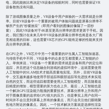
电，因此能效比将决定VR设备的续航时间，同时也需要保证VR
设备散热没有问题。
除了游戏图像质量之外，VR设备中用户体验的一大需求就是分辨
率。目前VR设备中一个重要的被用户体验问题就是屏幕分辨率不
够所产生的“纱窗效应”（即用户看到的图像好像隔了一层纱
窗），因此VR设备对于4K甚至更高分辨率的需求更甚于手机。因
此，我们预计在未来几年中VR设备的屏幕分辨率也将是各大厂商
竞相追逐的目标，这也需要VR芯片的GPU能有足够的性能来支持
高分辨率的屏幕。
在GPU之外，VR芯片中另一个最重要的IP当属
人工智能
加速器。
与传统手机中不同，VR设备中的众多交互都需要人工智能的介
入。举例来说，VR设备一个重要的需求就是设备和用户的定位和
追踪，并且把这个信息融合到游戏的虚拟环境中，这就需要使用
人工智能中的SLAM技术才能高质量地实现。另外，目前VR设备
中，交互越来越多地使用手部追踪和眼部追踪等先进技术来实现
自然的交互，而这些追踪都需要使用人工智能模型，而且随着追
踪精度的增加，模型需要的算力也在上升。最后，人工智能也是
一个解决GPU渲染能力瓶颈的重要技术。屏幕分辨率上升和用户
对于图像质量的追求给GPU很大的压力，但是事实上用户在同一
时间并不会注意到屏幕上所有的像素点，而只会关注他们眼睛聚
焦地方附近的像素点。因此，一个技术解决方案就是选择性渲染