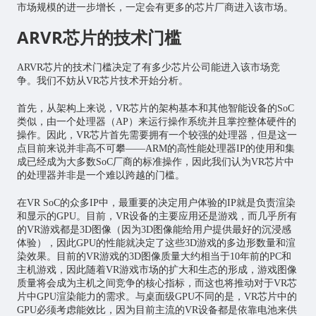
市场规模的进一步增长，一定会有更多的芯片厂商进入该市场。
ARVR芯片的技术门槛
ARVR芯片的技术门槛决定了有多少芯片公司能进入该市场竞
争。我们不妨从VR芯片技术开始分析。
首先，从架构上来说，VR芯片的架构基本和其他智能设备的SoC
类似，由一个处理器（AP）来运行操作系统并且掌控整体硬件的
操作。因此，VR芯片首先需要拥有一个较强的处理器，但是这一
点目前来说并非高不可攀——ARM的高性能处理器IP的使用和集
成已经成为大多数SoC厂商的标准操作，因此我们认为VR芯片中
的处理器并非是一个难以跨越的门槛。
在VR SoC的众多IP中，最重要的决定用户体验的IP就是负责渲染
和显示的GPU。目前，VR设备的主要应用还是游戏，而几乎所有
的VR游戏都是3D图像（因为3D图像能给用户提供最好的沉浸感
体验），因此GPU的性能就决定了这些3D游戏的多边形数量和渲
染效果。目前的VR游戏的3D图像质量大约相当于10年前的PC和
主机游戏，因此随着VR游戏市场的扩大和生态的形成，游戏图像
质量将会成为主机之间竞争的核心指标，而这也将推动对于VR芯
片中GPU渲染能力的需求。与桌面级GPU不同的是，VR芯片中的
GPU必须考虑能效比，因为目前主流的VR设备都是依靠电池来供