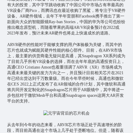
有大的投资，其中字节跳动收购了中国公司中市场占有率最高的
VR设备厂商Pico，而腾讯也在最近收购了黑鲨，将专注于VR硬件
设备。AR硬件领域，去年下半年雷朋和Facebook携手推出了第一
款面向大众的智能眼镜Ray-ban Stories，中国的华为等公司也纷纷
推出概念原型机，而随着苹果的高端AR/VR设备预计在2022或
2023年发布，预计未来AR硬件也将走上快速成长的道路。
ARVR硬件的性能对于能够支撑的用户体验极为关键，而其中的
芯片
也就成为赋能其硬件性能的核心部件。目前，在ARVR市场
上，最主要的供货商毫无疑问是高通，其Snapdragon XR系列成为
了目前几乎所有VR设备的选择，而在去年年底的高通投资日上，
高通CEO Cristiano Amon也着重强调了ARVR（XR）市场将成为
高通未来最关键的发力方向之一，并且预计目前相关芯片在2021
年已经出货达到千万数量级。而在今年早些时候，高通也和微软
在CES 2022上正式发布了在AR领域的合作计划，其中微软和高通
将共同开发定制化的Snapdragon芯片用于AR眼镜中，其中将进一
步包括对于微软Mesh平台和高通Snapdragon spaces这两大AR开发
平台的支持。
从去年到今年的动态来看，ARVR芯片市场正处于高速增长的阶
段，而目前高通在这个市场上几乎处于垄断地位。但是，随着该