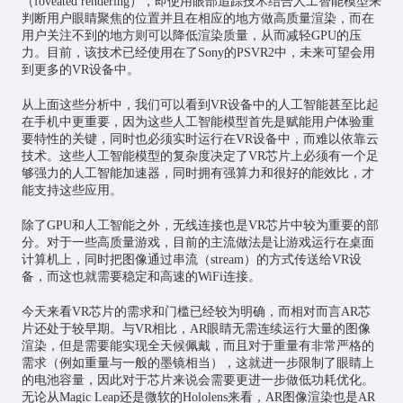
（foveated rendering），即使用眼部追踪技术结合人工智能模型来
判断用户眼睛聚焦的位置并且在相应的地方做高质量渲染，而在
用户关注不到的地方则可以降低渲染质量，从而减轻GPU的压
力。目前，该技术已经使用在了Sony的PSVR2中，未来可望会用
到更多的VR设备中。
从上面这些分析中，我们可以看到VR设备中的人工智能甚至比起
在手机中更重要，因为这些人工智能模型首先是赋能用户体验重
要特性的关键，同时也必须实时运行在VR设备中，而难以依靠云
技术。这些人工智能模型的复杂度决定了VR芯片上必须有一个足
够强力的人工智能加速器，同时拥有强算力和很好的能效比，才
能支持这些应用。
除了GPU和人工智能之外，无线连接也是VR芯片中较为重要的部
分。对于一些高质量游戏，目前的主流做法是让游戏运行在桌面
计算机上，同时把图像通过串流（stream）的方式传送给VR设
备，而这也就需要稳定和高速的WiFi连接。
今天来看VR芯片的需求和门槛已经较为明确，而相对而言AR芯
片还处于较早期。与VR相比，AR眼睛无需连续运行大量的图像
渲染，但是需要能实现全天候佩戴，而且对于重量有非常严格的
需求（例如重量与一般的墨镜相当），这就进一步限制了眼睛上
的电池容量，因此对于芯片来说会需要更进一步做低功耗优化。
无论从Magic Leap还是微软的Hololens来看，AR图像渲染也是AR