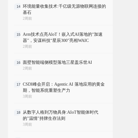
环境能量收集技术:千亿级无源物联网连接的
14
基石
2周前
Arm技术点亮AloT！嵌入式AI落地的“加速
15
器”，安谋科技“星辰300”亮相WAIC
2周前
面壁智能端侧模型落地三星盖乐世AI
16
2周前
CSDI峰会开启：Agentic AI 落地应用的黄金
17
期，智能系统重塑生产力
3周前
从数字人格到万物具身:AIoT智能体时代
18
的"温情"持牌生存法则
3周前