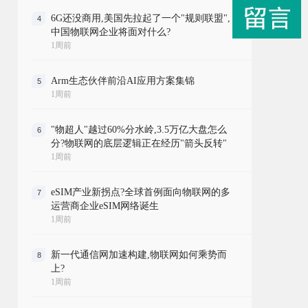
6G还没商用,美国先拉起了一个"规则联盟",
4
中国物联网企业将面对什么?
1周前
Arm生态伙伴前沿AI应用方案集锦
5
1周前
"物超人"越过60%分水岭,3.5万亿大盘怎么
6
分?物联网的底层逻辑正在经历"箭头反转"
1周前
eSIM产业新拐点?全球首例面向物联网的多
7
运营商企业eSIM网络诞生
1周前
新一代通信网加速构建,物联网如何乘势而
8
上?
1周前