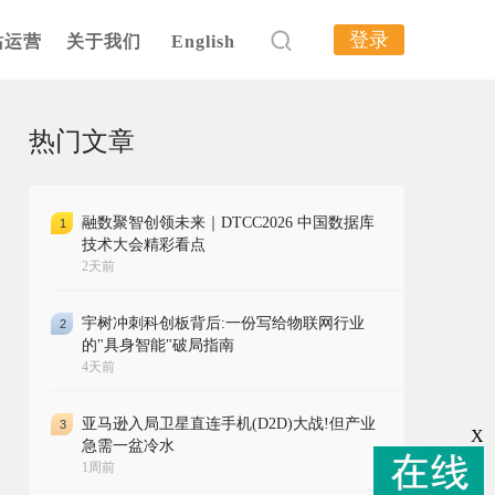
登录
站运营
关于我们
English
热门文章
融数聚智创领未来｜DTCC2026 中国数据库
1
技术大会精彩看点
2天前
宇树冲刺科创板背后:一份写给物联网行业
2
的"具身智能"破局指南
4天前
亚马逊入局卫星直连手机(D2D)大战!但产业
3
X
急需一盆冷水
1周前