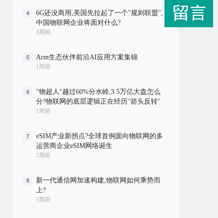
6G还没商用,美国先拉起了一个"规则联盟",
4
中国物联网企业将面对什么?
1周前
Arm生态伙伴前沿AI应用方案集锦
5
1周前
"物超人"越过60%分水岭,3.5万亿大盘怎么
6
分?物联网的底层逻辑正在经历"箭头反转"
1周前
eSIM产业新拐点?全球首例面向物联网的多
7
运营商企业eSIM网络诞生
1周前
新一代通信网加速构建,物联网如何乘势而
8
上?
1周前