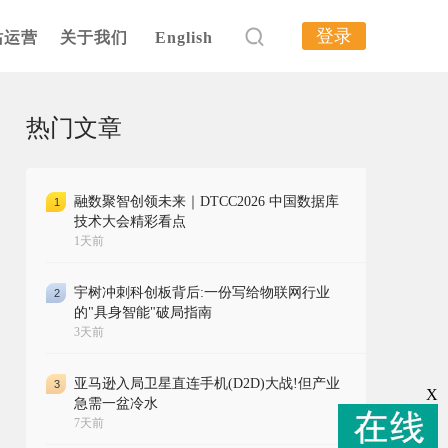
登录
站运营
关于我们
English
热门文章
融数聚智创领未来｜DTCC2026 中国数据库
1
技术大会精彩看点
1天前
宇树冲刺科创板背后:一份写给物联网行业
2
的"具身智能"破局指南
3天前
亚马逊入局卫星直连手机(D2D)大战!但产业
3
X
急需一盆冷水
7天前