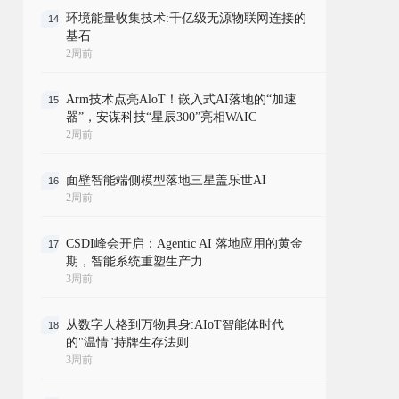
环境能量收集技术:千亿级无源物联网连接的
14
基石
2周前
Arm技术点亮AloT！嵌入式AI落地的“加速
15
器”，安谋科技“星辰300”亮相WAIC
2周前
面壁智能端侧模型落地三星盖乐世AI
16
2周前
CSDI峰会开启：Agentic AI 落地应用的黄金
17
期，智能系统重塑生产力
3周前
从数字人格到万物具身:AIoT智能体时代
18
的"温情"持牌生存法则
3周前