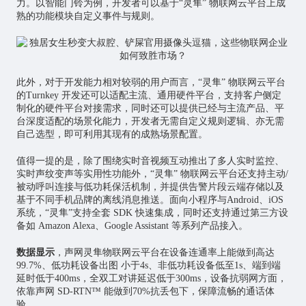
力。以智能门铃为例，开发者可以基于“灵隼” 物联网云平台上成
熟的功能模块自定义事件与规则。
此外，对于开发能力相对较弱的用户而言，“灵隼” 物联网云平台
的Turnkey 开发还可以适配主流、通用硬件平台，支持客户侧定
制化的硬件平台对接需求，同时还可以提供已经与主流产品、平
台深度适配的场景化能力，开发者无需自定义规则逻辑、亦无需
自己选型，即可利用其现有的成熟场景配置。
值得一提的是，除了围绕实时音视频互动推出了多人实时监控、
实时声纹变声等实用性功能外，“灵隼” 物联网云平台还支持主动/
被动呼叫连接与低功耗保活机制，并提供告警片段云端存储以及
基于不同手机品牌的离线消息推送。面向小程序与Android、iOS
系统，“灵隼”支持全套 SDK 快速集成，同时还支持通过第三方设
备如 Amazon Alexa、Google Assistant 等系列产品接入。
数据显示
，声网灵隼物联网云平台在设备连通率上能做到高达
99.7%、低功耗设备出图 小于4s、非低功耗设备低至1s、端到端
延时低于400ms，全双工对讲延迟低于300ms，设备抗弱网方面，
依靠声网 SD-RTN™ 能做到70%抗丢包下，保障流畅的通话体
验。