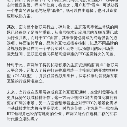
实时推送告警、呼叫等信息，换言之，用户基于“灵隼” 可以获得
一个丰富的设备池与场景“套餐”，既可以自由选择，也可以直接
应用成熟方案。
其次
，面向整个物联网行业，碎片化、生态藩篱等老生常谈的问
题已经得到了足够的重视，从底层技术到应用层的互联互通已成
为行业共识，而对于RTC而言，其未来势必将成为终端设备的必
选项，将面临跨平台、品牌的互动或指令控制，以及不同品牌的
音视频数据源在同一个平台实时互动等可以预想到的应用场景，
毫无疑问，互联互通也同样是高速奔跑的RTC亟需解决的问题。
针对于此，声网除了将其长期积累的生态资源赋能“灵隼” 物联网
云平台外，还加入了旨在打造物联网统一连接标准的开放智联联
盟（OLA联盟），并担任音视频组组长，探索和推动音视频互联
互通的行业标准建立。
未来，当行业在应用层达成真正的互联互通时，企业则需要在其
更具优势的领域精耕细作，这一方面证明RTC能力提供商将拥有
更加广阔的市场，另一方面也预示着企业对于RTC的场景化需求
与基础技术能力将有更高要求。时势造英雄，作为最早一批布局
RTC领域并已经深有建树的企业，声网又能否在危机并存的互联
时代傲立潮头呢？