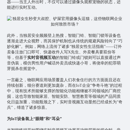
器——当主人外出时，不仅可以通过摄像头观察宠物的状态，还
能进行实时互动。
此外，当独居安全频频登上热搜，智能门铃、智能门锁等设备也
逐渐走进大众视野，而其保护机制也从传统的规避风险转向了“巧
妙化解”。例如，网络上流传了诸多“独居女性生活指南”——订外
卖备注放门口即可、快递收件人写X先生、外卖餐具要双份等
等，但基于
实时音视频互动
的智能门铃或门锁则可以直接通过声
音伪装，模仿男性用户喊话外卖员或快递小哥，将侥幸的犯罪萌
芽扼杀在摇篮中。
一言蔽之，物联网应用场景覆盖人们衣食住行的方方面面且还在
持续创新，细分赛道则更加庞杂，而在IoT企业“争奇斗艳”的过程
中，现有技术所能够支撑的智能化功能相继被不同领域的厂商挖
掘，这也导致
智能家居
、智能安防、智慧教育等领域的产品同质
化日益加重，功能瓶颈之下，实时音视频互动显然已经成长为“奇
兵”，缔造了诸多惊喜。
为IoT设备装上“眼睛”和“耳朵”