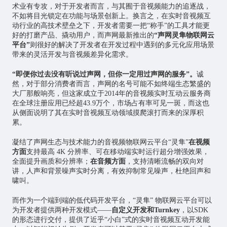
术业有专攻，对于开发者而言，与其囿于音视频能力的追逐战，
不如将目光锁定在功能与场景创新上。换言之，在实时音视频互
动行业的高技术壁垒之下，开发者需要一把“称手”的工具才能更
好的打磨产品、撬动用户，而声网最新推出的
“声网灵隼物联网云
平台”
则很好的解决了开发者在开发过程中遇到的多元化应用场景
带来的灵活开发与音视频差异化需求。
“即便你过去没有听说过声网，但你一定用过声网的服务”。
诚
然，对于部分消费者而言，声网的名号可能不如终端生态繁盛的
大厂那般响亮，但这家成立于2014年的音视频实时互动云服务商
在全球注册应用已经超43.9万个，市场占有率可见一斑，而这也
从侧面说明了其在实时音视频互动领域摸爬滚打而来的深厚积
累。
凝结了声网生态与技术能力的音视频物联网云平台“灵隼”
在视频
方面
支持最高 4K 分辨率、可在移动端实时运行超分增强效果，
全面提升画质和分辨率；
在音频方面
，支持清晰流畅的双向对
讲，人声和背景噪声实时分离，有效抑制常见噪声，杜绝回声和
啸叫。
而作为一个端到端的低代码开发平台，“灵隼” 物联网云平台可以
为开发者提供两种开发模式——
自定义开发和Turnkey
，以SDK
的形态进行交付，提供了近乎“小白”式的实时音视频互动开发能