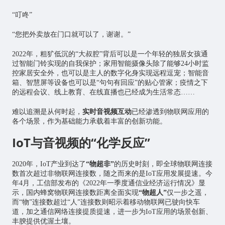
“叮咚”
“您把外卖放在门口就可以了，谢谢。”
2022年，粗犷低沉的“大叔腔”背后可以是一个年轻的独居女孩通
过智能门铃实现的自我保护；家用智能摄像头除了能够24小时监
控家居安全外，也可以是主人的数字化身实现远程逗宠；智能音
箱、智慧屏等设备也可以是“句句有回应”的贴心管家；疫情之下
的远程会议、线上教育、在线直播也已经成为生活常态……
难以追溯是从何时起，
实时音视频互动
已经渗透到
物联网
应用的
各个场景，作为基础能力承载着丰富的创新功能。
IoT与音视频的“化学反应”
2020年，IoT产业到达了
“物超非”
的历史时刻，即全球物联网连接
数首次超过非物联网连接数，随之而来的是IoT应用发展提速。今
年4月，工信部发布的《2022年一季度通信业经济运行情况》显
示，国内蜂窝物联网连接数距离全面实现
“物超人”
仅一步之遥，
而“物”连接数超过“人”连接数则昭示着
移动物联网
已驶向快车
道，加之通信网络连接提质提速，进一步为IoT应用的场景创新、
丰腴提供优渥土壤。