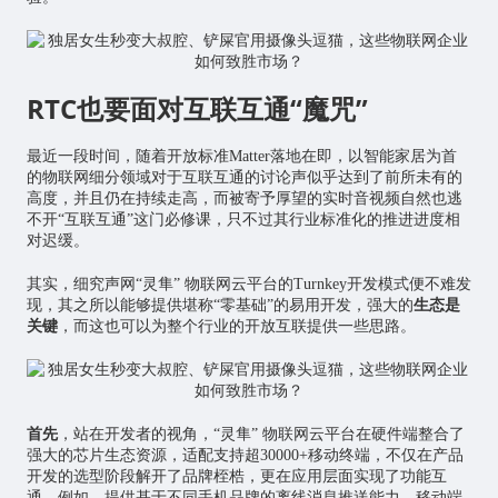
RTC也要面对互联互通“魔咒”
最近一段时间，随着开放标准Matter落地在即，以智能家居为首
的物联网细分领域对于互联互通的讨论声似乎达到了前所未有的
高度，并且仍在持续走高，而被寄予厚望的实时音视频自然也逃
不开“互联互通”这门必修课，只不过其行业标准化的推进进度相
对迟缓。
其实，细究声网“灵隼” 物联网云平台的Turnkey开发模式便不难发
现，其之所以能够提供堪称“零基础”的易用开发，强大的
生态是
关键
，而这也可以为整个行业的开放互联提供一些思路。
首先
，站在开发者的视角，“灵隼” 物联网云平台在硬件端整合了
强大的芯片生态资源，适配支持超30000+移动终端，不仅在产品
开发的选型阶段解开了品牌桎梏，更在应用层面实现了功能互
通，例如，提供基于不同手机品牌的离线消息推送能力，移动端