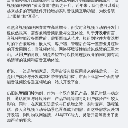
当智能终端开始围绕实时音视频互动展开功能层面的掘金时，音
视频物联网的 “黄金赛道”也随之开启。近年来，我们也可以看到
越来越多的智能硬件开始增加实时音视频互动功能，为设备装
上“眼睛”和“耳朵”。
虽然音视频物联网赛道在高速增长，但实时音视频互动的开发门
槛依然很高，需要兼顾音频质量与交互体验。对于
开发者
而言，
音视频智能设备面世前，需要面临从
芯片
、模组到软件方案选型
时的平台兼容难；嵌入式、客户端、管理后台等一整套业务逻辑
的开发周期长；音视频体验、网络环境等性能难以保障的三重大
山。从
用户
的角度，则是希望在可以快速连接设备的同时拥有流
畅清晰的视频和语音互动体验。
所以，一边是智能家居、
元宇宙
等火爆应用带来的强需求，一边
是用户体验与开发成本所带来的高门槛，市面上亟需一个面向智
能音视频设备垂直领域的一站式开发平台。
仍旧以
智能门铃
为例，作为一个双向通讯产品，通讯时延与稳定
性、通话质量与环境噪声、产品功耗等都将对用户体验产生较大
影响。同时，在家庭安防需求与日俱增之际，实时变声、远程通
话、多人音视频互动等场景也逐渐成为刚需，而这些需求反映到
开发端，则对物联网连接、AI与RTC能力、灵活开发等提出了更
加严苛的要求。