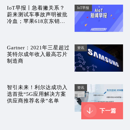
IoT早报丨急着撇关系？
IoT早报
蔚来测试车事故声明被批
冷血；苹果618京东销售
量超其他厂商之和；宁德
时代新品碾压特斯拉？微
软对俄封杀升级
Gartner：2021年三星超过
资讯
英特尔成年收入最高芯片
制造商
智引未来！利尔达成功入
资讯
选首批“5G应用解决方案
供应商推荐名录”名单
下一篇