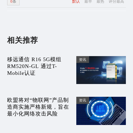
0
条
默认
最早
最热
评分最高
相关推荐
移远通信 R16 5G模组
资讯
RM520N-GL 通过T-
Mobile认证
欧盟将对“物联网”产品制
资讯
造商实施严格新规，旨在
最小化网络攻击风险