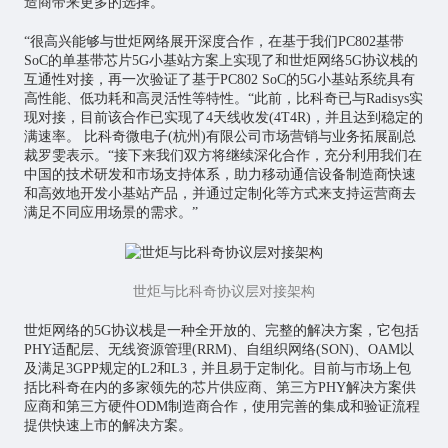
造商带来更多的选择。
“很高兴能够与世炬网络展开深度合作，在基于我们PC802基带
SoC的单基带芯片5G小基站方案上实现了和世炬网络5G协议栈的
互通性对接，再一次验证了基于PC802 SoC的5G小基站系统具有
高性能、低功耗和高灵活性等特性。“此前，比科奇已与Radisys实
现对接，目前该合作已实现了4天线收发(4T4R)，并且达到稳定的
满速率。 比科奇微电子(杭州)有限公司市场营销与业务拓展副总
裁罗雯表示。“接下来我们双方将继续深化合作，充分利用我们在
中国的技术研发和市场支持体系，助力移动通信设备制造商快速
和高效地开发小基站产品，并通过定制化等方式来支持运营商去
满足不同应用场景的需求。”
世炬与比科奇协议层对接架构
世炬网络的5G协议栈是一种全开放的、完整的解决方案，它包括
PHY适配层、无线资源管理(RRM)、自组织网络(SON)、OAM以
及满足3GPP规定的L2和L3，并且易于定制化。目前与市场上包
括比科奇在内的多家领先的芯片供应商、第三方PHY解决方案供
应商和第三方硬件ODM制造商合作，使用完善的集成和验证流程
提供快速上市的解决方案。