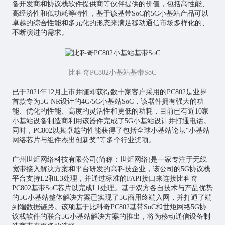
备开发商和协议栈软件提供商等伙伴提供的价值，包括高性能、
高经济性和低功耗等特性，基于该基带SoC的5G小基站产品可以
卓越的综合性能和多元化的形态来满足移动通信市场多样化的、
不断演进的需求。
比科奇PC802小基站基带SoC
已于2021年12月上市并随即获得数十家客户采用的PC802是业界
首款专为5G NR设计的4G/5G小基站SoC，该器件拥有强大的功
能、优化的性能、高度的灵活性和更低的功耗，目前已有近10家
小基站设备制造商利用该器件完成了5G小基站设计并打通电话。
同时，PC802以其卓越的性能获得了包括全球小基站论坛“小基站
网络芯片与组件杰出创新奖”等多个行业奖项。
广州世炬网络科技有限公司(简称：世炬网络)是一家专注于无线
宽带接入解决方案和平台研发的高科技企业，该公司的5G协议栈
平台支持L2和L3处理，并通过标准的FAPI接口来连接比科奇
PC802基带SoC芯片以完成L1处理。基于双方各自技术与产品优势
的5G小基站整体解决方案已实现了5G商用终端入网，并打通了端
到端数据链路。该项基于比科奇PC802基带SoC和世炬网络5G协
议栈软件的联合5G小基站解决方案的推出，将为移动通信设备制