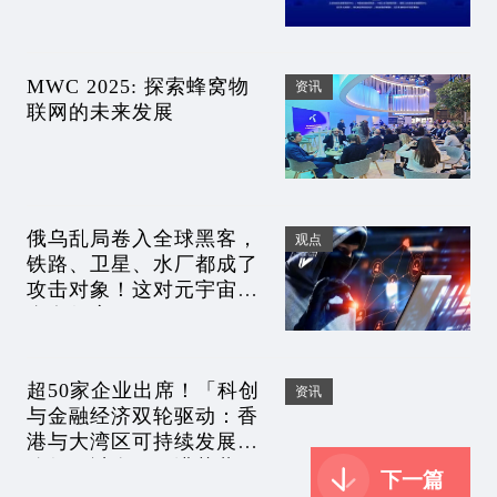
MWC 2025: 探索蜂窝物
资讯
联网的未来发展
俄乌乱局卷入全球黑客，
观点
铁路、卫星、水厂都成了
攻击对象！这对元宇宙安
全有何启示？
超50家企业出席！「科创
资讯
与金融经济双轮驱动：香
港与大湾区可持续发展新
路径研讨会」圆满落幕
下一篇