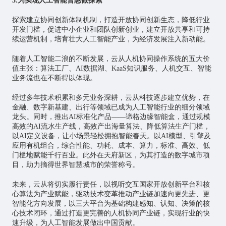
3.为实现人工智能普惠做探索
探索建立协同创新体制机制，打造开放协同创新生态，降低行业
开发门槛，促进中小企业和团队创新创业，建立开放共享和可持
续运营机制，培育壮大人工智能产业，为经济发展注入新动能。
随着人工智能二浪的不断发展，云从人机协同操作系统的五大价
值主张：算法工厂、AI数据湖、KaaS知识服务、人机交互、智能
业务流也在不断得以体现。
经过多年技术积累和多元业务深耕，云从科技逐步建立优势，在
金融、数字新基建、出行等领域已成为人工智能行业的细分领域
龙头。同时，推出AI标准化产品——谛格
边缘智能
盒，通过规模
高效的AI流水生产线，高效产出海量算法、降低算法生产门槛，
以AI定义设备，让小场景轻松拥抱智能春天。以AI模型、引擎及
应用有机组合，综合性能、功耗、成本、算力，标准、高效、低
门槛地赋能千行百业。此外在天府新区，为其打造的数字城市项
目，助力摘得世界
智慧城市
的荣誉称号。
未来，云从将切实履行责任，以视听交互国家开放创新平台和核
心算法为产业赋能，驱动技术变革推动产业链加速向更先进、更
智能化方向发展，以三大平台为基础构建感知、认知、决策的核
心技术闭环，通过打造更完善的人机协同产业链，实现行业的快
速升级，为人工智能发展做出中国贡献。