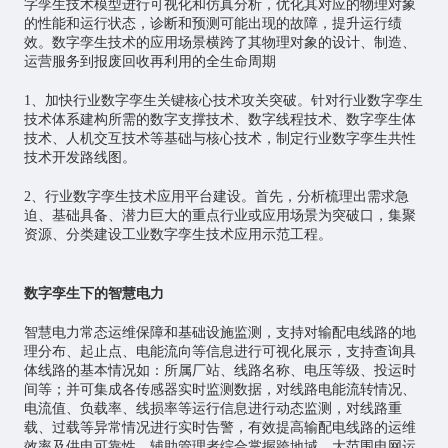
字孪生技术模型进行可视化和仿真分析，优化其对应的物理对象
的性能和运行状态，诊断和预测可能出现的故障，提升运行绩
效。数字孪生技术的应用场景横跨了其物理对象的设计、制造、
运营服务到报废回收再利用的全生命周期
1、加快行业数字孪生关键核心技术攻关突破。针对行业数字孪生
技术体系建构所需的数字支撑技术、数字线程技术、数字孪生体
技术、人机交互技术等基础与核心技术，制定行业数字孪生共性
技术开发路线图。
2、行业数字孪生技术应用平台建设。首先，分析梳理出需求急
迫、基础具备、潜力巨大的重点行业或应用场景为突破口，集聚
资源、分类建设工业数字孪生技术应用示范工程。
数字孪生下的智慧电力
智慧电力常态运维保障和基础设施监测，支持对输配电线路的地
理分布、起止点、电能流向等信息进行可视化展示，支持查询具
体线路的基本情况如：所属厂站、线路名称、电压等级、投运时
间等；并可集成各传感器实时监测数据，对线路电能流转情况、
电流值、负载率、线损率等运行信息进行动态监测，对线路重
载、过载等异常情况进行实时告警，有效提高输配电线路的运维
效率及供电可靠性。辅助管理者综合掌握跨地域、大范围电网运