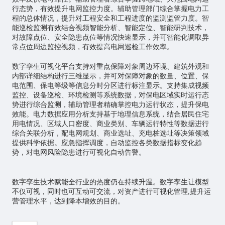
行态势，有效提升电网监控力度。辅助管理部门综合掌握电力工
程的总体情况，提升对工程安全和工程进度的监测监管力度。智
能巡检监测有效结合视频智能分析、智能定位、智能研判技术，
对故障点位、安全隐患点位等情况快速显示，并可智能化调取异
常点位周边监控视频，有效提高电网巡检工作效率。
数字孪生可视化平台支持对重点保障对象周边环境、建筑外观和
内部详细结构进行三维显示，并可对保障对象的数量、位置、保
电范围、保电等级等信息分时分区进行标注显示。支持集成视频
监控、设备巡检、环境检测等系统数据，对保电区域实时运行态
势进行综合监测，辅助管理者精确掌控电力运行状态，提升保电
效能。电力数据应用分析支持基于地理信息系统，结合居民住宅
用电情况、区域人口密度、商业类别、车辆运行特性等数据进行
综合关联分析，配电网规划、商业选址、充电桩选址等决策领域
提供科学依据。应急指挥调度，自动监控各类数据指标变化趋
势，对电网风险隐患进行可视化自动告警。
数字孪生技术赋能全行业的热度仍在持续升温。数字孪生让模型
不仅可视，同时也可互动可交流，对资产进行可视化管理,提升运
营管理水平，达到降本增效的目的。