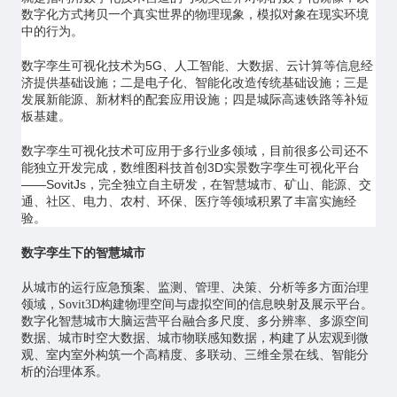
数字化方式拷贝一个真实世界的物理现象，模拟对象在现实环境
中的行为。
数字孪生可视化技术为5G、
人工智能
、大数据、云计算等信息经
济提供基础设施；二是电子化、智能化改造传统基础设施；三是
发展新能源、新材料的配套应用设施；四是城际高速铁路等补短
板基建。
数字孪生可视化技术可应用于多行业多领域，目前很多公司还不
能独立开发完成，数维图科技首创3D实景数字孪生可视化平台
——SovitJs，完全独立自主研发，在
智慧城市
、矿山、能源、交
通、社区、电力、农村、环保、医疗等领域积累了丰富实施经
验。
数字孪生下的智慧城市
从城市的运行应急预案、监测、管理、决策、分析等多方面治理
领域，Sovit3D构建物理空间与虚拟空间的信息映射及展示平台。
数字化智慧城市大脑运营平台融合多尺度、多分辨率、多源空间
数据、城市时空大数据、城市物联感知数据，构建了从宏观到微
观、室内室外构筑一个高精度、多联动、三维全景在线、智能分
析的治理体系。