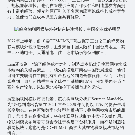
厂规模显著增长。他们在管理供应链合作伙伴和制造盟友方面拥
有丰富的经验。领先的原厂引入了多家供应商以保持其成本竞争
力，这使他们在成本供应方面具有优势。”
2022年上半年，前10名ODM/EMS厂商占据了三分之二的蜂窝物
联网模块外包制造份额，主要来自中国大陆和中国台湾地区，其
中比亚迪电子、天通精电、佳世达市场份额位列前三。
Lam还谈到：“除了组件成本之外，制造成本仍然是物联网模块成
本结构的关键要素之一。领先的模组厂商在中国发展迅速，他们
可能主要聘请在中国拥有生产基地的制造合作伙伴。然而，我们
观察到，原厂还携手拥有全球生产基地的EMS，例如墨西哥或巴
西的生产设施，以满足北美和拉丁美洲市场的需求。”
展望物联网模块市场前景，该机构高级分析师Soumen Mandal认
为“外包制造出货量在 2021 年至 2026 年间将以 17% 的复合年增
长率增长。在创新和数字化转型的推动下，物联网模块市场的飙
升，尤其是在企业领域，将在物联网模块制造中发挥关键作用。
物联网模块参与者可能会专注于构建平台和服务，而不是制造物
联网模块，这也将是ODM/EMS厂商扩大其在物联网模块市场的
机会。”