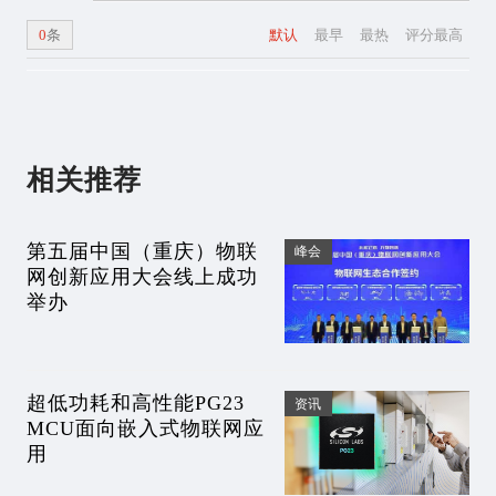
0
条
默认
最早
最热
评分最高
相关推荐
第五届中国（重庆）物联
峰会
网创新应用大会线上成功
举办
超低功耗和高性能PG23
资讯
MCU面向嵌入式物联网应
用