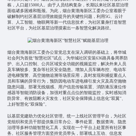
栋，人口超15000人。由于人员结构复杂，长期以来社区基层治理
面临诸多困难和瓶颈。为此，烟台黄渤海新区工委办公室着眼于
破解制约社区基层治理效能提升的关键性问题，利用5G、云计
算、
人工智能
、
物联网
等新一代信息技术，为社区量身打造智慧
社区平台，为社区基层治理摸索出一条智慧化解决路径。
烟台黄渤海新区工委办公室党总支在深入调研的基础上，将华城
社会列为首批“智慧社区”试点，为华城社区安装636路具备周界防
护、出入口控制、公共区域安全功能的视频监控，解决外来人员
及车辆较多、复杂等社区安全隐患。增加人员车辆布控、电动车
进电梯预警、高空抛物追溯等场景应用，及时发现和捕捉重点人
员和车辆的异常行为，预防因电动车进电梯引发火灾及高空抛物
隐患问题。部署无线烟感、用户信息传输装置、消防液压液位传
感器等智能消防设备，加强对重点点位的智能监控，实时感知消
防异常、有效阻断火灾发生，社区安全保障插上信息化“双翼”、
上好智慧化“双保险”。
以基层党建助力优化社区管理。统一上线社区管理平台，为社区
党组织和党员干部提供集日常办公、事件处置、数据查询、隐患
治理等多种功能智慧化工具，实现在一个平台上处置所有社区事
务。社区服务管理方面坚持党员带头，部署线上互动、信息发