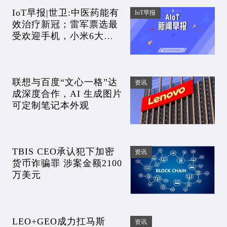
IoT早报|世卫:中医药能有
IoT早报
效治疗新冠；雷军票选最
受欢迎手机，小米6大
胜；华为芯片堆叠专利公
开；AMD作价121亿收购
DPU厂商
联想与百度“文心一格”达
资讯
成深度合作，AI 生成图片
可定制笔记本外观
TBIS CEO承认犯下加密
资讯
货币诈骗罪 涉案金额2100
万美元
LEO+GEO成力扛马斯
资讯