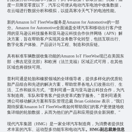
度一旦降至零度以下，汽车公司便从电动汽车电池中收集数据，
在云端进行数据分析和模拟，以提高寒冷天气下的电池性能。
新的Amazon IoT FleetWise服务是Amazon for Automotive的一部
分。Amazon for Automotive全面涵盖全球汽车和移动出行客户使
用的亚马逊云科技服务和亚马逊云科技合作伙伴网络（APN）解
决方案，旨在帮助客户实现其业务数字化转型，包括互联出行、
数字化客户体验、产品设计与工程、制造和供应链。
具有标准车辆数据收集功能的Amazon IoT FleetWise现已在美国东
部（弗吉尼亚北部）和欧洲（法兰克福）区域正式可用，在其他
区域也将很快可用。
普利司通是轮胎和橡胶领域的全球领导者，提供多样化的优质轮
胎产品组合和先进的解决方案，帮助世界各地人们改善出行、生
活、工作和娱乐方式。“普利司通一直与亚马逊云科技合作，为汽
车制造商、车队和零售客户提供变革式数字服务。” 普利司通美
洲公司移动解决方案和车队管理总裁 Brian Goldstine 表示，“我们
期待探索Amazon IoT FleetWise将如何帮助我们的客户更便捷地收
集详细的轮胎数据，从而为他们的产品和应用提供全新洞察。”
现代汽车集团（HMG）是一家全球汽车制造商，为消费者提供技
术丰富的汽车、运动型多功能车和电动汽车
。HMG副总裁兼信息