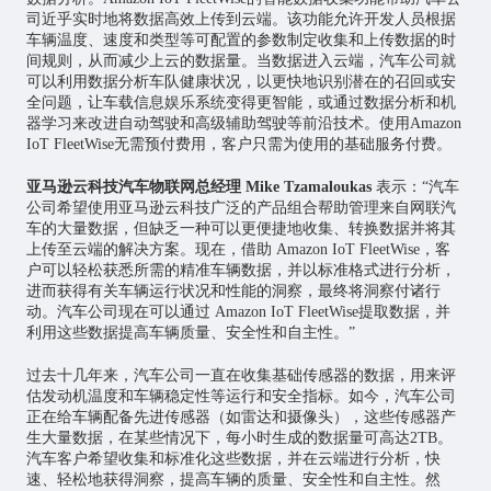
司近乎实时地将数据高效上传到云端。该功能允许开发人员根据
车辆温度、速度和类型等可配置的参数制定收集和上传数据的时
间规则，从而减少上云的数据量。当数据进入云端，汽车公司就
可以利用数据分析车队健康状况，以更快地识别潜在的召回或安
全问题，让车载信息娱乐系统变得更智能，或通过数据分析和机
器学习来改进自动驾驶和高级辅助驾驶等前沿技术。使用Amazon
IoT FleetWise无需预付费用，客户只需为使用的基础服务付费。
亚马逊云科技汽车物联网总经理 Mike Tzamaloukas
表示：“汽车
公司希望使用亚马逊云科技广泛的产品组合帮助管理来自网联汽
车的大量数据，但缺乏一种可以更便捷地收集、转换数据并将其
上传至云端的解决方案。现在，借助 Amazon IoT FleetWise，客
户可以轻松获悉所需的精准车辆数据，并以标准格式进行分析，
进而获得有关车辆运行状况和性能的洞察，最终将洞察付诸行
动。汽车公司现在可以通过 Amazon IoT FleetWise提取数据，并
利用这些数据提高车辆质量、安全性和自主性。”
过去十几年来，汽车公司一直在收集基础传感器的数据，用来评
估发动机温度和车辆稳定性等运行和安全指标。如今，汽车公司
正在给车辆配备先进传感器（如雷达和摄像头），这些传感器产
生大量数据，在某些情况下，每小时生成的数据量可高达2TB。
汽车客户希望收集和标准化这些数据，并在云端进行分析，快
速、轻松地获得洞察，提高车辆的质量、安全性和自主性。然