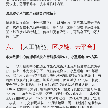
更快捷，适用于修车、洗车等临时场景。
消息称小米与国产品牌合作推新车
据集微网报道称，小米汽车正在计划与国内几家汽车品牌进行合
作，或许会在不久后共同推出一款车型，这款车型在许多硬件配
置上都直接对标特斯拉，价格却更有吸引力，可能会压到10万人
民币以内。
六、【
人工智能
、区块链、云平台】
华为数据中心能源领域发布智能微模块6.0、小型锂电UPS方案
近日，华为数据中心能源全球生态政策沟通及新品发布会成功举
办。会上，华为发布了下一代智能微模块、小型锂电 UPS 等新
品。据介绍，新一代智能微模块6.0外观由瑞典美学团队设计，有
着类似战舰式的新造型、蝉翼式眉峰，而且继承了“低碳、极简、
安全”三大设计理念。经中国信通院和绿色网格权威认证，以
100kW 数据中心为例，智能微模块 6.0 相比传统攒机方案可降低
30%PUE，每年节省电费19万元；通过全模块化架构、一体化高
密UPS和锂电入列，节省供配电占地60%，降低承重 30%，实现
一模块一DC，交付周期从一个月缩短至一周；通过部件创新和架
构融合，实现了供配电、温控“零”安全风险和连续制冷架构