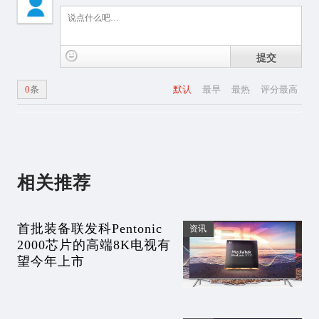
提交
0
条
默认
最早
最热
评分最高
相关推荐
首批装备联发科Pentonic
资讯
2000芯片的高端8K电视有
望今年上市