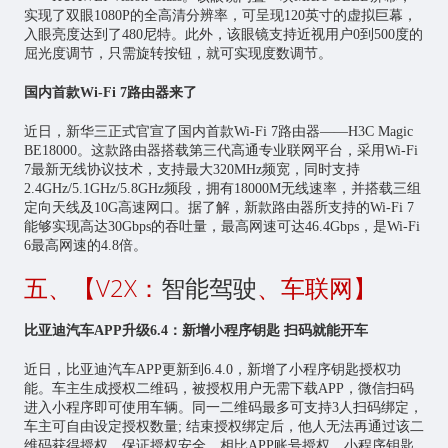
实现了双眼1080P的全高清分辨率，可呈现120英寸的虚拟巨幕，
入眼亮度达到了480尼特。此外，该眼镜支持近视用户0到500度的
屈光度调节，只需旋转按钮，就可实现度数调节。
国内首款Wi-Fi 7路由器来了
近日，新华三正式官宣了国内首款Wi-Fi 7路由器——H3C Magic
BE18000。这款路由器搭载第三代高通专业联网平台，采用Wi-Fi
7最新无线协议技术，支持最大320MHz频宽，同时支持
2.4GHz/5.1GHz/5.8GHz频段，拥有18000M无线速率，并搭载三组
定向天线及10G高速网口。据了解，新款路由器所支持的Wi-Fi 7
能够实现高达30Gbps的吞吐量，最高网速可达46.4Gbps，是Wi-Fi
6最高网速的4.8倍。
五、【V2X：
智能驾驶
、车联网】
比亚迪汽车APP升级6.4：新增小程序钥匙 扫码就能开车
近日，比亚迪汽车APP更新到6.4.0，新增了小程序钥匙授权功
能。车主生成授权二维码，被授权用户无需下载APP，微信扫码
进入小程序即可使用车辆。同一二维码最多可支持3人扫码绑定，
车主可自由设定授权数量; 结束授权绑定后，他人无法再通过该二
维码获得授权，保证授权安全。相比APP账号授权，小程序钥匙