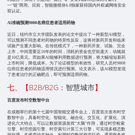
一“链”两用。目前，智能微模块6.0独家获得国内外权威网络安全
双认证。
AI准确预测9000名癌症患者适用药物
近日，纽约市立大学团队发表的论文中提出了一种新型AI模型，
可以预测不同患者对药物的特异性反应，这将对新药开发和临床
试验产生重大影响。在传统模式下，一种新药开发、试验、完全
上市，中间需要近10年的时间，消耗的资金也空前庞大，动辄就
是10亿美元。而如果AI能够利用数据进行预测，将大幅缩短新药
上市时间，降低成本。为了论证模型的有效性，研究人员对9808
位癌症患者的药物适用情况进行预测。论文表示，该AI模型发现
了患者治疗的正确靶点，即可预测适用药物。
七、【B2B/B2G：
智慧城市
】
百度发布时空数智中台
在成都举行的第十七届中国智能交通年会上，百度首次发布时空
数智中台，具备时空化、智能化、融合化、交互化、扩展化、演
进化六大特点，可以让数据资源发挥“大脑”作用，通过时空检索
引擎、时空挖掘引擎、时空索引计算三大引擎，可实现多模态数
据处理、多维度信息融合。利用时空数据资源目录、通用服务接