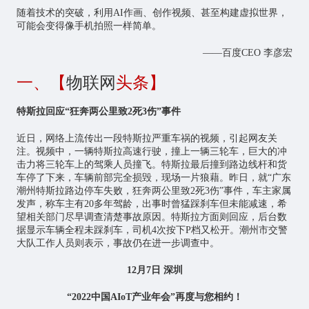
随着技术的突破，利用AI作画、创作视频、甚至构建虚拟世界，
可能会变得像手机拍照一样简单。
——百度CEO 李彦宏
一、【
物联网
头条】
特斯拉回应“狂奔两公里致2死3伤”事件
近日，网络上流传出一段特斯拉严重车祸的视频，引起网友关
注。视频中，一辆特斯拉高速行驶，撞上一辆三轮车，巨大的冲
击力将三轮车上的驾乘人员撞飞。特斯拉最后撞到路边线杆和货
车停了下来，车辆前部完全损毁，现场一片狼藉。昨日，就“广东
潮州特斯拉路边停车失败，狂奔两公里致2死3伤”事件，车主家属
发声，称车主有20多年驾龄，出事时曾猛踩刹车但未能减速，希
望相关部门尽早调查清楚事故原因。特斯拉方面则回应，后台数
据显示车辆全程未踩刹车，司机4次按下P档又松开。潮州市交警
大队工作人员则表示，事故仍在进一步调查中。
12月7日 深圳
“2022中国AIoT产业年会”再度与您相约！