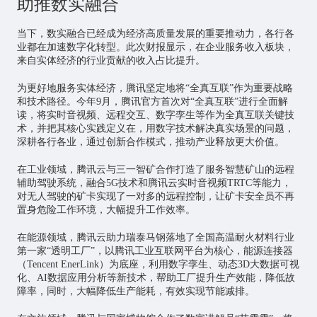
助推数实融合
当下，数实融合已经成为经济高质量发展的重要推动力，各行各
业都在加速数字化转型。此次财报显示，在企业服务收入板块，
来自实体经济的行业贡献的收入占比提升。
为更好地服务实体经济，腾讯坚定地将“全真互联”作为重要战略
和技术路径。今年9月，腾讯官方首次对“全真互联”进行全面解
读，将实时音视频、远程交互、
数字孪生
等作为全真互联关键技
术，并把其核心实践定义在，用数字技术解决真实场景的问题，
深耕各行各业，通过创新合作模式，推动产业释放更大价值。
在工业领域，腾讯云与三一智矿合作打造了服务智慧矿山的远程
辅助驾驶系统，融合5G技术和腾讯云实时音视频TRTC等能力，
对
无人驾驶
的矿卡实现了一对多的远程控制，让矿卡安全员不再
置身危险工作环境，大幅提升工作效率。
在能源领域，腾讯云助力瑞泰马钢落地了全国高温耐火材料行业
第一家“透明工厂”，以腾讯工业互联网平台为核心，能源连接器
（Tencent EnerLink）为底座，利用数字孪生、动态3D大数据可视
化、AI数据应用分析等新技术，帮助工厂提升生产效能，降低故
障率，同时，大幅降低生产能耗，有效实现节能减排。