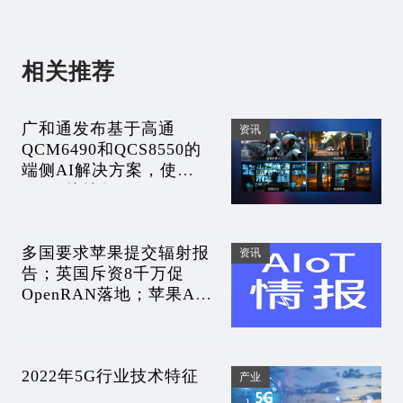
相关推荐
广和通发布基于高通
资讯
QCM6490和QCS8550的
端侧AI解决方案，使
AI“更接地气”
多国要求苹果提交辐射报
资讯
告；英国斥资8千万促
OpenRAN落地；苹果A17
将用台积电N3E工艺 |
AIoT情报
2022年5G行业技术特征
产业