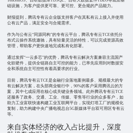
TencentOS、自研数据库TDSQL、自研大数据套件TBDS等底层基
础设施，为客户提供更可靠、更可控、更合规的产品能力。
财报提到，腾讯专有云企业版支持客户在其私有云上接入并使用
公有云产品，满足安全与合规需求。
作为与公有云“同源同构”的专有云平台，腾讯专有云TCE依托分
布式云操作系统遨驰，具有轻量灵活的特性，可以完成资源高效
管理，帮助客户更快速地完成私有化部署。
通过发挥“一云多芯”的优势，腾讯专有云解决方案兼容主流国产
化软硬件，提供全链路自主可控的能力，已率先应用到对数据安
全和系统自主可控性有着高要求的行业。
目前，腾讯专有云TCE是金融行业落地案例最多、规模最大的专
有云解决方案，在头部商业银行中，90%的客户采用腾讯云的方
案，其中七成应用在核心或关键业务领域。此外腾讯专有云TCE
还服务了政务、交通、工业、传媒、零售等行业的众多客户，如
助力工业富联快速构建
工业互联网
平台，实现灯塔工厂的规模化
复制，助力构建中央广播电视总台5G新媒体平台双可用区专有云
等。
来自实体经济的收入占比提升，深度