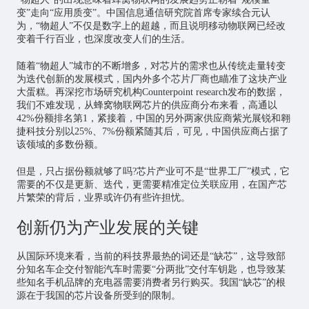
变”走向“应用质变”。中国信息通信研究院首席专家续合元认
为，“物超人”不仅是数字上的超越，而且说明移动物联网已经改
变着千行百业，也深度改变人们的生活。
随着“物超人”城市的不断增多，对芯片的需求也从传统走量转变
为迭代创新的发展模式，国内外多个芯片厂商也瞄准了这块产业
大蛋糕。再深挖市场研究机构Counterpoint research发布的数据，
我们不难发现，从蜂窝物联网芯片的供应商分布来看，高通以
42%份额排名第1，紧接着，中国的另外两家供应商紫光展锐和翱
捷科技分别以25%、7%份额紧随其后，可见，中国供应商占据了
该领域的多数份额。
但是，只占据份额就够了吗?芯片产业可不是“世界工厂”模式，它
需要的不仅是更新、迭代，更需要精准定位关联应用，在国产芯
片繁荣的背后，业界或许仍有些许担忧。
创新仍为产业发展的关键
从国际环境来看，当前的科技界最热的词还是“缺芯”，这导致部
分知名车企交付智能汽车时需要“分两批”交付车钥匙，也导致某
些知名手机品牌的充电器需要消费者另行购买。我国“缺芯”的根
源在于我国的芯片设备所受到的限制。