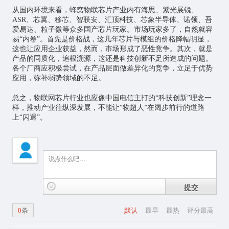
从国内环境来看，蜂窝物联芯片产业内有海思、紫光展锐、
ASR、芯翼、移芯、智联安、汇顶科技、芯象半导体、诺领、吾
爱易达、粒子微等众多国产芯片玩家。市场玩家多了，自然就容
易“内卷”。首先是价格战，这几年芯片与模组的价格降幅明显，
这也让应用企业获益，然而，市场形成了恶性竞争。其次，就是
产品的同质化，追根溯源，这还是科技创新不足所造成的问题。
各个厂商应积极尝试，在产品层面做差异化的竞争，立足于优势
应用，弥补弱势领域的不足。
总之，物联网芯片行业也应像中国电信主打的“科技创新”理念一
样，推动产业往纵深发展，不能让“物超人”在阔步前行的道路
上“闪退”。
提交
0
条
默认
最早
最热
评分最高