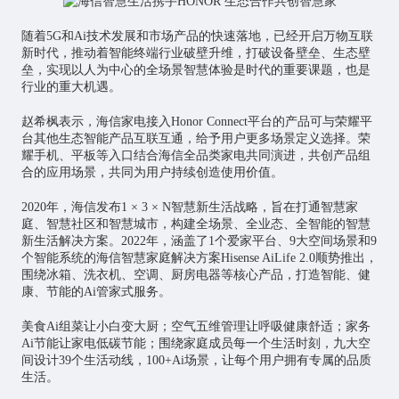
随着5G和Ai技术发展和市场产品的快速落地，已经开启万物互联
新时代，推动着智能终端行业破壁升维，打破设备壁垒、生态壁
垒，实现以人为中心的全场景智慧体验是时代的重要课题，也是
行业的重大机遇。
赵希枫表示，海信家电接入Honor Connect平台的产品可与荣耀平
台其他生态智能产品互联互通，给予用户更多场景定义选择。荣
耀手机、平板等入口结合海信全品类家电共同演进，共创产品组
合的应用场景，共同为用户持续创造使用价值。
2020年，海信发布1 × 3 × N智慧新生活战略，旨在打通智慧家
庭、智慧社区和
智慧城市
，构建全场景、全业态、全智能的智慧
新生活解决方案。2022年，涵盖了1个爱家平台、9大空间场景和9
个智能系统的海信智慧家庭解决方案Hisense AiLife 2.0顺势推出，
围绕冰箱、洗衣机、空调、厨房电器等核心产品，打造智能、健
康、节能的Ai管家式服务。
美食Ai组菜让小白变大厨；空气五维管理让呼吸健康舒适；家务
Ai节能让家电低碳节能；围绕家庭成员每一个生活时刻，九大空
间设计39个生活动线，100+Ai场景，让每个用户拥有专属的品质
生活。