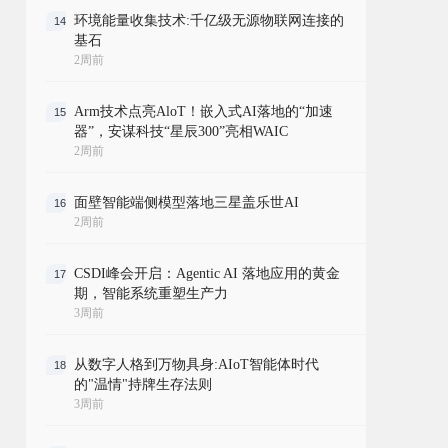
环境能量收集技术:千亿级无源物联网连接的
14
基石
2周前
Arm技术点亮AloT！嵌入式AI落地的“加速
15
器”，安谋科技“星辰300”亮相WAIC
2周前
面壁智能端侧模型落地三星盖乐世AI
16
2周前
CSDI峰会开启：Agentic AI 落地应用的黄金
17
期，智能系统重塑生产力
3周前
从数字人格到万物具身:AIoT智能体时代
18
的"温情"持牌生存法则
3周前