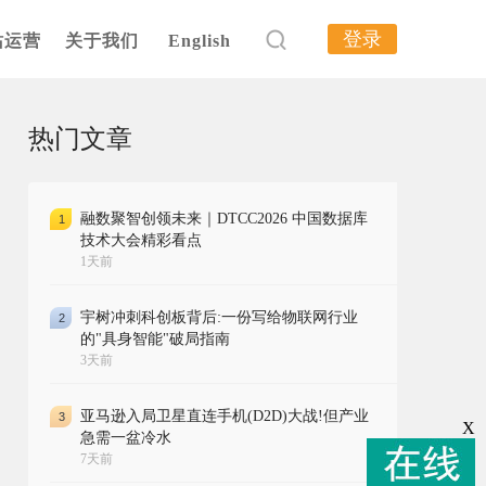
登录
站运营
关于我们
English
热门文章
融数聚智创领未来｜DTCC2026 中国数据库
1
技术大会精彩看点
1天前
宇树冲刺科创板背后:一份写给物联网行业
2
的"具身智能"破局指南
3天前
亚马逊入局卫星直连手机(D2D)大战!但产业
3
X
急需一盆冷水
7天前