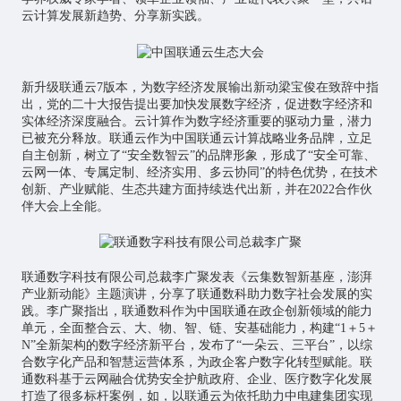
云计算发展新趋势、分享新实践。
新升级联通云7版本，为数字经济发展输出新动梁宝俊在致辞中指
出，党的二十大报告提出要加快发展数字经济，促进数字经济和
实体经济深度融合。云计算作为数字经济重要的驱动力量，潜力
已被充分释放。联通云作为中国联通云计算战略业务品牌，立足
自主创新，树立了“安全数智云”的品牌形象，形成了“安全可靠、
云网一体、专属定制、经济实用、多云协同”的特色优势，在技术
创新、产业赋能、生态共建方面持续迭代出新，并在2022合作伙
伴大会上全能。
联通数字科技有限公司总裁李广聚发表《云集数智新基座，澎湃
产业新动能》主题演讲，分享了联通数科助力数字社会发展的实
践。李广聚指出，联通数科作为中国联通在政企创新领域的能力
单元，全面整合云、大、物、智、链、安基础能力，构建“1＋5＋
N”全新架构的数字经济新平台，发布了“一朵云、三平台”，以综
合数字化产品和智慧运营体系，为政企客户数字化转型赋能。联
通数科基于云网融合优势安全护航政府、企业、医疗数字化发展
打造了很多标杆案例，如，以联通云为依托助力中电建集团实现