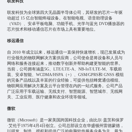
联发科技
联发科技为全球第四大无晶圆半导体公司，其研发的
芯片
一年驱
动超过 15 亿台智能终端设备。在智能电视、语音助理设备
（VAD）、安卓平板电脑、功能手机、光学与蓝光 DVD播放器的
芯片技术和移动通信芯片在市场上具有重要地位。
移远通信
自 2010 年成立以来，移远通信一直保持快速增长，现已发展成为
行业领先的物联网解决方案供应商，公司使命是将设备和人员与
网络和服务连接起来，推动数字创新并帮助构建更智能的世界。
当前，公司拥有涵盖5G、LTE/LTE-A、NB-IoT/LTE-M、车载前
装、安卓智能、WCDMA/HSPA（+）、GSM/GPRS和 GNSS 模组
的完备产品线以及丰富的行业经验，可提供包括蜂窝通信模组、
物联网应用
解决方案及云平台管理在内的一站式服务。公司产品
广泛应用于车载运输、无线支付、智慧能源、
智慧城市
、无线网
关、工业应用、医疗健康和农业环境等领域。
微软
微软（Microsoft）是一家美国跨国科技企业，由比尔·盖茨和保罗
·艾伦于1975年4月4日创立。公司总部设立在华盛顿州雷德蒙德，
以研发、制造、授权和提供广泛的电脑软件服务业务为主。最为