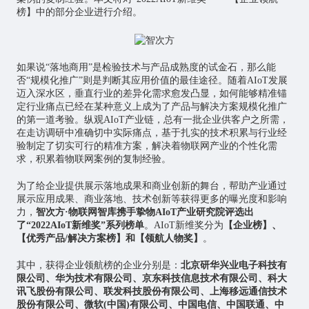
榜】中的部分企业进行介绍。
如果说“落地商用”是检验技术与产品成熟度的试金石，那么能
否“规模化推广”则是判断其应用价值的最佳途径。随着AIoT发展
迈入深水区，垂直行业的差异化需求愈发凸显，如何能够精准锚
定行业痛点已经在某种意义上成为了产品与解决方案规模化推广
的第一道考验。纵观AIoT产业链，总有一批企业供客户之所需，
在走访调研中准确切中实际痛点，基于扎实的技术积累与行业经
验制定了切实可行的精准方案，解决着物联网产业的个性化需
求，积累着物联网案例的复制经验。
为了给企业提供展示落地成果和商业创新的舞台，帮助产业通过
展示应用成果、商业落地、技术创新等获得更多的曝光度和影响
力，
智次方·物联网智库携手挚物AIoT产业研究院评选出
了
“2022AIoT新维奖”
系列榜单
。AIoT新维奖分为
【企业榜】、
【优秀产品/解决方案榜】和【领航人物奖】
。
其中，获得企业领航榜的企业分别是：
北京研华兴业电子科技有
限公司、华为技术有限公司、京东科技信息技术有限公司、科大
讯飞股份有限公司、联发科技股份有限公司、上海移远通信技术
股份有限公司、微软(中国)有限公司、中国电信、中国联通、中