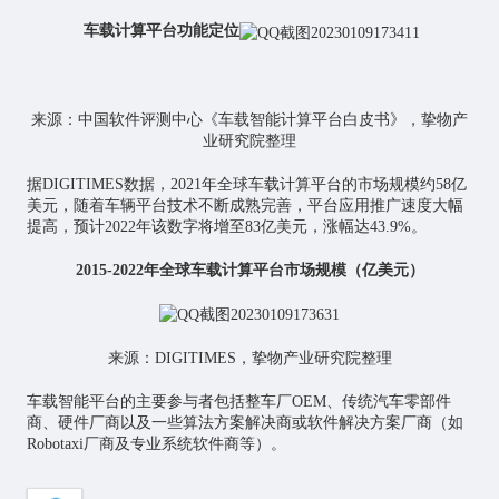
车载计算平台功能定位
来源：中国软件评测中心《车载智能计算平台白皮书》，挚物产
业研究院整理
据DIGITIMES数据，2021年全球车载计算平台的市场规模约58亿
美元，随着车辆平台技术不断成熟完善，平台应用推广速度大幅
提高，预计2022年该数字将增至83亿美元，涨幅达43.9%。
2015-2022年全球车载计算平台市场规模（亿美元）
来源：DIGITIMES，挚物产业研究院整理
车载智能平台的主要参与者包括整车厂OEM、传统汽车零部件
商、硬件厂商以及一些算法方案解决商或软件解决方案厂商（如
Robotaxi厂商及专业系统软件商等）。