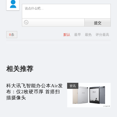
提交
0
条
默认
最早
最热
评分最高
相关推荐
科大讯飞智能办公本Air发
资讯
布：仅2枚硬币厚 首搭扫
描摄像头