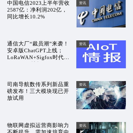
中国电信2023上半年营收
资讯
2587亿：净利润202亿，
同比增长10.2%
通信大厂“裁员潮”来袭！
资讯
安卓版ChatGPT上线；
LoRaWAN+Sigfox时代来
了｜AIoT情报
司南导航数传系列新品重
资讯
磅发布！三大模块现已开
放试用
物联网虚拟运营商影响力
资讯
不断提升，需加速培育中