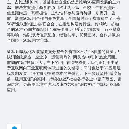
主，占比达到61%，基础电信企业仍然是推动5G应用发展的主力
军，解决方案提供商参赛项目占比为25%，虽较上年有所提升，
但差距尚远，其积极性、主动性和参与度有待进一步提升。当
前，聚焦5G应用合作与开放共享，全国超过22个省市建立了30家
5G产业联盟/促进会/联合会，在推动构建跨行业、跨领域、超融
合的5G生态圈方面起到了积极作用，但受到地域限制、行业壁垒
等影响，难以形成信息互通、经验共享、优势互补、合作共赢的
全国统一5G应用大市场。
5G应用规模化发展需要充分整合各省市区5G产业联盟的资源，尽
快消除政府热、企业冷、运营商热的“两头热中间冷”尴尬局面。
前期的“建”投资巨大，当下的“用”有待规模化，我们正处于由消
费互联网向
工业互联网
转型过渡的关键期，同时也处于5G应用规
模复制发展、消化前期投资成本的关键期。下一步须坚持“适度超
前，建用互促”的原则，持续在经济社会各行各业中更广范围、更
深层次、更高质量地推进5G及其“技术束”深度融合与规模化创新
应用。