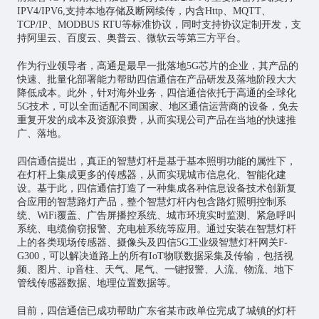
IPV4/IPV6,支持本地存储及断网续传，内含Http、MQTT、
TCP/IP、MODBUS RTU等标准协议，同时支持协议定制开发，支
持阿里云、百度云、奥普云、微软云等第三方平台。
作为行业领导者，高通是最早一批落地5G芯片的企业，其产品的
快速、批量化部署能力帮助四信通信在产品研发及落地阶段大大
降低成本。此外，针对海外业务，四信通信依托于高通的全球化
5G技术，可以全面适配不同国家、地区通信运营商的设备，免去
重复开发的成本及资源浪费，从而实现公司产品在当地的快速推
广、落地。
四信通信提出，真正的智慧灯杆是基于基本照明功能的属性下，
在灯杆上集成更多的传感器，从而实现城市信息化、智能化建
设。基于此，四信通信打造了一种集成各种信息设备技术创新复
合应用的智慧路灯产品，整个智慧灯杆内包含路灯照明控制系
统、WiFi覆盖、广告屏播控系统、城市环境实时监测、紧急呼叫
系统、电缆偷窃报警、充电桩系统等应用。通过安装在智慧灯杆
上的各类现场传感器、摄像头及四信5G工业级智慧灯杆网关F-
G300，可以解决道路上的所有IoT物联数据采集及传输，包括视
频、图片、ip音柱、天气、尾气、一键报警、人流、物流、地下
管线传感器数据、地理位置数据等。
目前，四信通信已成功帮助广东省某市政单位完成了城镇的灯杆