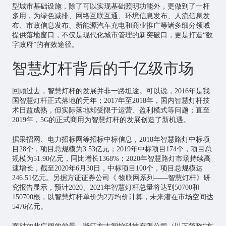
型城市基础设施，除了可以实现基础照明功能外，更做到了一杆
多用，为绿色减排、网络互联互通、环境信息发布、人流信息发
布、市政信息发布、新能源汽车充电和商业推广等诸多细分领域
提供落地窗口，不仅是现代化城市管理的新突破口，更是打造“数
字政府”的有效途径。
智慧灯杆背后的千亿级市场
回顾过去，智慧灯杆的发展并非一路坦途。可以说，2016年是我
国智慧灯杆正式落地的元年；2017年至2018年，国内智慧灯杆技
术日益成熟，但实际落地却受限于运营、盈利模式等问题；直至
2019年，5G的正式商用为智慧灯杆的发展创造了新机遇。
据采招网、电力招标网等招标中标信息，2018年智慧路灯中标项
目28个，项目总规模为3.53亿元；2019年中标项目174个，项目总
规模为51.90亿元，同比增长1368%；2020年智慧路灯市场持续高
速增长，截至2020年6月30日，中标项目100个，项目总规模达
246.51亿元。另据方证证券公司《 物联网系列——智慧灯杆》研
究报告显示，预计2020、2021年智慧灯杆总量将达到50700和
150700根，以智慧灯杆单价为2万均价计算，未来潜在市场空间达
5476亿元。