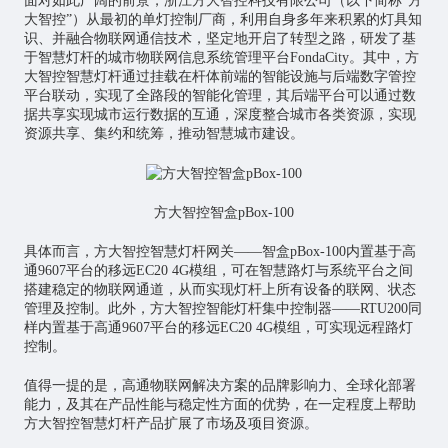
面对如此广阔的前景，浙江方大智控科技有限公司（以下简称“方
大智控”）从最初的单灯控制厂商，利用自身多年来积累的灯具知
识、并融合物联网通信技术，坚定地开启了转型之路，研发了基
于智慧灯杆的城市物联网信息系统管理平台FondaCity。其中，方
大智控智慧灯杆通过挂载在杆体前端的智能设施与后端数字管控
平台联动，实现了全路段的智能化管理，其后端平台可以通过数
据共享实现城市运行数据的互通，深度整合城市各类资源，实现
资源共享、集约和统筹，推动智慧城市建设。
方大智控智盒pBox-100
具体而言，方大智控智慧灯杆网关——智盒pBox-100内置基于高
通9607平台的移远EC20 4G模组，可在智慧路灯与系统平台之间
搭建稳定的物联网通道，从而实现灯杆上所有设备的联网、状态
管理及控制。此外，方大智控智能灯杆集中控制器——RTU200同
样内置基于高通9607平台的移远EC20 4G模组，可实现远程路灯
控制。
值得一提的是，高通物联网解决方案的品牌影响力、全球化部署
能力，及其在产品性能与稳定性方面的优势，在一定程度上帮助
方大智控智慧灯杆产品扩展了市场及项目资源。