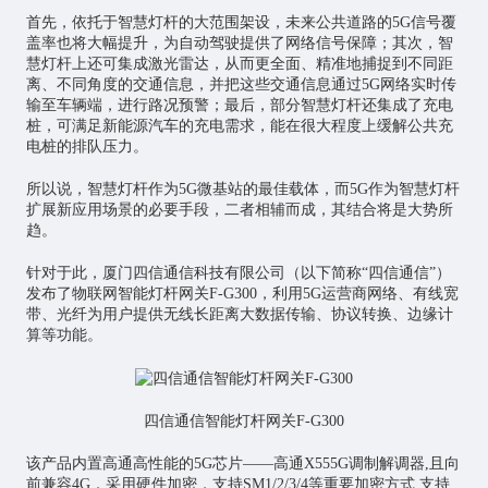
首先，依托于智慧灯杆的大范围架设，未来公共道路的5G信号覆
盖率也将大幅提升，为自动驾驶提供了网络信号保障；其次，智
慧灯杆上还可集成激光雷达，从而更全面、精准地捕捉到不同距
离、不同角度的交通信息，并把这些交通信息通过5G网络实时传
输至车辆端，进行路况预警；最后，部分智慧灯杆还集成了充电
桩，可满足新能源汽车的充电需求，能在很大程度上缓解公共充
电桩的排队压力。
所以说，智慧灯杆作为5G微基站的最佳载体，而5G作为智慧灯杆
扩展新应用场景的必要手段，二者相辅而成，其结合将是大势所
趋。
针对于此，厦门四信通信科技有限公司（以下简称“四信通信”）
发布了物联网智能灯杆网关F-G300，利用5G运营商网络、有线宽
带、光纤为用户提供无线长距离大数据传输、协议转换、边缘计
算等功能。
四信通信智能灯杆网关F-G300
该产品内置高通高性能的5G芯片——高通X555G调制解调器,且向
前兼容4G，采用硬件加密，支持SM1/2/3/4等重要加密方式,支持