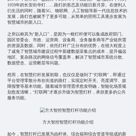
1959年的长安街华灯……路灯的形态及功能日新月异。在便利人
们生活的同时，随着5G、
物联网
、
人工智能
等新一代信息技术的
发展，路灯也被赋予了更多可能，从简单的照明工具逐步发展为
智慧城市
的新入口。
之所以称其为“新入口”，是因为一根灯杆便可以集成政府部门、
园区管委会、市政、运营商、设备商、业务服务商等产业链所需
的资源及数据。同时，依托灯杆广泛分布的优势，在很大程度上
了减免了智慧城市建设过程中新建数据采集点的成本，提升偏远
地区、复杂路况的网络信号覆盖率，解决了智慧城市系统分散、
数据壁垒、运营断层等问题。
然而，在
智慧灯杆
发展初期，也仅仅是做到了“灯联网”，即通过
平台管理零散分布在街道的路灯，实现定时开关、亮度调节、故
障报警等基本功能。随着城市管理需求愈发明确，智能化场景规
划愈发清晰，“灯联网”才逐步升级为智慧灯杆，承担更多的公共
服务功能。
方大智控智慧灯杆功能介绍
如今，智慧灯杆已发展为由杆体、综合箱和综合管道等组成的新