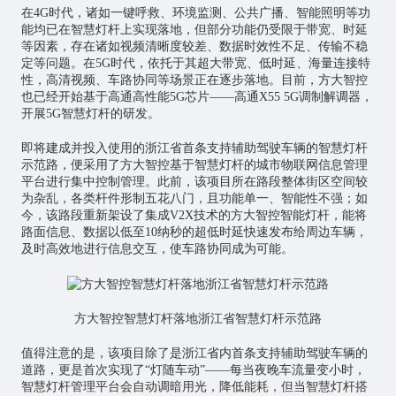
在4G时代，诸如一键呼救、环境监测、公共广播、智能照明等功
能均已在智慧灯杆上实现落地，但部分功能仍受限于带宽、时延
等因素，存在诸如视频清晰度较差、数据时效性不足、传输不稳
定等问题。在5G时代，依托于其超大带宽、低时延、海量连接特
性，高清视频、车路协同等场景正在逐步落地。目前，方大智控
也已经开始基于高通高性能5G
芯片
——高通X55 5G调制解调器，
开展5G智慧灯杆的研发。
即将建成并投入使用的浙江省首条支持辅助驾驶车辆的智慧灯杆
示范路，便采用了方大智控基于智慧灯杆的城市物联网信息管理
平台进行集中控制管理。此前，该项目所在路段整体街区空间较
为杂乱，各类杆件形制五花八门，且功能单一、智能性不强；如
今，该路段重新架设了集成V2X技术的方大智控智能灯杆，能将
路面信息、数据以低至10纳秒的超低时延快速发布给周边车辆，
及时高效地进行信息交互，使车路协同成为可能。
方大智控智慧灯杆落地浙江省智慧灯杆示范路
值得注意的是，该项目除了是浙江省内首条支持辅助驾驶车辆的
道路，更是首次实现了“灯随车动”——每当夜晚车流量变小时，
智慧灯杆管理平台会自动调暗用光，降低能耗，但当智慧灯杆搭