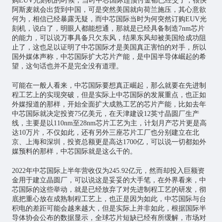
购EUV光刻机的时候，当时中芯国际连预付金都已经交了，很快
阿斯麦就会出货到中国，可是突然美国就向荷兰施压，其心意欲
何为，相信已经暴露无疑，而中芯国际当时为何突然订购EUV光
刻机，说白了，明眼人都能想通，那就是已经具备制造7nm芯片
的能力，可以说万事具备只欠东风，结果东风却被美国给成功阻
止了，这也足以证明了中芯国际才是美国真正害怕的对手，所以
国外媒体声称，中芯国际扩大芯片产能，是中国半导体崛起的希
望，这句话也并不是完全没有道理。
可能在一般人看来，中芯国际要想真正崛起，那么就要在先进制
程工艺上的实现突破，但是实际上中芯国际的发展重点，也正如
外媒报道的那样，开始全面扩大成熟工艺的芯片产能，比如去年
中芯国际就决定投资75亿美元，在天津建设12英寸晶圆厂生产
线，主要是以110nm至28nm芯片工艺为主，计划月产芯片更是高
达10万片，不仅如此，还有另外三座芯片工厂也分别建立在北
京、上海和深圳，投资总额更是高达1700亿，可以说一切都如外
媒预料的那样，中芯国际就是这么干的。
2022年中芯国际上半年营收仅为245.92亿元，然而却投入巨额资
金用于建立晶圆厂，可以说这是妥妥的大手笔，在外界看来，中
芯国际的这些举动，就是已经放弃了对先进制程工艺的研发，彻
底把重心放在成熟制程工艺上，也正是因为如此，中芯国际与台
积电的差距可能会越来越大，但是实际上并非如此，根据国际半
导体协会公布的数据显示，全球芯片短缺已经有所缓解，市场对