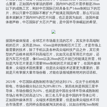
么重要，正如国内专家说的那样，国内90%的芯片需求都是28nm
以下的成熟工艺，刚好中芯国际已经具备生产14nm制程以下的芯
片，所以只要中芯国际不断扩大产能满足我国内需，那么可以说
基本就解决了国内90%的芯片问题，也正是因为如此，连国外媒
体都声称，中芯国际扩大芯片产能，是中国半导体崛起的希望。
据国外媒体报道，全球芯片市场最主流的芯片，其实并非高端制
程的芯片，反而是28nm、65nm这样的制程芯片工艺，才是市场上
最需要的技术，除了手机以及各种高尖端科技产品之外，其它类
型的产品根本就用不到高端芯片，比如无论是军用芯片也好，还
是汽车芯片也罢，像65nm以及28nm的芯片就已经能满足所需，特
别是汽车芯片更是只需要90nm制程的芯片就足够了，在国外媒体
看来，尖端技术固然重要，但是比尖端技术还要更为重要的，那
就是只有掌握大量市场份额，才能在该领域拥有绝对的话语权。
2021年，中芯国际成熟制程市场已经达到11%，仅次于台积电和
联电，市场份额分别占比为28%和13%，第四名则是韩国三星半
导体，市场份额仅为10%，也就是说中国在全球半导体成熟制程
市场占有率已经高达52%，前三名几乎全是中国的半导体公司，
正如国外媒体所言，尖端技术固然重要，但是如果尖端技术不符
合市场需求，也同样会面临被淘汰的命运，比如台积电3nm制程