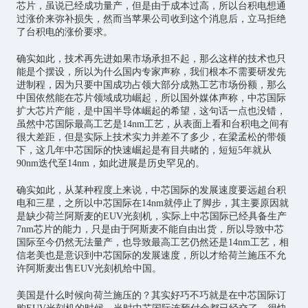
芯片，虽说已经成功量产，但是由于成本过高，所以台积电想通
过涨价来弥补损失，然而当苹果公司收到这个消息后，立马拒绝
了台积电的涨价要求。
确实如此，技术再先进如果市场承担不起，那么这样的技术也只
能是个摆设，所以为什么国内专家声称，我们根本不需要研发先
进制程，因为只要中国成功占领大部分成熟工艺市场份额，那么
中国依然能在芯片领域成功崛起，所以国外媒体声称，中芯国际
扩大芯片产能，是中国半导体崛起的希望，这句话一点也没错，
虽然中芯国际最高工艺是14nm工艺，从表面上看和台积电之间有
很大差距，但是实际上技术实力并差不了多少，在梁孟松的带领
下，这几年中芯国际的快速崛起是有目共睹的，短短5年就从
90nm迭代至14nm，如此进展是历史罕见的。
确实如此，从某种程度上来说，中芯国际的发展速度要远超台积
电和三星，之所以中芯国际在14nm就停止了脚步，其主要原因就
是缺少荷兰阿斯麦的EUV光刻机，实际上中芯国际已经具备生产
7nm芯片的能力，只是由于阿斯麦不能自由出货，所以导致中芯
国际至今仍然无法量产，也导致最高工艺仍然还是14nm工艺，相
信老美也是意识到中芯国际的发展速度，所以才给荷兰施压不允
许阿斯麦出售EUV光刻机给中国。
美国是什么时候向荷兰施压的？其实好巧不巧就是在中芯国际订