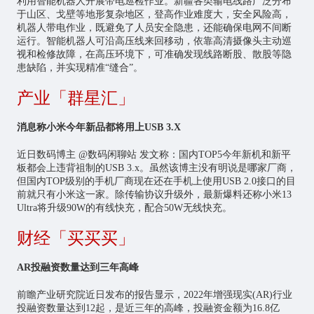
利用智能机器人开展带电巡检作业。新疆各类输电线路广泛分布
于山区、戈壁等地形复杂地区，登高作业难度大，安全风险高，
机器人带电作业，既避免了人员安全隐患，还能确保电网不间断
运行。智能机器人可沿高压线来回移动，依靠高清摄像头主动巡
视和检修故障，在高压环境下，可准确发现线路断股、散股等隐
患缺陷，并实现精准“缝合”。
产业「群星汇」
消息称小米今年新品都将用上USB 3.X
近日数码博主 @数码闲聊站 发文称：国内TOP5今年新机和新平
板都会上违背祖制的USB 3.x。虽然该博主没有明说是哪家厂商，
但国内TOP级别的手机厂商现在还在手机上使用USB 2.0接口的目
前就只有小米这一家。除传输协议升级外，最新爆料还称小米13
Ultra将升级90W的有线快充，配合50W无线快充。
财经「买买买」
AR投融资数量达到三年高峰
前瞻产业研究院近日发布的报告显示，2022年增强现实(AR)行业
投融资数量达到12起，是近三年的高峰，投融资金额为16.8亿