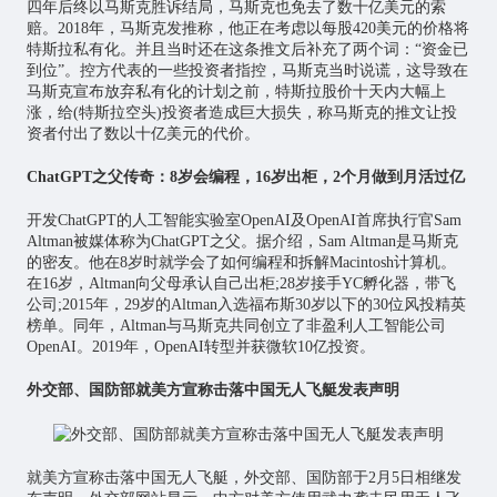
四年后终以马斯克胜诉结局，马斯克也免去了数十亿美元的索
赔。2018年，马斯克发推称，他正在考虑以每股420美元的价格将
特斯拉私有化。并且当时还在这条推文后补充了两个词：“资金已
到位”。控方代表的一些投资者指控，马斯克当时说谎，这导致在
马斯克宣布放弃私有化的计划之前，特斯拉股价十天内大幅上
涨，给(特斯拉空头)投资者造成巨大损失，称马斯克的推文让投
资者付出了数以十亿美元的代价。
ChatGPT之父传奇：8岁会编程，16岁出柜，2个月做到月活过亿
开发ChatGPT的人工智能实验室OpenAI及OpenAI首席执行官Sam
Altman被媒体称为ChatGPT之父。据介绍，Sam Altman是马斯克
的密友。他在8岁时就学会了如何编程和拆解Macintosh计算机。
在16岁，Altman向父母承认自己出柜;28岁接手YC孵化器，带飞
公司;2015年，29岁的Altman入选福布斯30岁以下的30位风投精英
榜单。同年，Altman与马斯克共同创立了非盈利人工智能公司
OpenAI。2019年，OpenAI转型并获微软10亿投资。
外交部、国防部就美方宣称击落中国无人飞艇发表声明
就美方宣称击落中国无人飞艇，外交部、国防部于2月5日相继发