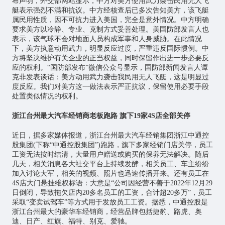
布声明，外交部网站显示，中方对美方使用武力袭击民用无人飞
艇表示强烈不满和抗议。中方经核查后已多次告知美方，该飞艇
属民用性质，因不可抗力进入美国，完全是意外情况。中方明确
要求美方以冷静、专业、克制方式妥善处理。美国防部发言人也
表示，该气球不会对地面人员构成军事和人身威胁。在此情况
下，美方执意动用武力，明显反应过度，严重违反国际惯例。中
方将坚决维护有关企业的正当权益，同时保留作出进一步必要反
应的权利。“国防部发布”微信公众号显示，国防部新闻发言人谭
克非发表谈话：美方动用武力袭击我民用无人飞艇，这是明显过
度反应。我们对美方这一做法表示严正抗议，保留使用必要手段
处置类似情况的权利。
浙江台州最大汽车经销商老板跑路 旗下19家4S店全部关停
近日，据多家媒体报道，浙江台州最大汽车经销集团浙江中通控
股集团(下称“中通控股集团”)跑路，旗下多家经销门店关停，员工
工资无法按时结清，大量用户赠送或购买的保养无法解决。随后
几天，相关消息各大社交平台上持续发酵，相关员工、车主纷纷
加入讨论大军，相关的视频、照片也迅速传播开来。还有员工在
4S店大门悬挂维权标语：大意是“公司因经营不善于2022年12月29
日倒闭，导致拖欠店内20多名员工的工资，合计超20多万”，员工
采取“变卖试驾车”等方式用于发放员工工资。据悉，中通控股是
浙江台州最大的豪华车经销商，经营品牌包括捷豹、路虎、奥
迪、日产、红旗、福特、别克、爱驰。