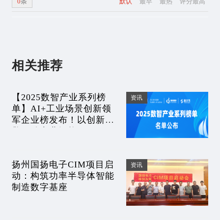
0
条
默认
最早
最热
评分最高
相关推荐
【2025数智产业系列榜
资讯
单】AI+工业场景创新领
军企业榜发布！以创新引
擎驱动产业智能
扬州国扬电子CIM项目启
资讯
动：构筑功率半导体智能
制造数字基座