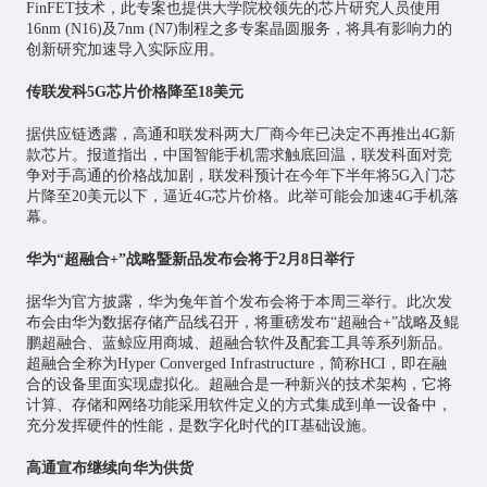
FinFET技术，此专案也提供大学院校领先的芯片研究人员使用
16nm (N16)及7nm (N7)制程之多专案晶圆服务，将具有影响力的
创新研究加速导入实际应用。
传联发科5G芯片价格降至18美元
据供应链透露，高通和联发科两大厂商今年已决定不再推出4G新
款芯片。报道指出，中国智能手机需求触底回温，联发科面对竞
争对手高通的价格战加剧，联发科预计在今年下半年将5G入门芯
片降至20美元以下，逼近4G芯片价格。此举可能会加速4G手机落
幕。
华为“超融合+”战略暨新品发布会将于2月8日举行
据华为官方披露，华为兔年首个发布会将于本周三举行。此次发
布会由华为数据存储产品线召开，将重磅发布“超融合+”战略及鲲
鹏超融合、蓝鲸应用商城、超融合软件及配套工具等系列新品。
超融合全称为Hyper Converged Infrastructure，简称HCI，即在融
合的设备里面实现虚拟化。超融合是一种新兴的技术架构，它将
计算、存储和网络功能采用软件定义的方式集成到单一设备中，
充分发挥硬件的性能，是数字化时代的IT基础设施。
高通宣布继续向华为供货