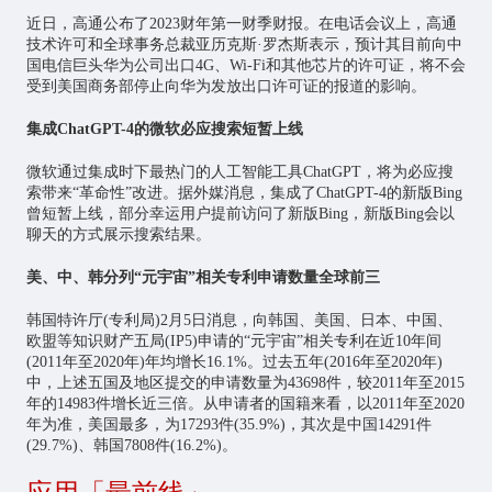
近日，高通公布了2023财年第一财季财报。在电话会议上，高通
技术许可和全球事务总裁亚历克斯·罗杰斯表示，预计其目前向中
国电信巨头华为公司出口4G、Wi-Fi和其他芯片的许可证，将不会
受到美国商务部停止向华为发放出口许可证的报道的影响。
集成ChatGPT-4的微软必应搜索短暂上线
微软通过集成时下最热门的
人工智能
工具ChatGPT，将为必应搜
索带来“革命性”改进。据外媒消息，集成了ChatGPT-4的新版Bing
曾短暂上线，部分幸运用户提前访问了新版Bing，新版Bing会以
聊天的方式展示搜索结果。
美、中、韩分列“元宇宙”相关专利申请数量全球前三
韩国特许厅(专利局)2月5日消息，向韩国、美国、日本、中国、
欧盟等知识财产五局(IP5)申请的“
元宇宙
”相关专利在近10年间
(2011年至2020年)年均增长16.1%。过去五年(2016年至2020年)
中，上述五国及地区提交的申请数量为43698件，较2011年至2015
年的14983件增长近三倍。从申请者的国籍来看，以2011年至2020
年为准，美国最多，为17293件(35.9%)，其次是中国14291件
(29.7%)、韩国7808件(16.2%)。
应用「最前线」