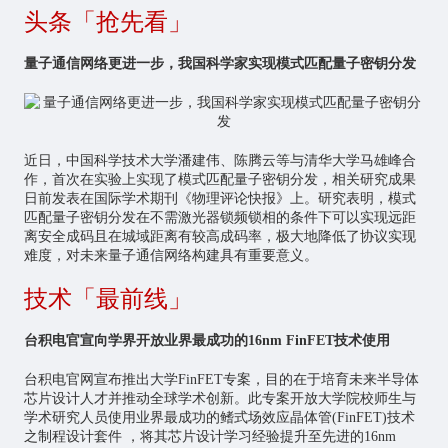
头条「抢先看」
量子通信网络更进一步，我国科学家实现模式匹配量子密钥分发
近日，中国科学技术大学潘建伟、陈腾云等与清华大学马雄峰合
作，首次在实验上实现了模式匹配量子密钥分发，相关研究成果
日前发表在国际学术期刊《物理评论快报》上。研究表明，模式
匹配量子密钥分发在不需激光器锁频锁相的条件下可以实现远距
离安全成码且在城域距离有较高成码率，极大地降低了协议实现
难度，对未来量子通信网络构建具有重要意义。
技术「最前线」
台积电官宣向学界开放业界最成功的16nm FinFET技术使用
台积电官网宣布推出大学FinFET专案，目的在于培育未来半导体
芯片
设计人才并推动全球学术创新。此专案开放大学院校师生与
学术研究人员使用业界最成功的鳍式场效应晶体管(FinFET)技术
之制程设计套件 ，将其芯片设计学习经验提升至先进的16nm