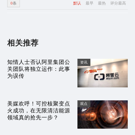
0
条
默认
最早
最热
评分最高
相关推荐
知情人士否认阿里集团公
资讯
关团队将独立运作：此事
为误传
美媒欢呼！可控核聚变点
观点
火成功，在无限清洁能源
领域真的抢先一步？