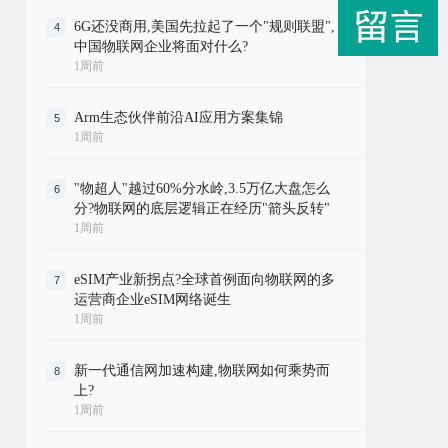
6G还没商用,美国先拉起了一个"规则联盟",
4
中国物联网企业将面对什么?
1周前
Arm生态伙伴前沿AI应用方案集锦
5
1周前
"物超人"越过60%分水岭,3.5万亿大盘怎么
6
分?物联网的底层逻辑正在经历"箭头反转"
1周前
eSIM产业新拐点?全球首例面向物联网的多
7
运营商企业eSIM网络诞生
1周前
新一代通信网加速构建,物联网如何乘势而
8
上?
1周前