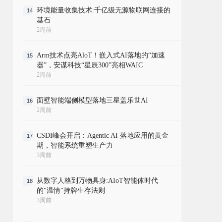
环境能量收集技术:千亿级无源物联网连接的
14
基石
2周前
Arm技术点亮AloT！嵌入式AI落地的“加速
15
器”，安谋科技“星辰300”亮相WAIC
2周前
面壁智能端侧模型落地三星盖乐世AI
16
2周前
CSDI峰会开启：Agentic AI 落地应用的黄金
17
期，智能系统重塑生产力
3周前
从数字人格到万物具身:AIoT智能体时代
18
的"温情"持牌生存法则
3周前