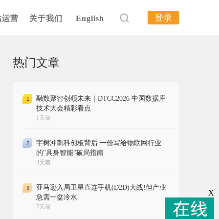
登录
站运营
关于我们
English
热门文章
融数聚智创领未来｜DTCC2026 中国数据库
1
技术大会精彩看点
1天前
宇树冲刺科创板背后:一份写给物联网行业
2
的"具身智能"破局指南
3天前
亚马逊入局卫星直连手机(D2D)大战!但产业
3
X
急需一盆冷水
7天前