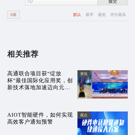
提交
0
条
默认
最早
最热
评分最高
相关推荐
高通联合项目获“绽放
资讯
杯”最佳国际化应用奖，创
新技术落地加速迈向元宇
宙
AIOT智能硬件，如何实现
观点
高效客户通知预警