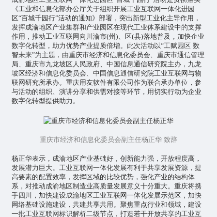
《工业和信息化部办公厅关于组织开展工业互联网一体化进园
区“百城千园行”活动的通知》部署，突出新型工业化主导作用，
发挥成渝地区产业集群和产业园区在现代工业体系建设中的支撑
作用，推动工业互联网向川渝市(州)、区(县)落地普及，加快企业
数字化转型，助力优势产业提质倍增。此次活动以“工赋园区 数
智未来”为主题，由重庆市经济和信息化委员会、重庆市通信管理
局、重庆市九龙坡区人民政府、中国信息通信研究院主办，九龙
坡区经济和信息化委员会、中国信息通信研究院工业互联网与
物
联网
研究所承办。重庆用友软件有限公司作为联合承办单位，参
与活动的组织、演讲分享和供需对接等环节，用切实行动为企业
数字化转型提供助力。
重庆市经济和信息化委员会副主任杨正华 致辞
杨正华表示，成渝地区产业基础好，创新能力强，开放程度高，
发展潜力巨大。工业互联网一体化发展有利于共享发展资源，提
高要素的配置效率，发挥区域的比较优势，强化产业的结构体
系，对推动成渝地区制造业高质量发展意义十分重大。重庆将携
手四川，加快建设成渝地区工业互联网一体化发展示范区，加快
网络基础设施建设，共建共享共用。聚焦重点行业和领域，建设
一批工业互联网标识解析二级节点，打造若干开放共享的工业互