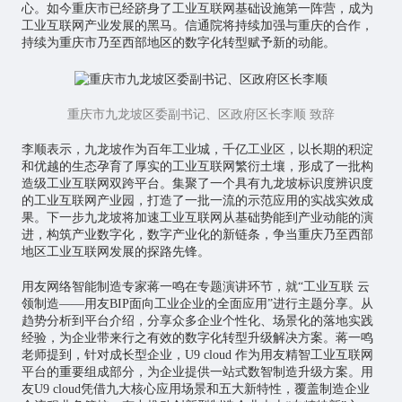
心。如今重庆市已经跻身了工业互联网基础设施第一阵营，成为
工业互联网产业发展的黑马。信通院将持续加强与重庆的合作，
持续为重庆市乃至西部地区的数字化转型赋予新的动能。
重庆市九龙坡区委副书记、区政府区长李顺 致辞
李顺表示，九龙坡作为百年工业城，千亿工业区，以长期的积淀
和优越的生态孕育了厚实的工业互联网繁衍土壤，形成了一批构
造级工业互联网双跨平台。集聚了一个具有九龙坡标识度辨识度
的工业互联网产业园，打造了一批一流的示范应用的实战实效成
果。下一步九龙坡将加速工业互联网从基础势能到产业动能的演
进，构筑产业数字化，数字产业化的新链条，争当重庆乃至西部
地区工业互联网发展的探路先锋。
用友网络智能制造专家蒋一鸣在专题演讲环节，就“工业互联 云
领制造——用友BIP面向工业企业的全面应用”进行主题分享。从
趋势分析到平台介绍，分享众多企业个性化、场景化的落地实践
经验，为企业带来行之有效的数字化转型升级解决方案。蒋一鸣
老师提到，针对成长型企业，U9 cloud 作为用友精智工业互联网
平台的重要组成部分，为企业提供一站式数智制造升级方案。用
友U9 cloud凭借九大核心应用场景和五大新特性，覆盖制造企业